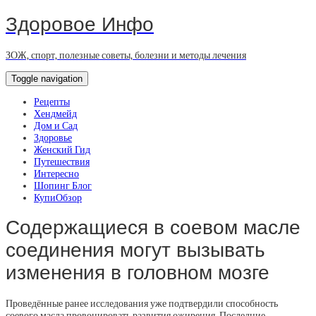
Здоровое Инфо
ЗОЖ, спорт, полезные советы, болезни и методы лечения
Toggle navigation
Рецепты
Хендмейд
Дом и Сад
Здоровье
Женский Гид
Путешествия
Интересно
Шопинг Блог
КупиОбзор
Содержащиеся в соевом масле
соединения могут вызывать
изменения в головном мозге
Проведённые ранее исследования уже подтвердили способность
соевого масла провоцировать развития ожирения. Последние