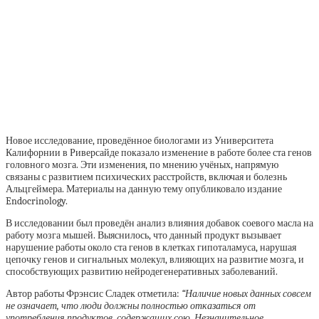
Новое исследование, проведённое биологами из Университета
Калифорнии в Риверсайде показало изменение в работе более ста генов
головного мозга. Эти изменения, по мнению учёных, напрямую
связаны с развитием психических расстройств, включая и болезнь
Альцгеймера. Материалы на данную тему опубликовало издание
Endocrinology.
В исследовании был проведён анализ влияния добавок соевого масла на
работу мозга мышей. Выяснилось, что данный продукт вызывает
нарушение работы около ста генов в клетках гипоталамуса, нарушая
цепочку генов и сигнальных молекул, влияющих на развитие мозга, и
способствующих развитию нейродегенеративных заболеваний.
Автор работы Фрэнсис Сладек отметила:
“Наличие новых данных совсем
не означает, что люди должны полностью отказаться от
употребления продуктов, содержащих сою. Незначительное