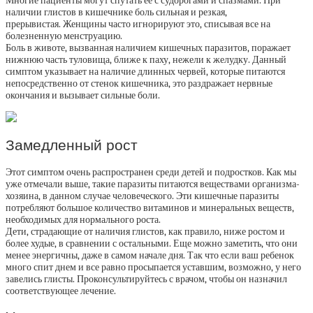
Многие пациенты могут спутать ее с судорогами и спазмами. При
наличии глистов в кишечнике боль сильная и резкая,
прерывистая. Женщины часто игнорируют это, списывая все на
болезненную менструацию.
Боль в животе, вызванная наличием кишечных паразитов, поражает
нижнюю часть туловища, ближе к паху, нежели к желудку. Данный
симптом указывает на наличие длинных червей, которые питаются
непосредственно от стенок кишечника, это раздражает нервные
окончания и вызывает сильные боли.
Замедленный рост
Этот симптом очень распространен среди детей и подростков. Как мы
уже отмечали выше, такие паразиты питаются веществами организма-
хозяина, в данном случае человеческого. Эти кишечные паразиты
потребляют большое количество витаминов и минеральных веществ,
необходимых для нормального роста.
Дети, страдающие от наличия глистов, как правило, ниже ростом и
более худые, в сравнении с остальными. Еще можно заметить, что они
менее энергичны, даже в самом начале дня. Так что если ваш ребенок
много спит днем и все равно просыпается уставшим, возможно, у него
завелись глисты. Проконсультируйтесь с врачом, чтобы он назначил
соответствующее лечение.