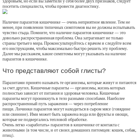
здоровьем, но если вы заметили у себя более двух признаков, следует
посетить специалиста, чтобы провести диагностику.
Наличие паразитов кишечнике — очень неприятное явление. Тем не
менее, при появлении типичных симптомов вы не должны испытывать
чувство стыда. Помните, что наличие паразитов кишечнике — это
довольно распространенная проблема. Она затрагивает не только
страны третьего мира. Проконсультируйтесь с врачом и следуйте всем
его инструкциям, чтобы максимально быстро решить эту проблему.
Далее мы расскажем, какие симптомы могут указывать на наличие
паразитов в кишечнике.
Что представляют собой глисты?
Паразитами принято называть те организмы, которые живут и питаются
за счет других. Кишечные паразиты — организмы, жизнь которых
полностью зависит от питания и здоровья человека. Кишечные
паразиты могут проникнуть в тело разными способами. Наиболее
распространенный путь заражения — через потребление
пищи. Личинки паразитов могут находиться в сыром мясе (говядине
или свинине). Ими может быть заражена вода или фрукты и овощи,
которые не подвергались тепловой обработке.
Очень легко «заработать» паразитов в кишечнике от контакта с
животными (в том числе, и от своих домашних питомцев: кошек, собак,
птиц).