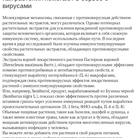
вирусами
Молекулярные механизмы, связанные с противовирусным действием
растительных экстрактов, могут различаться. Однако потенциал
растительных экстрактов для усиления врожденной противовирусной
защиты человеческого организма, которая включает в себя сложную
иммунную систему, может использовать общие пути. В последнее
время в ряде исследований были изучены иммуностимулирующие
свойства растительных экстрактов, обладающих противовирусными
свойствами.
Экстракты корней лекарственного растения Пастернак коровий
(Heracleum maximum Bartr.), обладают противовирусными эффектами
помимо противогрибковых и антибактериальных свойств, и
стимулируют выработку интерлейкина 6 (IL-6) макрофагами,
подтверждая связь противовирусных эффектов лекарственных
растений с иммуностимулирующими свойствами.
Или, например, Sambucol, продукт, вырабатываемый из Бузины черной
(Sambucus nigra L.), показал свою эффективность против различных
штаммов гриппа через усиление иммунных реакций путем выработки
провоспалительных цитокинов (IL-1 бета, ФНО-альфа, IL-6 и IL-8)
Обычные пищевые растения, такие как базилик, шалфей и душица, а
также менее известные травы, такие как астрагал и бузина, обладают
мощным антивирусным действием против многочисленных вирусов,
вызывающих инфекции у человека.
Вы можете легко добавить эти растения в свой рацион питания,