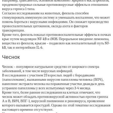
Например, трансанетол, основной компонент эфирного масла фенхеля,
продемонстрировал сильные противовирусные эффекты в отношении
вируса герпеса 1 типа.
Согласно исследованиям на животных, фенхель способен
стимулировать иммунную систему и уменьшать воспаление, что может
помочь бороться с вирусными инфекциями. Он снижает производство
провоспалительных цитокинов, оксида азота и факторов
транскрипции.
Кроме того, фенхель показал противовоспалительные эффекты в почках
крыс путем модуляции NF-kB и iNOS. Пероральное введение лимонена,
вещества из фенхеля, крысам – подавляло как воспалительный путь NF-
kB, так и интерлейкин IL-6.
Чеснок
Чеснок – популярное натуральное средство от широкого спектра
заболеваний, в том числе вирусных инфекций.
В исследовании с участием 23 взрослых людей с бородавками
(папилломами), вызванными вирусом папилломы человека (ВПЧ),
нанесение экстракта чеснока на пораженные участки дважды в день
устраняло папилломы у всех испытуемых через 3-4 месяца.
Кроме того, более ранние исследования на клетках отмечают, что
чеснок может обладать противовирусной активностью против гриппа
А и В, ВИЧ, ВПГ-1, вирусной пневмонии и риновируса, проявление
которого вызывается простудой. Однако по этой тематике исследования
настоящего времени отсутствуют.