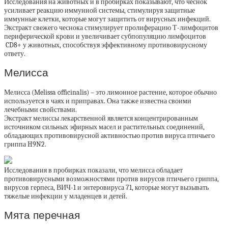
Исследования на животных и в пробирках показывают, что чеснок
усиливает реакцию иммунной системы, стимулируя защитные
иммунные клетки, которые могут защитить от вирусных инфекций.
Экстракт свежего чеснока стимулирует пролиферацию Т-лимфоцитов
периферической крови и увеличивает субпопуляцию лимфоцитов
CD8+ у животных, способствуя эффективному противовирусному
ответу.
Мелисса
Мелисса (Melissa officinalis) – это лимонное растение, которое обычно
используется в чаях и приправах. Она также известна своими
лечебными свойствами.
Экстракт мелиссы лекарственной является концентрированным
источником сильных эфирных масел и растительных соединений,
обладающих противовирусной активностью против вируса птичьего
гриппа H9N2.
Исследования в пробирках показали, что мелисса обладает
противовирусными возможностями против вирусов птичьего гриппа,
вирусов герпеса, ВИЧ-1 и энтеровируса 71, которые могут вызывать
тяжелые инфекции у младенцев и детей.
Мята перечная