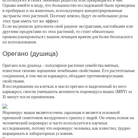
используя их в своих любимых рецептах или превращая их в чаи.
Однако имейте в виду, что большинство исследований были проведены
в пробирках и на животных, использующих концентрированные
экстракты этих растений. Поэтому неясно, будут ли небольшие дозы
этих трав иметь тот же эффект.
Если вы решили дополнить свой рацион экстрактами, настойками или
другими продуктами из этих растений, то стоит обязательно
проконсультироваться с вашим лечащим врачом для более безопасного
их использования.
Орегано (душица)
Орегано или душица – популярное растение семейства мятных,
известное своими хорошими лечебными свойствами. Его растительные
соединения, в том числе карвакрол, обладают противовирусными
свойствами.
В исследованиях на клетках и масло орегано и выделенный из него
карвакрол, смогли уменьшить активность норовируса мыши (MNV) за
15 минут после применения.
Норовирус мыши является очень заразным и является основной
причиной симптомов желудочного гриппа у людей. Он очень похож на
человеческий норовирус и часто используется в научных
исследованиях, потому что норовирус человека, как известно, трудно
выращивать в лабораторных условиях.