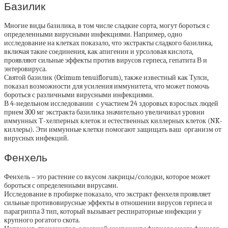
Базилик
Многие виды базилика, в том числе сладкие сорта, могут бороться с
определенными вирусными инфекциями. Например, одно
исследование на клетках показало, что экстракты сладкого базилика,
включая такие соединения, как апигенин и урсоловая кислота,
проявляют сильные эффекты против вирусов герпеса, гепатита В и
энтеровируса.
Святой базилик (Ocimum tenuiflorum), также известный как Тулси,
показал возможности для усиления иммунитета, что может помочь
бороться с различными вирусными инфекциями.
В 4-недельном исследовании с участием 24 здоровых взрослых людей
прием 300 мг экстракта базилика значительно увеличивал уровни
иммунных Т-хелперных клеток и естественных киллерных клеток (NK-
киллеры). Эти иммунные клетки помогают защищать ваш организм от
вирусных инфекций.
Фенхель
Фенхель – это растение со вкусом лакрицы/солодки, которое может
бороться с определенными вирусами.
Исследование в пробирке показало, что экстракт фенхеля проявляет
сильные противовирусные эффекты в отношении вирусов герпеса и
парагриппа 3 тип, который вызывает респираторные инфекции у
крупного рогатого скота.