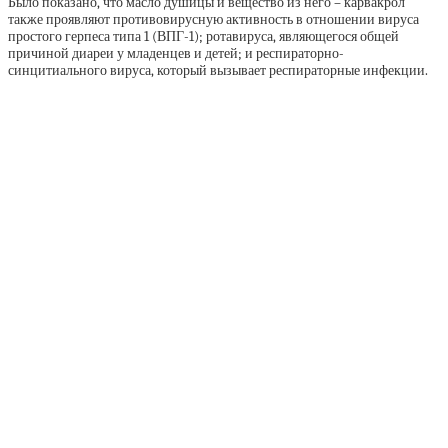
Было показано, что масло душицы и вещество из него – карвакрол
также проявляют противовирусную активность в отношении вируса
простого герпеса типа 1 (ВПГ-1); ротавируса, являющегося общей
причиной диареи у младенцев и детей; и респираторно-
синцитиального вируса, который вызывает респираторные инфекции.