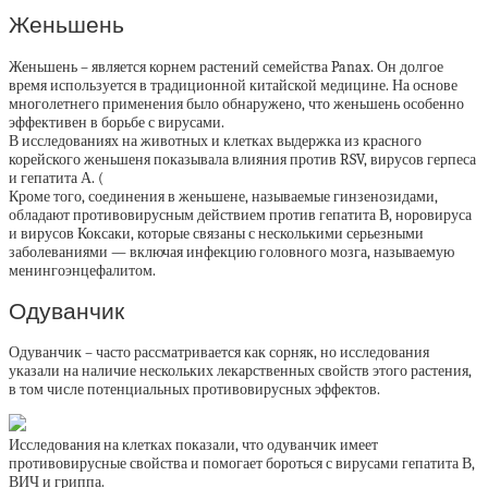
Женьшень
Женьшень – является корнем растений семейства Panax. Он долгое
время используется в традиционной китайской медицине. На основе
многолетнего применения было обнаружено, что женьшень особенно
эффективен в борьбе с вирусами.
В исследованиях на животных и клетках выдержка из красного
корейского женьшеня показывала влияния против RSV, вирусов герпеса
и гепатита А. (
Кроме того, соединения в женьшене, называемые гинзенозидами,
обладают противовирусным действием против гепатита В, норовируса
и вирусов Коксаки, которые связаны с несколькими серьезными
заболеваниями — включая инфекцию головного мозга, называемую
менингоэнцефалитом.
Одуванчик
Одуванчик – часто рассматривается как сорняк, но исследования
указали на наличие нескольких лекарственных свойств этого растения,
в том числе потенциальных противовирусных эффектов.
Исследования на клетках показали, что одуванчик имеет
противовирусные свойства и помогает бороться с вирусами гепатита В,
ВИЧ и гриппа.