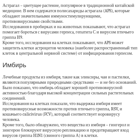
Астрагал – цветущее растение, популярное в традиционной китайской
медицине. В нем содержатся полисахариды астрагала (APS), которые
обладают значительными иммуностимулирующими,
противовирусными свойствами.
Исследования в пробирках и на животных показывают, что астрагал
помогает бороться с вирусами герпеса, гепатита С и вирусом птичьего
гриппа H9.
Кроме того, исследования на клетках показывают, что APS может
защитить клетки астроцитов человека (наиболее распространенный тип
клеток в центральной нервной системе) от инфицирования герпесом.
Имбирь
Лечебные продукты из имбиря, такие как эликсиры, чаи и пастилки,
являются популярными природными средствами — и не без оснований.
Было показано, что имбирь обладает хорошей противовирусной
активностью благодаря высокой концентрации сильных растительных
соединений.
Исследования на клетках показали, что выдержка имбиря имеет
противовирусные возможности против птичьего гриппа, RSV, и
кошачьего calicivirus (FCV), который соответствует норовирусу
человека.
Кроме того, было обнаружено, что вещества из имбиря – гингерол и
зингерон блокируют вирусную репликацию и предотвращают вход
вирусов гриппа H1N1 (свиного гриппа А) в клетки.