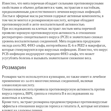
Известно, что мята перечная обладает сильными противовирусными
свойствами и обычно добавляется к чаям, экстрактам и настойкам,
предназначенным для естественного лечения вирусных инфекций.
Листья и эфирные масла растения содержат активные компоненты, в
том числе ментол и розмариновую кислоту, которые обладают
противовирусной и анти-воспалительной активностью.
При исследованиях на клетках экстракт листьев мяты перечной
проявлял хорошую противовирусную активность в отношении
респираторно-синцитиального вируса (РСВ) и значительно снижал
уровень воспалительных соединений. Мята подавляла продукцию
оксида азота NO, ФНО-альфа, интерлейкина IL-6 и PGE2 в макрофагах,
которые стимулируются при вирусных инфекциях. Известно, что вирус
РСВ-инфекции индуцируют секрецию ФНО-альфа, что может
усугублять болезнь и вызывать значительное снижение веса.
Розмарин
Розмарин часто используется в кулинарии, но также имеет и лечебное
применение из-за его многочисленных соединений, включая
олеаноловую кислоту.
Олеаноловая кислота проявила противовирусную активность против
вируса герпеса, ВИЧ, гриппа и гепатита В в исследованиях на
животных и клетках.
Кроме того, экстракт розмарина продемонстрировал противовирусные
эффекты в отношении вирусов герпеса и гепатита А, которые негативно
влияют на здоровье печени.