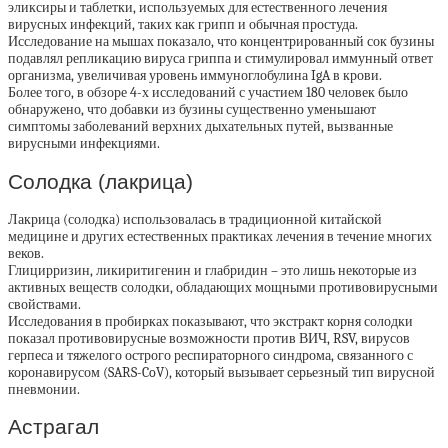
эликсиры и таблетки, используемых для естественного лечения
вирусных инфекций, таких как грипп и обычная простуда.
Исследование на мышах показало, что концентрированный сок бузины
подавлял репликацию вируса гриппа и стимулировал иммунный ответ
организма, увеличивая уровень иммуноглобулина IgA в крови.
Более того, в обзоре 4-х исследований с участием 180 человек было
обнаружено, что добавки из бузины существенно уменьшают
симптомы заболеваний верхних дыхательных путей, вызванные
вирусными инфекциями.
Солодка (лакрица)
Лакрица (солодка) использовалась в традиционной китайской
медицине и других естественных практиках лечения в течение многих
веков.
Глицирризин, ликиритигенин и глабридин – это лишь некоторые из
активных веществ солодки, обладающих мощными противовирусными
свойствами.
Исследования в пробирках показывают, что экстракт корня солодки
показал противовирусные возможности против ВИЧ, RSV, вирусов
герпеса и тяжелого острого респираторного синдрома, связанного с
коронавирусом (SARS-CoV), который вызывает серьезный тип вирусной
пневмонии.
Астрагал