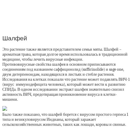
Шалфей
Это растение также является представителем семьи мяты. Шалфей –
ароматная трава, которая долгое время использовалась в традиционной
медицине, чтобы лечить вирусные инфекции.
Противовирусные свойства шалфея в основном приписываются
соединениям под названием саффицинолид (safficinolide) и sage one,
двум дитерпеноидам, находящихся в листьях и стебле растения.
Исследования на клетках показали что растение может подавлять ВИЧ-1
(вирус иммунодефицита человека), который может вести к развитию
СПИДа. В одном исследовании экстракт шалфея значительно снизил
активность ВИЧ, предотвращая проникновение вируса в клетки-
мишени.
Было также показано, что шалфей борется с вирусом простого герпеса 1
типа и везикуловирусом Индианы, который заражает
сельскохозяйственных животных, таких как лошади, коровы и свиньи.