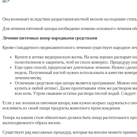
Она возникает вследствие разрастания костной мозоли на подошве стопы
Для лечения пяточной шпоры необходимо помимо основного лечения обяз
Лечение пяточных шпор народными средствами
Кроме стандартного медикаментозного лечения существует народное леч
Купите в аптеке медицинскую желчь. На ночь хорошо распарьте н
полиэтиленом и закрепить, чтоб не сполз компресс. Процедуру пов
Еще одни способ, предполагает длительное лечение. Нужно сделат
недель. Полученный настой нужно использовать в качестве компрес
лечения месяц.
Отличным средством при шпоре является прогревание. Можно попр
купить в любой аптеке). Далее пропитываем этим же раствором ма
всю ночь. Утром смываем остатки раствора теплой водой. Следует с
Если у вас возникла пяточная шпора, вам нужно всерьез задуматься о с
исключить из своей пищи продукты животного происхождения.
Теперь на вашем столе обязательно должна быть пища растительного про
малоподвижного образа жизни.
Существует ряд массажных процедур, которые вы вполне можете примен