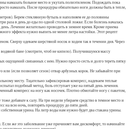
лины намазать больное место и укутать полиэтиленом. Подождать пока
просто намазать. После процедуры обязательно ноги должны быть в тепле,
метров). Берем стеклянную бутыль и наполняем ее до половины
ри раза в день до еды по одной столовой ложке. Если болезнь началась
в день. Лечение желательно проводить в зимнее время. Кроме приема
лжного эффекта нужно выпить не менее литра настойки. Этот рецепт
еном. Сверху одеваем шерстяной носок и ходим так в течении дня. Через
а водяной бане (смотрите, чтоб не кипело). Получившуюся массу
ых ощущений связанных с нею. Нужно просто сесть и долго тереть пятку
 или (если позволяет сезон) отвар арбузных корок. Не забывайте при
больному месту. Тщательно зафиксировав компресс, надеваем теплые
 испытал подобный метод, боль отступает уже на пятый день лечения.
ченный компресс на ногу как носочек. Плотно обмотайте ногу с пакетом,
тоже добавьте к салу. На три недели убираем средство в темное место и
с на всю ночь, повторять процедуру до пяти дней.
я собственная урина. На литр воды нам нужно будет два стакана урины.
. Если же это заболевание уже причиняет вам дискомфорт, то начинайте
и отсутствии должного лечения).