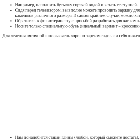
Например, наполнить бутылку горячей водой и катать ее ступней.
Сидя перед телевизором, вы вполне можете проводить зарядку для
камешков различного размера. В самом крайнем случае, можно ка
Обратитесь к физиотерапевту с просьбой разработать для вас ком
Носите только специальную обувь (идеальный вариант – кроссовки
Для лечения пяточной шпоры очень хорошо зарекомендовали себя нижепр
Нам понадобится стакан глины (любой, который сможете достать),