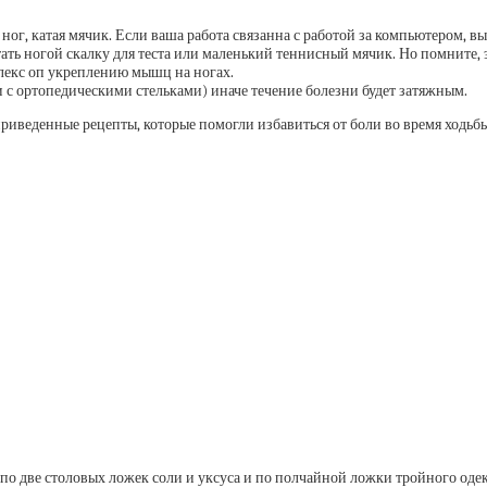
 ног, катая мячик. Если ваша работа связанна с работой за компьютером,
тать ногой скалку для теста или маленький теннисный мячик. Но помните,
плекс оп укреплению мышц на ногах.
 с ортопедическими стельками) иначе течение болезни будет затяжным.
иведенные рецепты, которые помогли избавиться от боли во время ходьбы
 по две столовых ложек соли и уксуса и по полчайной ложки тройного од