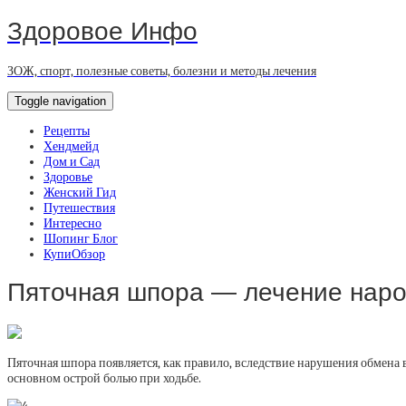
Здоровое Инфо
ЗОЖ, спорт, полезные советы, болезни и методы лечения
Toggle navigation
Рецепты
Хендмейд
Дом и Сад
Здоровье
Женский Гид
Путешествия
Интересно
Шопинг Блог
КупиОбзор
Пяточная шпора — лечение нар
Пяточная шпора появляется, как правило, вследствие нарушения обмена 
основном острой болью при ходьбе.