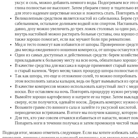
уксус и соль, можно добавить немного воды. Подогреваем все это
глина полностью не высохнет. Затем убираем глину и тщательно вт
для этого наденьте шерстяные носки и ложитесь спать. Повторять 
Великолепным средством является настой из сабельника. Берем су
сабельником, остальное доливаем водкой или спиртом. Настаивать 
давно, дозу можно увеличить до трех ложек столовых за один раз
внутрь настойкой можно растирать больные суставы, она хорошо с
также хорошо помогает, если вас мучают боли при ревматизме.
Мед и тесто помогут вам избавится от шпоры. Проверенное средств
два месяца ежедневного ношения компресса, от шпоры останутся 
Один из самых доступных и действенных средств: берем хозяйстве
прикладываем к больному месту на всю ночь, обязательно хорошо у
В качестве средства для массажа в народе применяют старый вал
о старый валенок. Через месяц таких процедур шпора полностью п
Так как шпора, это еще и отложение солей, то можно попробовать
этом восполнять запасы кальция, ведь он будет вымываться из орг
В качестве компрессов можно использовать капустный лист с медо
носки. Все оставляем на ночь. Повторять процедуру нужно регуляр
Вымойте хорошо картофелину и натрите ее на терке. Затем выклад
сверху, если получится, одевайте носок. Держать компресс нужно 
Возьмите грамм сто винного сала и залейте го уксусной кислотой. 
периодически встряхиваем. В итоге мы получим кашицу, которую н
Для тех, кто уже совсем отчаялся избавиться от напасти, может п
Попарить ноги в течении получаса и затем промокнув чистой ткан
Подводя итог, можно отметить следующее. Если вы хотите избежать забо
проводить лечение с помощью народной медицины, как можно раньше, не 