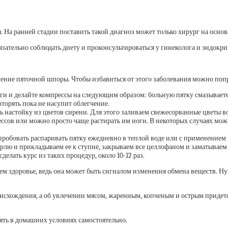
. На ранней стадии поставить такой диагноз может только хирург на осно
ательно соблюдать диету и проконсультироваться у гинеколога и эндокри
ение пяточной шпоры. Чтобы избавиться от этого заболевания можно поп
оги и делайте компрессы на следующим образом: больную пятку смазываете
торять пока не насупит облегчение.
ь настойку из цветов сирени. Для этого заливаем свежесорванные цветы во
сов или можно просто чаще растирать им ноги. В некоторых случаях можно
обовать распаривать пятку ежедневно в теплой воде или с применением р
рлю и прикладываем ее к ступне, закрываем все целлофаном и заматываем
делать курс из таких процедур, около 10-12 раз.
воем здоровье, ведь она может быть сигналом изменения обмена веществ. 
исхождения, а об увлечении мясом, жаренным, копченым и острым придется
ять в домашних условиях самостоятельно.