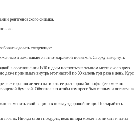
вании рентгеновского снимка.
нолога.
робовать сделать следующее:
 желчью и заматываете ватно-марлевой повязкой. Сверху завернуть
дкой в соотношении 1х10 и даем настояться в темном месте около двух
 даже принимать внутрь этот настой по 30 капель три раза в день. Курс
ефлектора, после чего натирать ее раствором бишофта (его можно
 вощеной бумагой. Обязательно чтобы компресс был теплым и остался на
Нужно изменить свой рацион в пользу здоровой пищи. Постарайтесь
 забыть. Иногда стоит похудеть, ведь шпора может возникать и из-за