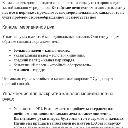
Когда человек долго находится в положении сидя, у него происходит
застой каналов меридианов.
Китайские целители считают, что, если у
нас все в порядке с проходимостью меридиональных каналов, то не
будет проблем с кровообращением и самочувствием.
Каналы меридианов рук
У нас на руках имеется 6 меридиональных каналов. Они следующим
образом связаны с органами тела:
большой палец – канал легких,
указательный палец – толстый кишечник,
средний палец – канал перикарда,
безымянный палец – «тройной обогреватель»,
мизинец – сердце.
Что можно сделать, чтобы эти каналы активировать? Существует
простой способ.
Упражнения для раскрытия каналов меридианов на
руках
Упражнение №1.
Если имеются проблемы с сердцем или
шейными позвонками, можно делать такое движение.
Вытягиваем руки вперед, будто мы что-то держим в пальцах.
Начинаем вращать запястьями во внутрь 150 раз и наружу