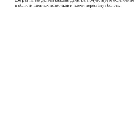
150 раз.
И так делаем каждый день. Вы почувствуете облегчение
в области шейных позвонков и плечи перестанут болеть.