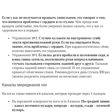
Если у вас не получается вращать запястьями, это говорит о том,
что имеются проблемы с сердцем и со стулом.
Чем проще вам
вращать запястьями, тем более уверенно можно сказать, что у вас со
здоровьем все в порядке.
Упражнение №2.
Стучим кулаком по внутреннему сгибу
локтя противоположной руки. Если вы ощущаете боль,
значит, есть проблемы с сердцем.
При кардиологических сбоях
полезно выполнять это упражнение.
Упражнение №3.
Если вы долго пробыли в положении сидя, и
ваша спина затекла, вытягиваем руки вперед и начинаем
стучать тыльными сторонами ладоней друг о друга.
Тыльная
сторона ладоней имеет связь со спиной. И это упражнение
принесет облегчение спине. Рекомендуется в день стучать 300 раз
(можно разделить упражнение на несколько сеансов).
Каналы меридианов ног
На ногах также имеются 6 каналов, которые проходят через 5 пальцев.
На наружной поверхности ноги есть 3 канала.
По средней линии
– канал желчного пузыря, впереди – желудок, сзади – мочевой
пузырь.