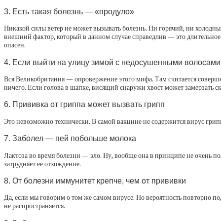
3. Есть такая болезнь — «продуло»
Никакой силы ветер не может вызывать болезнь. Ни горячий, ни холодны
внешний фактор, который в данном случае справедлив — это длительное 
опасен.
4. Если выйти на улицу зимой с недосушенными волосам
Вся Великобритания — опровержение этого мифа. Там считается совершен
ничего. Если голова в шапке, висящий снаружи хвост может замерзать ск
6. Прививка от гриппа может вызвать грипп
Это невозможно технически. В самой вакцине не содержится вирус грипп
7. Заболел — пей побольше молока
Лактоза во время болезни — зло. Ну, вообще она в принципе не очень п
затрудняет ее отхождение.
8. От болезни иммунитет крепче, чем от прививки
Да, если мы говорим о том же самом вирусе. Но вероятность повторно п
не распространяется.