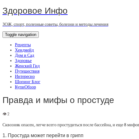
Здоровое Инфо
ЗОЖ, спорт, полезные советы, болезни и методы лечения
Toggle navigation
Рецепты
Хендмейд
Дом и Сад
Здоровье
Женский Гид
Путешествия
Интересно
Шопинг Блог
КупиОбзор
Правда и мифы о простуде
Сквозняк опасен, легче всего простудиться после бассейна, и еще 8 миф
1. Простуда может перейти в грипп