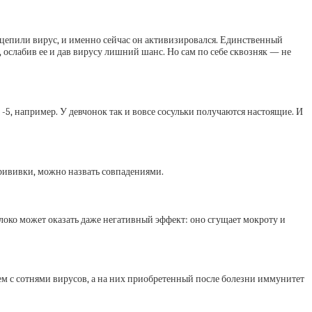
одцепили вирус, и именно сейчас он активизировался. Единственный
ослабив ее и дав вирусу лишний шанс. Но сам по себе сквозняк — не
5, например. У девчонок так и вовсе сосульки получаются настоящие. И
прививки, можно назвать совпадениями.
локо может оказать даже негативный эффект: оно сгущает мокроту и
ем с сотнями вирусов, а на них приобретенный после болезни иммунитет