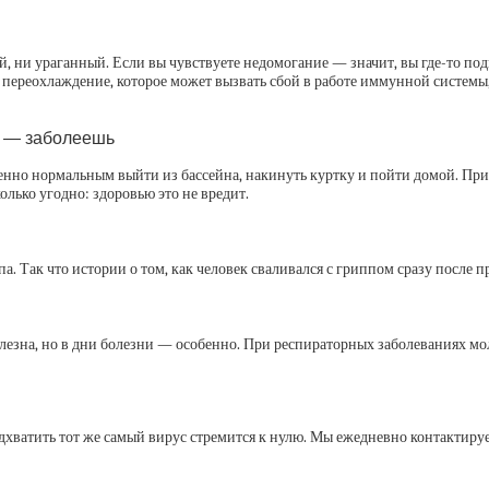
й, ни ураганный. Если вы чувствуете недомогание — значит, вы где-то п
переохлаждение, которое может вызвать сбой в работе иммунной системы, 
и — заболеешь
но нормальным выйти из бассейна, накинуть куртку и пойти домой. При -
олько угодно: здоровью это не вредит.
а. Так что истории о том, как человек сваливался с гриппом сразу после 
олезна, но в дни болезни — особенно. При респираторных заболеваниях мо
одхватить тот же самый вирус стремится к нулю. Мы ежедневно контактиру