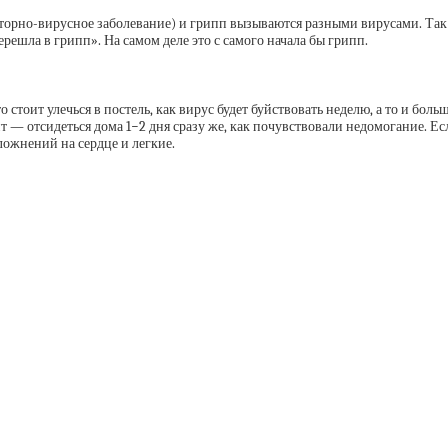
аторно-вирусное заболевание) и грипп вызываются разными вирусами. Так 
ешла в грипп». На самом деле это с самого начала бы грипп.
о стоит улечься в постель, как вирус будет буйствовать неделю, а то и боль
 — отсидеться дома 1−2 дня сразу же, как почувствовали недомогание. Ес
ложнений на сердце и легкие.