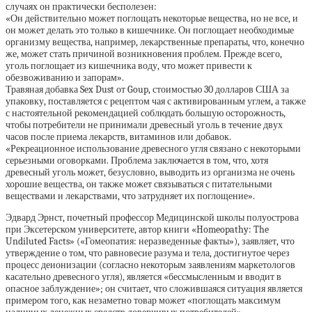
случаях он практически бесполезен:
«Он действительно может поглощать некоторые вещества, но не все, и
он может делать это только в кишечнике. Он поглощает необходимые
организму вещества, например, лекарственные препараты, что, конечно
же, может стать причиной возникновения проблем. Прежде всего,
уголь поглощает из кишечника воду, что может привести к
обезвоживанию и запорам».
Травяная добавка Sex Dust от Goup, стоимостью 30 долларов США за
упаковку, поставляется с рецептом чая с активированным углем, а также
с настоятельной рекомендацией соблюдать большую осторожность,
чтобы потребители не принимали древесный уголь в течение двух
часов после приема лекарств, витаминов или добавок.
«Рекреационное использование древесного угля связано с некоторыми
серьезными оговорками. Проблема заключается в том, что, хотя
древесный уголь может, безусловно, выводить из организма не очень
хорошие вещества, он также может связываться с питательными
веществами и лекарствами, что затрудняет их поглощение».
Эдвард Эрнст, почетный профессор Медицинской школы полуострова
при Эксетерском университете, автор книги «Homeopathy: The
Undiluted Facts» («Гомеопатия: неразведенные факты»), заявляет, что
утверждение о том, что равновесие разума и тела, достигнутое через
процесс деионизации (согласно некоторым заявлениям маркетологов
касательно древесного угля), является «бессмысленным и вводит в
опасное заблуждение»; он считает, что сложившаяся ситуация является
примером того, как незаметно товар может «поглощать максимум