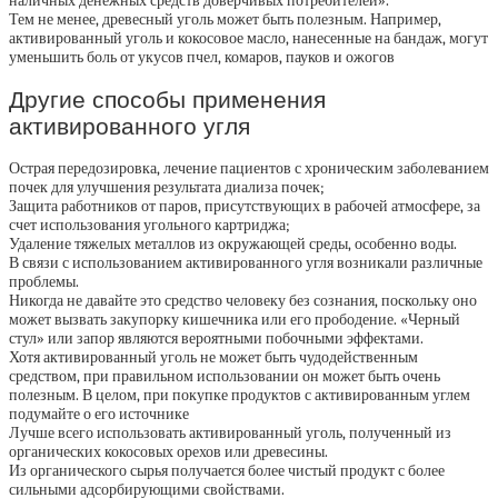
наличных денежных средств доверчивых потребителей».
Тем не менее, древесный уголь может быть полезным. Например,
активированный уголь и кокосовое масло, нанесенные на бандаж, могут
уменьшить боль от укусов пчел, комаров, пауков и ожогов
Другие способы применения
активированного угля
Острая передозировка, лечение пациентов с хроническим заболеванием
почек для улучшения результата диализа почек;
Защита работников от паров, присутствующих в рабочей атмосфере, за
счет использования угольного картриджа;
Удаление тяжелых металлов из окружающей среды, особенно воды.
В связи с использованием активированного угля возникали различные
проблемы.
Никогда не давайте это средство человеку без сознания, поскольку оно
может вызвать закупорку кишечника или его прободение. «Черный
стул» или запор являются вероятными побочными эффектами.
Хотя активированный уголь не может быть чудодейственным
средством, при правильном использовании он может быть очень
полезным. В целом, при покупке продуктов с активированным углем
подумайте о его источнике
Лучше всего использовать активированный уголь, полученный из
органических кокосовых орехов или древесины.
Из органического сырья получается более чистый продукт с более
сильными адсорбирующими свойствами.