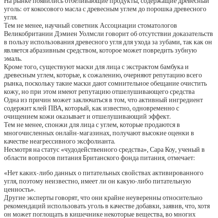
На рынке появились отбеливающие продукты, содержащие древесный
уголь: от кокосового масла с древесным углем до порошка древесного
угля.
Тем не менее, научный советник Ассоциации стоматологов
Великобритании Дэмиен Уолмсли говорит об отсутствии доказательств
в пользу использования древесного угля для ухода за зубами, так как он
является абразивным средством, которое может повредить зубную
эмаль.
Кроме того, существуют маски для лица с экстрактом бамбука и
древесным углем, которые, к сожалению, очерняют репутацию всего
рынка, поскольку такие маски дают сомнительное обещание очистить
кожу, но при этом имеют репутацию отшелушивающего средства
Одна из причин может заключаться в том, что активный ингредиент
содержит клей ПВА, который, как известно, одновременно с
очищением кожи оказывает и отшелушивающий эффект.
Тем не менее, спонжи для лица с углем, которые продаются в
многочисленных онлайн-магазинах, получают высокие оценки в
качестве неагрессивного эксфолианта.
Несмотря на статус «чудодейственного средства», Сара Коу, ученый в
области вопросов питания Британского фонда питания, отмечает:
«Нет каких-либо данных о питательных свойствах активированного
угля, поэтому неизвестно, имеет ли он какую-либо питательную
ценность».
Другие эксперты говорят, что они крайне неуверенны относительно
рекомендаций использовать уголь в качестве добавки, заявив, что, хотя
он может поглощать в кишечнике некоторые вещества, во многих