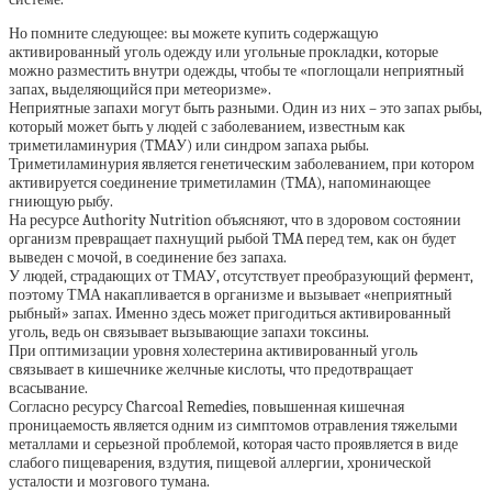
Но помните следующее: вы можете купить содержащую
активированный уголь одежду или угольные прокладки, которые
можно разместить внутри одежды, чтобы те «поглощали неприятный
запах, выделяющийся при метеоризме».
Неприятные запахи могут быть разными. Один из них – это запах рыбы,
который может быть у людей с заболеванием, известным как
триметиламинурия (TMAУ) или синдром запаха рыбы.
Триметиламинурия является генетическим заболеванием, при котором
активируется соединение триметиламин (TMA), напоминающее
гниющую рыбу.
На ресурсе Authority Nutrition объясняют, что в здоровом состоянии
организм превращает пахнущий рыбой TMA перед тем, как он будет
выведен с мочой, в соединение без запаха.
У людей, страдающих от ТМАУ, отсутствует преобразующий фермент,
поэтому ТМА накапливается в организме и вызывает «неприятный
рыбный» запах. Именно здесь может пригодиться активированный
уголь, ведь он связывает вызывающие запахи токсины.
При оптимизации уровня холестерина активированный уголь
связывает в кишечнике желчные кислоты, что предотвращает
всасывание.
Согласно ресурсу Charcoal Remedies, повышенная кишечная
проницаемость является одним из симптомов отравления тяжелыми
металлами и серьезной проблемой, которая часто проявляется в виде
слабого пищеварения, вздутия, пищевой аллергии, хронической
усталости и мозгового тумана.