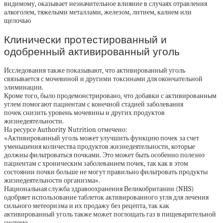
видимому, оказывает незначительное влияние в случаях отравления
алкоголем, тяжелыми металлами, железом, литием, калием или
щелочью
Клинически протестированный и
одобренный активированный уголь
Исследования также показывают, что активированный уголь
связывается с мочевиной и другими токсинами для окончательной
элиминации.
Кроме того, было продемонстрировано, что добавки с активированным
углем помогают пациентам с конечной стадией заболевания
почек снизить уровень мочевины и других продуктов
жизнедеятельности.
На ресурсе Authority Nutrition отмечено:
«Активированный уголь может улучшить функцию почек за счет
уменьшения количества продуктов жизнедеятельности, которые
должны фильтроваться почками. Это может быть особенно полезно
пациентам с хроническим заболеванием почек, так как в этом
состоянии почки больше не могут правильно фильтровать продукты
жизнедеятельности организма».
Национальная служба здравоохранения Великобритании (NHS)
одобряет использование таблеток активированного угля для лечения
сильного метеоризма и их продажу без рецепта, так как
активированный уголь также может поглощать газ в пищеварительной
системе.