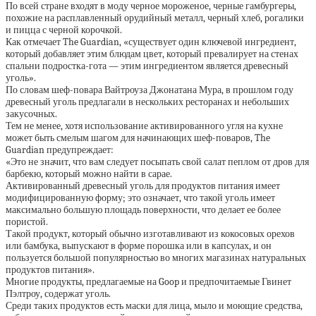
По всей стране входят в моду черное мороженое, черные гамбургеры,
похожие на расплавленный орудийный металл, черный хлеб, рогалики
и пицца с черной корочкой.
Как отмечает The Guardian, «существует один ключевой ингредиент,
который добавляет этим блюдам цвет, который превалирует на стенах
спальни подростка-гота — этим ингредиентом является древесный
уголь».
По словам шеф-повара Вайтроуза Джонатана Мура, в прошлом году
древесный уголь предлагали в нескольких ресторанах и небольших
закусочных.
Тем не менее, хотя использование активированного угля на кухне
может быть смелым шагом для начинающих шеф-поваров, The
Guardian предупреждает:
«Это не значит, что вам следует посыпать свой салат пеплом от дров для
барбекю, который можно найти в сарае.
Активированный древесный уголь для продуктов питания имеет
модифицированную форму; это означает, что такой уголь имеет
максимально большую площадь поверхности, что делает ее более
пористой.
Такой продукт, который обычно изготавливают из кокосовых орехов
или бамбука, выпускают в форме порошка или в капсулах, и он
пользуется большой популярностью во многих магазинах натуральных
продуктов питания».
Многие продукты, предлагаемые на Goop и предпочитаемые Гвинет
Пэлтроу, содержат уголь.
Среди таких продуктов есть маски для лица, мыло и моющие средства,