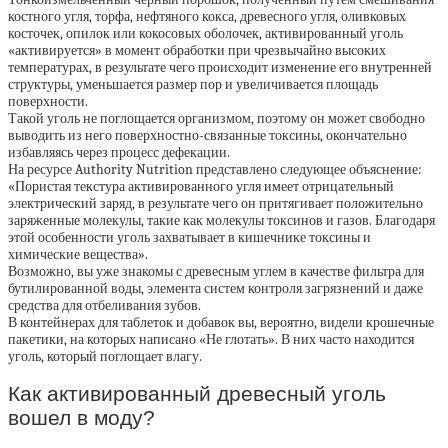
костного угля, торфа, нефтяного кокса, древесного угля, оливковых
косточек, опилок или кокосовых оболочек, активированный уголь
«активируется» в момент обработки при чрезвычайно высоких
температурах, в результате чего происходит изменение его внутренней
структуры, уменьшается размер пор и увеличивается площадь
поверхности.
Такой уголь не поглощается организмом, поэтому он может свободно
выводить из него поверхностно-связанные токсины, окончательно
избавляясь через процесс дефекации.
На ресурсе Authority Nutrition представлено следующее объяснение:
«Пористая текстура активированного угля имеет отрицательный
электрический заряд, в результате чего он притягивает положительно
заряженные молекулы, такие как молекулы токсинов и газов. Благодаря
этой особенности уголь захватывает в кишечнике токсины и
химические вещества».
Возможно, вы уже знакомы с древесным углем в качестве фильтра для
бутилированной воды, элемента систем контроля загрязнений и даже
средства для отбеливания зубов.
В контейнерах для таблеток и добавок вы, вероятно, видели крошечные
пакетики, на которых написано «Не глотать». В них часто находится
уголь, который поглощает влагу.
Как активированный древесный уголь
вошел в моду?