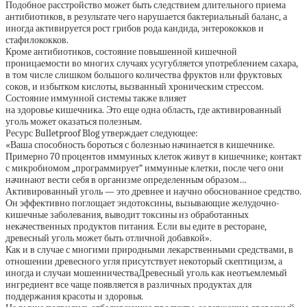
Подобное расстройство может быть следствием длительного приема
антибиотиков, в результате чего нарушается бактериальный баланс, а
иногда активируется рост грибов рода кандида, энтерококков и
стафилококков.
Кроме антибиотиков, состояние повышенной кишечной
проницаемости во многих случаях усугубляется употреблением сахара,
в том числе слишком большого количества фруктов или фруктовых
соков, и избытком кислоты, вызванный хроническим стрессом.
Состояние иммунной системы также влияет
на здоровье кишечника. Это еще одна область, где активированный
уголь может оказаться полезным.
Ресурс Bulletproof Blog утверждает следующее:
«Ваша способность бороться с болезнью начинается в кишечнике.
Примерно 70 процентов иммунных клеток живут в кишечнике; контакт
с микробиомом „программирует“ иммунные клетки, после чего они
начинают вести себя в организме определенным образом…
Активированный уголь — это древнее и научно обоснованное средство.
Он эффективно поглощает эндотоксины, вызывающие желудочно-
кишечные заболевания, выводит токсины из обработанных
некачественных продуктов питания. Если вы едите в ресторане,
древесный уголь может быть отличной добавкой».
Как и в случае с многими природными лекарственными средствами, в
отношении древесного угля присутствует некоторый скептицизм, а
иногда и случаи мошенничестваДревесный уголь как неотъемлемый
ингредиент все чаще появляется в различных продуктах для
поддержания красоты и здоровья.