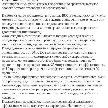
Активированный уголь является эффективным средством в случае
особого острого отравления и передозировки.
В таком качестве его используют с начала 1800-х годов, поскольку уголь
может поглощать определенные токсины в кишечнике до того, как они
попадут в кровоток; он подходит даже для животных.
Ветеринары иногда назначают это средство собакам, которые съели
ядовитый для них шоколад.
Даже сегодня активированный уголь используется для лечения
передозировки лекарствами, рецептурными и безрецептурными,
такими как аспирин, ацетаминофен и седативные средства.
В ходе одного исследования было продемонстрировано, что
однократная доза от 50 до 100 г активированного угля, принятая в
течение пяти минут после приема какого-либо лекарственного
препарата, может снизить его абсорбцию у взрослых почти на 74
процента; прием препарата после 30 минут снижает его эффективность
на 50 процентов, через три часа его эффективность снижается до 20
процентов.
Тем не менее, при приеме активированного угля необходимо быть очень
осторожным, ведь он является связующим препаратом, а особенно в
тандеме с другими детоксицирующими хелатирующими агентами он
связывает вещества без разбора, таким образом удаляя полезные
минералы, а также нивелируя полезные свойства других добавок и
лекарств.
Исследования показывают, что активированный уголь является
эффективным не во всех случаях отравления. Например, он, по-