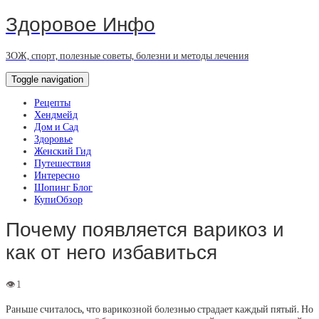
Здоровое Инфо
ЗОЖ, спорт, полезные советы, болезни и методы лечения
Toggle navigation
Рецепты
Хендмейд
Дом и Сад
Здоровье
Женский Гид
Путешествия
Интересно
Шопинг Блог
КупиОбзор
Почему появляется варикоз и
как от него избавиться
Раньше считалось, что варикозной болезнью страдает каждый пятый. Но