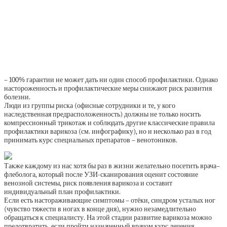
– 100% гарантии не может дать ни один способ профилактики. Однако
настороженность и профилактические меры снижают риск развития
болезни.
Люди из группы риска (офисные сотрудники и те, у кого
наследственная предрасположенность) должны не только носить
компрессионный трикотаж и соблюдать другие классические правила
профилактики варикоза (см. инфографику), но и несколько раз в год
принимать курс специальных препаратов – венотоников.
Также каждому из нас хотя бы раз в жизни желательно посетить врача–
флеболога, который после УЗИ-сканирования оценит состояние
венозной системы, риск появления ­варикоза и составит
индивидуальный план профилактики.
Если есть настораживающие симптомы – отёки, синдром усталых ног
(чувство тяжести в ногах в конце дня), нужно незамедлительно
обращаться к специалисту. На этой стадии развитие варикоза можно
пред­отвратить, если пройти назначенный врачом курс лечения.