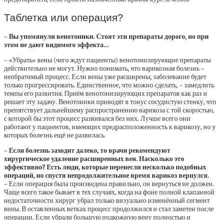
Таблетка или операция?
– Вы упомянули венотоники. Стоят эти препараты дорого, но при
этом не дают видимого эффекта…
– «Убрать» вены (чего ждут пациенты) венотонизирующие препараты
действительно не могут. Нужно понимать, что варикозная болезнь –
необратимый процесс. Если вены уже расширены, заболевание будет
только прогрессировать. Единственное, что можно сделать, – замедлить
темпы его развития. Приём венотонизирующих препаратов как раз и
решает эту задачу. Венотоники приводят в тонус сосудистую стенку, что
препятствует дальнейшему распространению варикоза с той скоростью,
с которой бы этот процесс развивался без них. Лучше всего они
работают у пациентов, имеющих предрасположенность к варикозу, но у
которых болезнь ещё не развилась.
– Если болезнь заходит далеко, то врачи рекомендуют
хирургическое удаление расширенных вен. Насколько это
эффективно? Есть люди, которые перенесли несколько подобных
операций, но спустя непродолжительное время варикоз вернулся.
– Если операция была произведена правильно, он вернуться не должен.
Чаще всего такое бывает в тех случаях, когда на фоне полной клапанной
недостаточности хирург убрал только визуально изменённый сегмент
вены. В оставленных ветках процесс продолжился и стал заметен после
операции. Если убрали большую подкожную вену полностью и