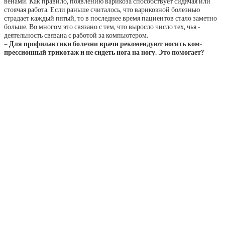
венами. Как правило, появлению варикоза способствует сидячая или
стоячая работа. Если раньше считалось, что варикозной болезнью
страдает каждый пятый, то в последнее время пациентов стало заметно
больше. Во многом это связано с тем, что выросло ­число тех, чья ­
деятельность связана с работой за компьютером.
– Для профилактики болезни врачи рекомендуют носить ком­
прессионный трикотаж и не сидеть нога на ногу. Это помогает?