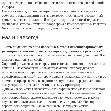
произошёл рецидив – с большой вероятностью это говорит об ошибке
хирурга.
Нельзя забывать, что после хирургического вмешательства нужно
соблюдать рекомендации врача: две недели носить компрессионный
трикотаж, избегать излишней нагрузки, принимать необходимые
препараты. Зато по истечении этого срока о компрессионных колготах
(от которых так устают пациенты) можно будет забыть.
Раз и навсегда
– Есть ли действительно надёжные методы лечения варикозного
расширения вен, которые гарантируют длительный результат?
– Единого «золотого стандарта» лечения варикоза не существует. Для
каждого пациента он свой.
Хороший результат дают современные, недавно появившиеся методы
лечения – лазерокоагуляция (малотравматичная процедура без
использования хирургических инструментов, при которой под
воздействием высокой температуры вена «заваривается» изнутри и со
временем превращается в соединительную ткань) и радиочастотная
коагуляция, которая работает по похожему принципу.
Однако классическая флеб­эктомия (хирургическое удаление большой
подкожной вены) по-прежнему применяется. Она незаменима при
распространённом, далеко зашедшем варикозе, поскольку в таких
случаях использование малоинвазивных методик даёт большую
вероятность рецидива. Также радикальные хирургические
вмешательства показаны при трофических изменениях или язвенных