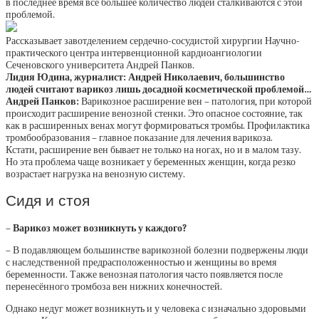
в последнее время всё большее количество людей сталкиваются с этой
проблемой.
Рассказывает завотделением сердечно-сосудистой хирургии Научно-
практического центра интервенционной кардиоангиологии
Сеченовского университета Андрей Панков.
Лидия Юдина, журналист: Андрей Николаевич, большинство
людей считают варикоз лишь досадной косметической проблемой…
Андрей Панков:
Варикозное расширение вен – патология, при которой
происходит расширение венозной стенки. Это опасное состояние, так
как в расширенных венах могут формироваться тромбы. Профилактика
тромбо­образования – главное показание для лечения варикоза.
Кстати, расширение вен бывает не только на ногах, но и в малом тазу.
Но эта проблема чаще возникает у беременных женщин, когда резко
возрастает нагрузка на венозную систему.
Сидя и стоя
– Варикоз может возникнуть у каждого?
– В подавляющем большинстве варикозной болезни подвержены люди
с наслед­ственной предрасположенностью и женщины во время
беременности. Также венозная патология часто появляется после
перенесённого тромбоза вен нижних конечностей.
Однако недуг может возникнуть и у человека с изначально здоровыми