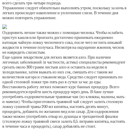
всего сделать три-четыре подхода.
Упражнение следует обязательно выполнять утром, поскольку за ночь в
легких происходит накопление и уплотнение слизи. В течение дня
можно повторить упражнение.
Оздоровить легкие также можно с помощью чеснока. Чтобы ослабить
приступ кашля или бронхита достаточно принимать ежедневно
натощак чайную ложку чесночного сока, после чего не пить никакой
жидкости в течение получаса. Несмотря на ощущение жжения, чеснок
не навредить слизистым.
Еще одним лекарством для легких является алоэ. При наличии
легочных заболеваний (в частности, астмы) специалисты рекомендуют
срезать около 300 грамм листьев алоэ и оставить на неделю в
холодильнике, затем выжать из них сок, смешать его с таким же
количеством кагора и стаканом меда. Средство следует принимать по
одной столовой ложке три-пять раз в сутки за час до еды.
Восстановить работу легких поможет курс банных процедур. Всего
рекомендуется пройти шесть процедур через день. В бане лучше
употреблять оздоровительные травяные чаи (из клюквы, малины, мать-
и-мачехи). Чтобы приготовить травяной чай следует залить столовую
ложку сушеной травы 200 мл кипятка, настоять десять минут,
процедить, добавить по желанию мед или сахар. Для оздоровления
также можно употреблять отвар из душицы и трехцветной фиалки
(столовую ложку травяной смеси залить 0,5 литрами кипятка, настоять
в течение часа и процедить), сахар добавлять не стоит.