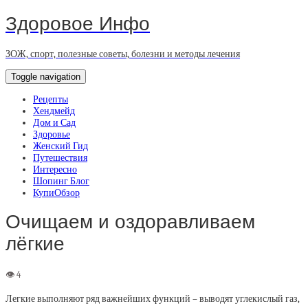
Здоровое Инфо
ЗОЖ, спорт, полезные советы, болезни и методы лечения
Toggle navigation
Рецепты
Хендмейд
Дом и Сад
Здоровье
Женский Гид
Путешествия
Интересно
Шопинг Блог
КупиОбзор
Очищаем и оздоравливаем
лёгкие
Легкие выполняют ряд важнейших функций – выводят углекислый газ,