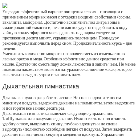
Еще один эффективный вариант очищения легких – ингаляции с
применением эфирных масел с отхаркивающими свойствами (сосны,
эвкалипта, майорана). Достаточно вскипятить пол литра воды в
эмалированной емкости и, не снимая посуду с огня, добавить в воду
чайную ложку эфирного масла, дышать над паром следует на
протяжении десяти минут, укрывшись полотенцем. Процедуру
рекомендуется выполнять перед сном. Продолжительность курса – две
недели.
Уменьшить количество мокроты позволяет смесь из измельченных
лесных орехов и меда. Особенно эффективно данное средство при
кашле. Достаточно съесть пару ложек лакомства и запить чаем. Не менее
полезным лакомством является натуральное сливочное масло, которое
желательно съедать утром и запивать чаем.
Дыхательная гимнастика
Для начала нужно разработать легкие. Не спеша вдохните носом
максимум воздуха, задержите дыхание на полминуты, затем выдохните
и повторите все заново десять раз.
Дыхательная гимнастика включает следующие упражнения:
1. «Шуньяка» или вакуумное дыхание. Нужно сесть на пол и занять
удобную позу, выпрямить спину, глубоко вдохнуть и не спеша
выдохнуть (полностью освободив легкие от воздуха). Затем задержать
дыхание на пять-десять секунд и медленно вдохнуть. Упражнение