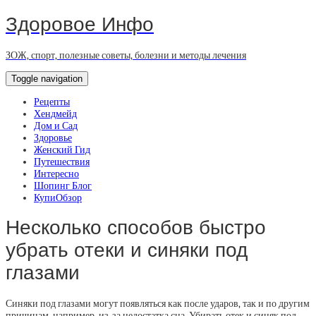
Здоровое Инфо
ЗОЖ, спорт, полезные советы, болезни и методы лечения
Toggle navigation
Рецепты
Хендмейд
Дом и Сад
Здоровье
Женский Гид
Путешествия
Интересно
Шопинг Блог
КупиОбзор
Несколько способов быстро
убрать отеки и синяки под
глазами
Синяки под глазами могут появляться как после ударов, так и по другим
причинам, например, из-за недостатка сна. Убирать отек и синяк под