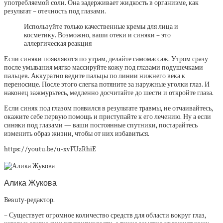
употребляемой соли. Она задерживает жидкость в организме, как
результат – отечность под глазами.
Используйте только качественные кремы для лица и
косметику. Возможно, ваши отеки и синяки – это
аллергическая реакция
Если синяки появляются по утрам, делайте самомассаж. Утром сразу
после умывания мягко массируйте кожу под глазами подушечками
пальцев. Аккуратно ведите пальцы по линии нижнего века к
переносице. После этого слегка потяните за наружные уголки глаз. И
наконец зажмурьтесь, медленно досчитайте до шести и откройте глаза.
Если синяк под глазом появился в результате травмы, не отчаивайтесь,
окажите себе первую помощь и приступайте к его лечению. Ну а если
синяки под глазами — ваши постоянные спутники, постарайтесь
изменить образ жизни, чтобы от них избавиться.
https://youtu.be/u-xvFUzRhiE
Алика Жукова
Beauty-редактор.
– Существует огромное количество средств для области вокруг глаз,