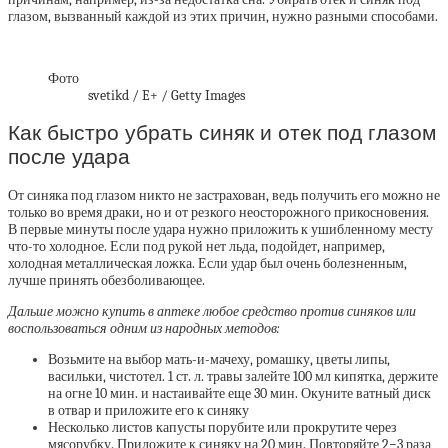
глазом, вызванный каждой из этих причин, нужно разными способами.
Фото
svetikd / E+ / Getty Images
Как быстро убрать синяк и отек под глазом
после удара
От синяка под глазом никто не застрахован, ведь получить его можно не
только во время драки, но и от резкого неосторожного прикосновения.
В первые минуты после удара нужно приложить к ушибленному месту
что-то холодное. Если под рукой нет льда, подойдет, например,
холодная металлическая ложка. Если удар был очень болезненным,
лучше принять обезболивающее.
Дальше можно купить в аптеке любое средство против синяков или
воспользоваться одним из народных методов:
Возьмите на выбор мать-и-мачеху, ромашку, цветы липы,
васильки, чистотел. 1 ст. л. травы залейте 100 мл кипятка, держите
на огне 10 мин. и настаивайте еще 30 мин. Окуните ватный диск
в отвар и приложите его к синяку
Несколько листов капусты порубите или прокрутите через
мясорубку. Приложите к синяку на 20 мин. Повторяйте 2−3 раза