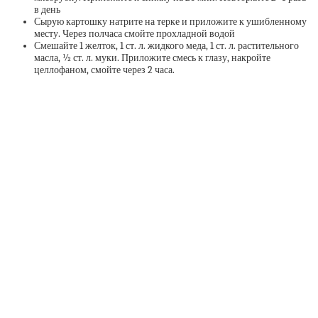
в день
Сырую картошку натрите на терке и приложите к ушибленному
месту. Через полчаса смойте прохладной водой
Смешайте 1 желток, 1 ст. л. жидкого меда, 1 ст. л. растительного
масла, ½ ст. л. муки. Приложите смесь к глазу, накройте
целлофаном, смойте через 2 часа.