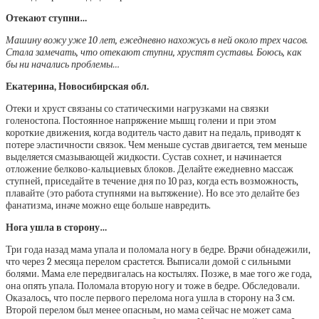
Отекают ступни…
Машину вожу уже 10 лет, ежедневно нахожусь в ней около трех часов.
Стала замечать, что отекают ступни, хрустят суставы. Боюсь, как
бы ни начались проблемы…
Екатерина, Новосибирская обл.
Отеки и хруст связаны со статическими нагрузками на связки
голеностопа. Постоянное напряжение мышц голени и при этом
короткие движения, когда водитель часто давит на педаль, приводят к
потере эластичности связок. Чем меньше сустав двигается, тем меньше
выделяется смазывающей жидкости. Сустав сохнет, и начинается
отложение белково-кальцие­вых блоков. Делайте ежедневно массаж
ступней, приседайте в течение дня по 10 раз, когда есть возможность,
плавайте (это работа ступнями на вытяжение). Но все это делайте без
фанатизма, иначе можно еще больше навредить.
Нога ушла в сторону…
Три года назад мама упала и поломала ногу в бедре. Врачи обнадежили,
что через 2 месяца перелом срастется. Выписали домой с сильными
болями. Мама еле передвигалась на костылях. Позже, в мае того же года,
она опять упала. Поломала вторую ногу и тоже в бедре. Обследовали.
Оказалось, что после первого перелома нога ушла в сторону на 3 см.
Второй перелом был менее опасным, но мама сейчас не может сама