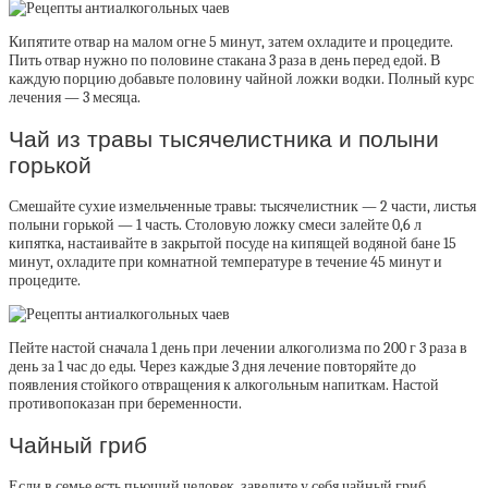
Кипятите отвар на малом огне 5 минут, затем охладите и процедите.
Пить отвар нужно по половине стакана 3 раза в день перед едой. В
каждую порцию добавьте половину чайной ложки водки. Полный курс
лечения — 3 месяца.
Чай из травы тысячелистника и полыни
горькой
Смешайте сухие измельченные травы: тысячелистник — 2 части, листья
полыни горькой — 1 часть. Столовую ложку смеси залейте 0,6 л
кипятка, настаивайте в закрытой посуде на кипящей водяной бане 15
минут, охладите при комнатной температуре в течение 45 минут и
процедите.
Пейте настой сначала 1 день при лечении алкоголизма по 200 г 3 раза в
день за 1 час до еды. Через каждые 3 дня лечение повторяйте до
появления стойкого отвращения к алкогольным напиткам. Настой
противопоказан при беременности.
Чайный гриб
Если в семье есть пьющий человек, заведите у себя чайный гриб.