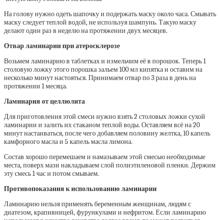
На голову нужно одеть шапочку и подержать маску около часа. Смывать
маску следует теплой водой, не используя шампунь. Такую маску
делают один раз в неделю на протяжении двух месяцев.
Отвар ламинарии при атеросклерозе
Возьмем
ламинарию в таблетках
и измельчим её в порошок. Теперь 1
столовую ложку этого порошка зальем 100 мл кипятка и оставим на
несколько минут настояться. Принимаем отвар по 3 раза в день на
протяжении 1 месяца.
Ламинария от целлюлита
Для приготовления этой смеси нужно взять 2 столовых ложки
сухой
ламинарии
и залить их стаканом теплой воды. Оставляем всё на 20
минут настаиваться, после чего добавляем половину желтка, 10 капель
камфорного масла и 5 капель масла лимона.
Состав хорошо перемешаем и намазываем этой смесью необходимые
места, поверх мази накладываем слой полиэтиленовой пленки. Держим
эту смесь 1 час и потом смываем.
Противопоказания к использованию ламинарии
Ламинарию
нельзя применять беременным женщинам, людям с
диатезом, крапивницей, фурункулами и нефритом. Если ламинарию