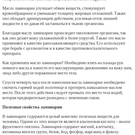
Масло ламинарии улучшает обмен веществ, стимулирует
кровообращение и уменьшает толщину жировых отложений. Также
оно обладает дренирующим действием, усиливая отток лишней
жидкости и не давая ей застаиваться в тканях организма.
Благодаря маслу ламинарии происходит омоложение организма, так
как оно делает кожу увлажненной и более упругой. Также это масло
применяют в качестве ранозаживляющего средства. Его используют
при борьбе с целлюлитом и в качестве противовоспалительного
препарата.
Как применять масло ламинарии? Необходимо взять на пальцы рук
немного масла и нанести его массирующими движениями на кожу шеи,
лица либо другое пораженное место тела.
Спустя четверть часа после нанесения масла ламинарии необходимо
смочить горячей водой полотенце и протереть намазанное маслом
место. После этого действия следует промыть это место тела водой,
которая предварительно разведена с лимонным соком.
Полезные свойства ламинарии
В ламинарии содержится целый комплекс полезных веществ для
человека. Одним из этих веществ является альгиновая кислота – аналог
фруктового пектина. Ламинария содержит
магний, клетчатку,
витамины многих групп, белок, йод, фосфор, марганец и фукозу.