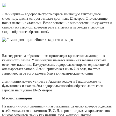
Ламинария — водоросль бурого окраса, имеющую лентовидное
слоевище, длина которого может достигать 12 метров. Это слоевище
носит название «таллом». Возле основания оно постепенно сужается и
становится стволом, который разветвляется и переходи в ризоиды
(корнеобразные образования).
Благодаря этим образованиям происходит крепление ламинарии к
каменистой земле. У ламинарии имеется линейная зеленая с бурым
оттенком пластина. Каждую осень водоросль отмирает, однако зимой
она нарастает заново. Ламинария может жить 2–4 года, но это в
зависимости от того, каковы будут климатические условия.
Ламинарию можно увидеть в Атлантическом и Тихом океане на
булыжниках и скалах. Эта водоросль способна образовывать свои
заросли на глубине 10–35 метров.
Масло ламинарии
Из пластин бурой ламинарии изготавливается масло, которое содержит
в себе множество витаминов (В, С, Д, каротиноиды), макроэлементов и
микроэлементов, таких как натрий, азот, железо и другие.