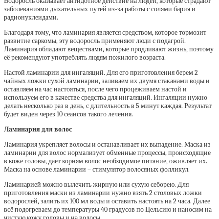
Водоросль оказывает антидотное действие на людей, которые страдают
заболеваниями дыхательных путей из-за работы с солями бария и
радионуклеидами.
Благодаря тому, что ламинария является средством, которое тормозит
развитие саркомы, эту водоросль применяют люди с подагрой.
Ламинария обладают веществами, которые продливают жизнь, поэтому
её рекомендуют употреблять людям пожилого возраста.
Настой ламинарии для ингаляций. Для его приготовления берем 2
чайных ложки сухой ламинарии, заливаем их двумя стаканами воды и
оставляем на час настояться, после чего процеживаем настой и
используем его в качестве средства для ингаляций. Ингаляции нужно
делать несколько раз в день, с длительность в 5 минут каждая. Результат
будет виден через 10 сеансов такого лечения.
Ламинария для волос
Ламинария укрепляет волосы и останавливает их выпадение. Маска из
ламинарии для волос нормализует обменные процессы, происходящие
в коже головы, дает корням волос необходимое питание, оживляет их.
Маска на основе ламинарии – стимулятор волосяных фолликул.
Ламинарией можно вылечить жирную или сухую себорею. Для
приготовления маски из ламинарии нужно взять 2 столовых ложки
водорослей, залить их 100 мл воды и оставить настоять на 2 часа. Далее
всё подогреваем до температуры 40 градусов по Цельсию и наносим на
чистую кожу головы и на волосы.