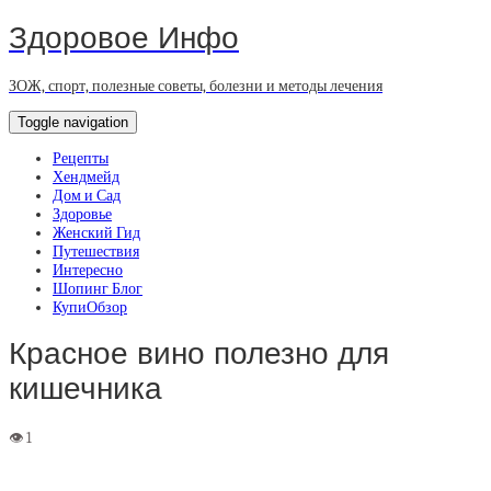
Здоровое Инфо
ЗОЖ, спорт, полезные советы, болезни и методы лечения
Toggle navigation
Рецепты
Хендмейд
Дом и Сад
Здоровье
Женский Гид
Путешествия
Интересно
Шопинг Блог
КупиОбзор
Красное вино полезно для
кишечника