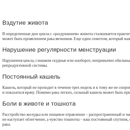
Вздутие живота
В определенные дни цикла с «раздуванием» живота сталкивается практич
может быть проявлением рака яичников. Еще один симптом, который ва
Нарушение регулярности менструации
Нарушения цикла, слишком скудные или наоборот, непривычно обильные 
репродуктивной системы.
Постоянный кашель
Кашель, который не проходит в течение трех недель и к тому же не соп
и показаться врачу. Помимо рака легких, сильный кашель может быть пр
Боли в животе и тошнота
Расстройство желудка или пищевое отравление – распространенный и ча
не наступает облегчение, а чувство тошноты – ваш постоянный спутник,
рака.