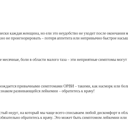
ески каждая женщина, но ели это неудобство не уходит после окончания м
жно не проигнорировать – потеря аппетита или непривычно быстрое насы
месячные, боли в области малого таза – эти неприятные симптомы могут 
ровождается привычными симптомами ОРВИ – такими, как насморк или боли
изнаком развивающейся лейкемии – обратитесь к врачу!
стый недуг, на который мы чаще всего списываем любой дискомфорт в обл
 обязательно обратитесь к врачу. Это может быть симптомом лейкемии ил