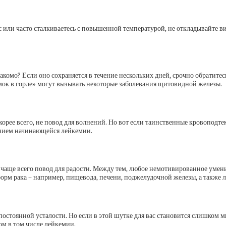
с или часто сталкиваетесь с повышенной температурой, не откладывайте ви
комо? Если оно сохраняется в течение нескольких дней, срочно обратитесь
омок в горле» могут вызывать некоторые заболевания щитовидной железы.
рее всего, не повод для волнений. Но вот если таинственные кровоподтеки
ением начинающейся лейкемии.
 чаще всего повод для радости. Между тем, любое немотивированное умень
форм рака – например, пищевода, печени, поджелудочной железы, а также
постоянной усталости. Но если в этой шутке для вас становится слишком мн
ом в том числе лейкемии.