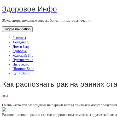
Здоровое Инфо
ЗОЖ, спорт, полезные советы, болезни и методы лечения
Toggle navigation
Рецепты
Хендмейд
Дом и Сад
Здоровье
Женский Гид
Путешествия
Интересно
Шопинг Блог
КупиОбзор
Как распознать рак на ранних ст
Очень часто эти безобидные на первый взгляд признаки могут предупреж
Ранние признаки рака часто маскируются под симптомы других заболеван