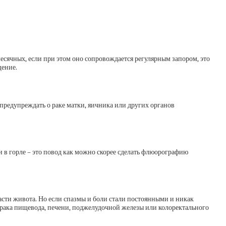
есячных, если при этом оно сопровождается регулярным запором, это
щение.
предупреждать о раке матки, яичника или других органов
 в горле – это повод как можно скорее сделать флюорографию
асти живота. Но если спазмы и боли стали постоянными и никак
и рака пищевода, печени, поджелудочной железы или колоректального