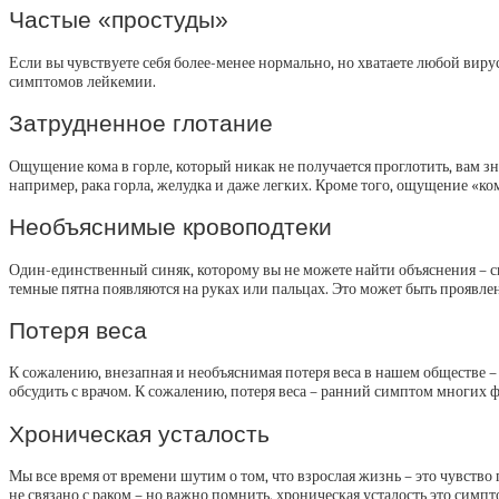
Частые «простуды»
Если вы чувствуете себя более-менее нормально, но хватаете любой виру
симптомов лейкемии.
Затрудненное глотание
Ощущение кома в горле, который никак не получается проглотить, вам зна
например, рака горла, желудка и даже легких. Кроме того, ощущение «к
Необъяснимые кровоподтеки
Один-единственный синяк, которому вы не можете найти объяснения – ско
темные пятна появляются на руках или пальцах. Это может быть проявл
Потеря веса
К сожалению, внезапная и необъяснимая потеря веса в нашем обществе –
обсудить с врачом. К сожалению, потеря веса – ранний симптом многих 
Хроническая усталость
Мы все время от времени шутим о том, что взрослая жизнь – это чувство 
не связано с раком – но важно помнить, хроническая усталость это симпт