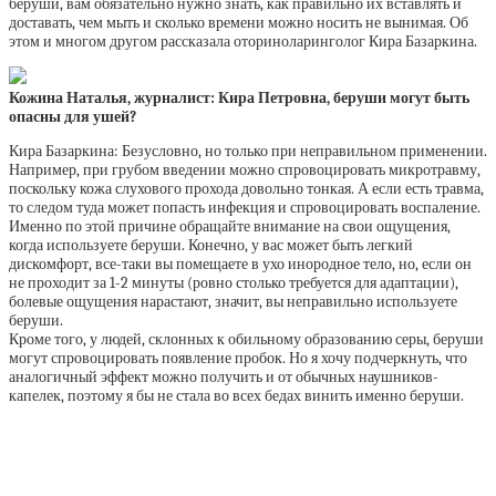
беруши, вам обязательно нужно знать, как правильно их вставлять и
доставать, чем мыть и сколько времени можно носить не вынимая. Об
этом и многом другом рассказала оториноларинголог Кира Базаркина.
Кожина Наталья, журналист: Кира Петровна, беруши могут быть
опасны для ушей?
Кира Базаркина: Безусловно, но только при неправильном применении.
Например, при грубом введении можно спровоцировать микротравму,
поскольку кожа слухового прохода довольно тонкая. А если есть травма,
то следом туда может попасть инфекция и спровоцировать воспаление.
Именно по этой причине обращайте внимание на свои ощущения,
когда используете беруши. Конечно, у вас может быть легкий
дискомфорт, все-таки вы помещаете в ухо инородное тело, но, если он
не проходит за 1-2 минуты (ровно столько требуется для адаптации),
болевые ощущения нарастают, значит, вы неправильно используете
беруши.
Кроме того, у людей, склонных к обильному образованию серы, беруши
могут спровоцировать появление пробок. Но я хочу подчеркнуть, что
аналогичный эффект можно получить и от обычных наушников-
капелек, поэтому я бы не стала во всех бедах винить именно беруши.