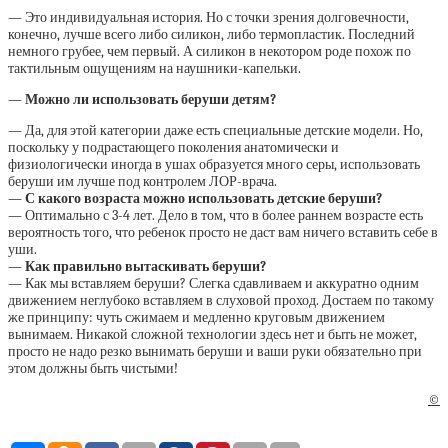
— Это индивидуальная история. Но с точки зрения долговечности,
конечно, лучше всего либо силикон, либо термопластик. Последний
немного грубее, чем первый. А силикон в некотором роде похож по
тактильным ощущениям на наушники-капельки.
— Можно ли использовать беруши детям?
— Да, для этой категории даже есть специальные детские модели. Но,
поскольку у подрастающего поколения анатомически и
физиологически иногда в ушах образуется много серы, использовать
беруши им лучше под контролем ЛОР-врача.
— С какого возраста можно использовать детские беруши?
— Оптимально с 3-4 лет. Дело в том, что в более раннем возрасте есть
вероятность того, что ребенок просто не даст вам ничего вставить себе в
уши.
— Как правильно вытаскивать беруши?
— Как мы вставляем беруши? Слегка сдавливаем и аккуратно одним
движением неглубоко вставляем в слуховой проход. Достаем по такому
же принципу: чуть сжимаем и медленно круговым движением
вынимаем. Никакой сложной технологии здесь нет и быть не может,
просто не надо резко вынимать беруши и ваши руки обязательно при
этом должны быть чистыми!
©