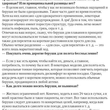
здоровью? Или принципиальной разницы нет?
— В целом нет, главное, чтобы у вас не возникало болевых ощущений и
беруши не были одноразовыми. Такие часто дают во время полетов.
Хотя на них написано «для однократного применения», некоторые
люди игнорируют это предупреждение. А зря! Дело в том, что такие
беруши обычно имеют пористую структуру, туда очень легко может
попасть инфекция, пыль, грязь, сера и т. д.
Отвечая на ваш вопрос, скажу, что беруши для плавания в принципе
могут использоваться не только по своему прямому назначению, но
также для перелетов на короткие расстояния или просто для сна.
Обычно четкое разделение — «для сна», «для перелетов» и т. д. — это
всего лишь маркетинговый ход.
— Покупать очень дорогие беруши для полета бессмысленно?
— Если у вас есть время, чтобы найти их, деньги, а главное,
потребность, то почему бы и нет. В некоторых моделях для полета есть
специальные тонкие перемычки, которые позволяют смягчить перепады
давления и минимизировать дискомфорт во время посадки. Однако,
когда речь идет о коротком перелете, можно использовать обычные
беруши, продающиеся в любой аптеке.
— Как долго можно носить беруши, не вынимая?
— Жестких ограничений нет. Конечно, ходить в них 24 часа в сутки, а в
моей практике были и такие пациенты, не стоит. Все-таки использовать
беруши следует для каких-то конкретных целей, например, когда вам
нужно выспаться в самолете или поезде, для плавания и т. д.