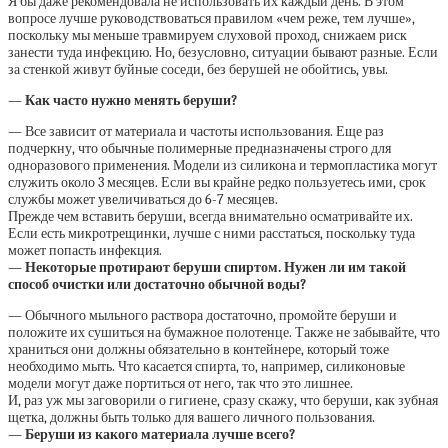
Я бы даже рекомендовала не использовать их каждый день. В этом
вопросе лучше руководствоваться правилом «чем реже, тем лучше»,
поскольку мы меньше травмируем слуховой проход, снижаем риск
занести туда инфекцию. Но, безусловно, ситуации бывают разные. Если
за стенкой живут буйные соседи, без берушей не обойтись, увы.
— Как часто нужно менять беруши?
— Все зависит от материала и частоты использования. Еще раз
подчеркну, что обычные полимерные предназначены строго для
одноразового применения. Модели из силикона и термопластика могут
служить около 3 месяцев. Если вы крайне редко пользуетесь ими, срок
службы может увеличиваться до 6-7 месяцев.
Прежде чем вставить беруши, всегда внимательно осматривайте их.
Если есть микротрещинки, лучше с ними расстаться, поскольку туда
может попасть инфекция.
— Некоторые протирают беруши спиртом. Нужен ли им такой
способ очистки или достаточно обычной воды?
— Обычного мыльного раствора достаточно, промойте беруши и
положите их сушиться на бумажное полотенце. Также не забывайте, что
храниться они должны обязательно в контейнере, который тоже
необходимо мыть. Что касается спирта, то, например, силиконовые
модели могут даже портиться от него, так что это лишнее.
И, раз уж мы заговорили о гигиене, сразу скажу, что беруши, как зубная
щетка, должны быть только для вашего личного пользования.
— Беруши из какого материала лучше всего?