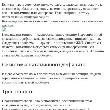
Если вы чувствуете постоянную усталость, раздражительность, у вас
возникли проблемы со зрением, возможно, организму не хватает
важных витаминов или минералов. Главная причина этому —
неправильный пищевой рацион.
Какие еще признаки укажут на то, что в организме есть витаминный
дефицит.
Нехватка витаминов — распространенное явление. Первопричиной
витаминного дефицита является неполноценный пищевой рацион.
Следующая проблема — нарушение всасывания в ЖКТ. Симптомы
нехватки витаминов могут быть самыми разнообразными. Вот
типичные признаки, указывающие на дефицит витаминов. Их важно
знать, чтобы исправить проблему.
Симптомы витаминного дефицита
В любом возрасте может проявиться витаминный дефицит, но дети,
беременные женщины и лица преклонного возраста более
восприимчивы к этой проблеме.
Тревожность
Проявления тревоги – это беспокойство, беспричинный страх,
учащенный пульс, потоотделение, бессонница.
Недостаточность ряда витаминов связывают с повышенной