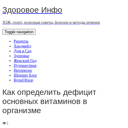
Здоровое Инфо
ЗОЖ, спорт, полезные советы, болезни и методы лечения
Toggle navigation
Рецепты
Хендмейд
Дом и Сад
Здоровье
Женский Гид
Путешествия
Интересно
Шопинг Блог
КупиОбзор
Как определить дефицит
основных витаминов в
организме