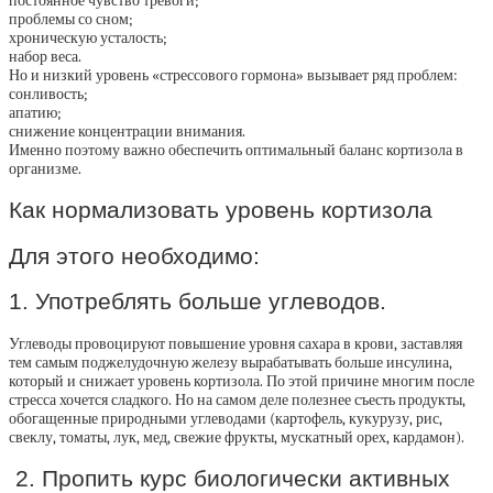
постоянное чувство тревоги;
проблемы со сном;
хроническую усталость;
набор веса.
Но и низкий уровень «стрессового гормона» вызывает ряд проблем:
сонливость;
апатию;
снижение концентрации внимания.
Именно поэтому важно обеспечить оптимальный баланс кортизола в
организме.
Как нормализовать уровень кортизола
Для этого необходимо:
1. Употреблять больше углеводов.
Углеводы провоцируют повышение уровня сахара в крови, заставляя
тем самым поджелудочную железу вырабатывать больше инсулина,
который и снижает уровень кортизола. По этой причине многим после
стресса хочется сладкого. Но на самом деле полезнее съесть продукты,
обогащенные природными углеводами (картофель, кукурузу, рис,
свеклу, томаты, лук, мед, свежие фрукты, мускатный орех, кардамон).
2. Пропить курс биологически активных