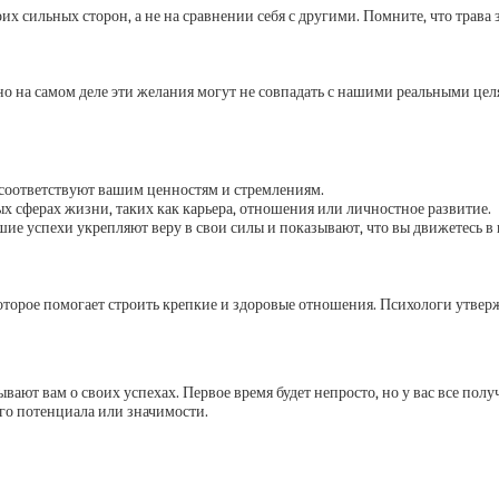
их сильных сторон, а не на сравнении себя с другими. Помните, что трава з
 но на самом деле эти желания могут не совпадать с нашими реальными це
ые соответствуют вашим ценностям и стремлениям.
ых сферах жизни, таких как карьера, отношения или личностное развитие.
шие успехи укрепляют веру в свои силы и показывают, что вы движетесь 
 которое помогает строить крепкие и здоровые отношения. Психологи утв
ют вам о своих успехах. Первое время будет непросто, но у вас все полу
го потенциала или значимости.