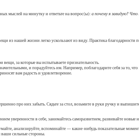
вных мыслей на минутку и ответьте на вопрос(ы):
а почему я завидую? Что
ещи из нашей жизни легко ускользают из виду. Практика благодарности 
и вещи, за которые вы испытываете признательность.
значительными, и порадуйтесь им. Например, поблагодарите себя за то, что
риносят вам радость и удовлетворение.
ершенно про них забыть. Сядьте за стол, возьмите в руки ручку и выпишите
нием уверенности в себе, занимайтесь саморазвитием, развивайте новые н
Думайте, анализируйте, вспоминайте — какие-нибудь показательные момент
я ваши сильные стороны.