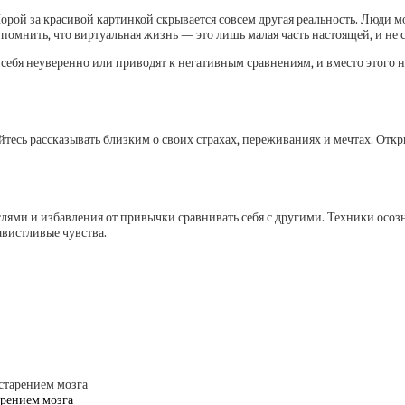
Порой за красивой картинкой скрывается совсем другая реальность. Люди мо
 помнить, что виртуальная жизнь — это лишь малая часть настоящей, и не с
 себя неуверенно или приводят к негативным сравнениям, и вместо этого на
тесь рассказывать близким о своих страхах, переживаниях и мечтах. Отк
ями и избавления от привычки сравнивать себя с другими. Техники осозн
вистливые чувства.
арением мозга