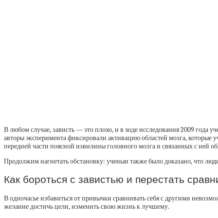
В любом случае, зависть — это плохо, и в ходе исследования 2009 года у
авторы эксперимента фиксировали активацию областей мозга, которые у
передней части поясной извилины головного мозга и связанных с ней обл
Продолжим нагнетать обстановку: ученыи также было доказано, что люди
Как бороться с завистью и перестать сравн
В одночасье избавиться от привычки сравнивать себя с другими невозмо
желание достичь цели, изменить свою жизнь к лучшему.