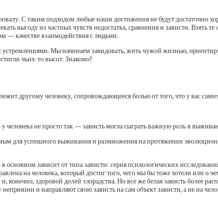
алу. С таким подходом любые наши достижения не будут достаточно хороши
лекать выгоду из частных чувств недостатка, сравнения и зависти. Взять т
ом — качестве взаимодействия с людьми.
и устремлениями. Мы начинаем завидовать, жить чужой жизнью, ориентируяс
стигли чьих-то высот. Знакомо?
длежит другому человеку, сопровождающееся болью от того, что у вас самих
у человека не просто так — зависть могла сыграть важную роль в выжива
одимым для успешного выживания и размножения на протяжении эволюцио
р в основном зависит от типа зависти: серия психологических исследовани
авлена на человека, который достиг того, чего мы бы тоже хотели или о че
 конечно, здоровой долей злорадства. Но все же белая зависть более расп
неприязни и направляют свою зависть на сам объект зависти, а не на чело