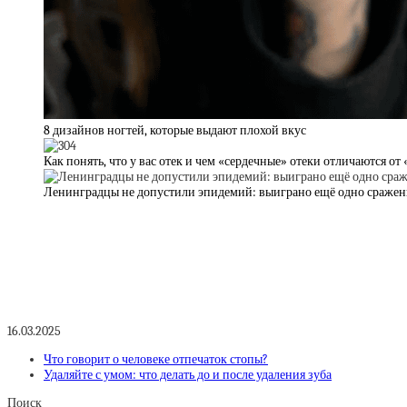
8 дизайнов ногтей, которые выдают плохой вкус
Как понять, что у вас отек и чем «сердечные» отеки отличаются о
Ленинградцы не допустили эпидемий: выиграно ещё одно сражен
16.03.2025
Что говорит о человеке отпечаток стопы?
Удаляйте с умом: что делать до и после удаления зуба
Поиск