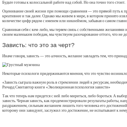
Будьте готовы к колоссальной работе над собой. Но она точно того стоит.
Оценивание своей жизни при помощи сравнения — это прямой путь к пров
креативнее и так далее. Однако мы живем в мире, в котором принято изв
количестве цифр рядом с именем или никнеймом, забывая о самом главн
Сравнивая себя с кем-либо, мы теряем связь с собственными желаниями 
своим маленьким победам, мы чувствуем разочарование оттого, что не до
Зависть: что это за черт?
Иначе говоря, зависть — это алчность, желание завладеть тем, что прина
Некоторые психологи придерживаются мнения, что это чувство возникло 
«Зависть сыграла важную роль в стремлении людей к ресурсам, необх
Ричард Смитавтор книги «Эволюционная психология зависти»
Так что теперь нам придется с ней либо мириться, либо бороться. А выбо
зависть. Черная зависть, как продемонстрировали результаты работы, напр
раздражением, сильным желанием лишить того человека его достижений и,
которому они завидуют, заслужил это достижение, не испытывают к нему 