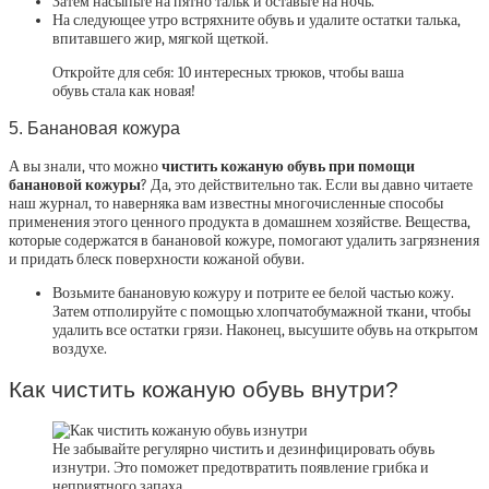
Затем насыпьте на пятно тальк и оставьте на ночь.
На следующее утро встряхните обувь и удалите остатки талька,
впитавшего жир, мягкой щеткой.
Откройте для себя: 10 интересных трюков, чтобы ваша
обувь стала как новая!
5. Банановая кожура
А вы знали, что можно
чистить кожаную обувь при помощи
банановой кожуры
? Да, это действительно так. Если вы давно читаете
наш журнал, то наверняка вам известны многочисленные способы
применения этого ценного продукта в домашнем хозяйстве. Вещества,
которые содержатся в банановой кожуре, помогают удалить загрязнения
и придать блеск поверхности кожаной обуви.
Возьмите банановую кожуру и потрите ее белой частью кожу.
Затем отполируйте с помощью хлопчатобумажной ткани, чтобы
удалить все остатки грязи. Наконец, высушите обувь на открытом
воздухе.
Как чистить кожаную обувь внутри?
Не забывайте регулярно чистить и дезинфицировать обувь
изнутри. Это поможет предотвратить появление грибка и
неприятного запаха.