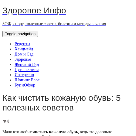
Здоровое Инфо
ЗОЖ, спорт, полезные советы, болезни и методы лечения
Toggle navigation
Рецепты
Хендмейд
Дом и Сад
Здоровье
Женский Гид
Путешествия
Интересно
Шопинг Блог
КупиОбзор
Как чистить кожаную обувь: 5
полезных советов
Мало кто любит
чистить кожаную обувь
, ведь это довольно