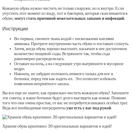
Кожаную обувь нужно чистить не только снаружи, но и внутри. Если
упустить этот момент из виду, пот и бактерии, которые скапливаются в
обуви,
могут стать причиной нежелательных запахов и инфекций.
Инструкции
Во-первых, смочите ткань водой с несколькими каплями
аммиака. Протрите внутреннюю часть обуви и поставьте сохнуть.
Затем, когда обувь хорошо высохнет, насыпьте в нее достаточное
количество пищевой соды. Встряхните так, чтобы сода
равномерно распределилась.
Оставьте на ночь, а на следующее утро вытряхните в мусорное
ведро.
Наконец, не забудьте положить немного талька для ног в
ботинки, перед тем как надеть их. Это позволит избежать
появления неприятного запаха.
Вы все еще не знаете, как правильно чистить кожаную обувь? Запишите
эти советы, и ваши ботинки будут долго выглядеть как новые. Помимо
того что они очень простые, от вас не потребуется никаких особых трат.
Ведь все необходимые ингредиенты
уже есть у вас под рукой
.
Храним обувь креативно: 20 оригинальных вариантов и идей!