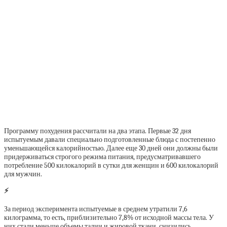
Программу похудения рассчитали на два этапа. Первые 32 дня
испытуемым давали специально подготовленные блюда с постепенно
уменьшающейся калорийностью. Далее еще 30 дней они должны были
придерживаться строгого режима питания, предусматривавшего
потребление 500 килокалорий в сутки для женщин и 600 килокалорий
для мужчин.
⚡
За период эксперимента испытуемые в среднем утратили 7,6
килограмма, то есть, приблизительно 7,8% от исходной массы тела. У
них стали меньше объемы талии и жировой ткани, снизились