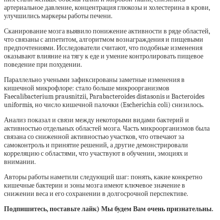
артериальное давление, концентрация глюкозы и холестерина в крови,
улучшились маркеры работы печени.
Сканирование мозга выявило понижение активности в ряде областей,
что связаны с аппетитом, алгоритмом вознаграждения и пищевыми
предпочтениями. Исследователи считают, что подобные изменения
оказывают влияние на тягу к еде и умение контролировать пищевое
поведение при похудении.
Параллельно учеными зафиксированы заметные изменения в
кишечной микрофлоре: стало больше микроорганизмов
Faecalibacterium prausnitzii, Parabacteroides distasonis и Bacteroides
uniformis, но число кишечной палочки (Escherichia coli) снизилось.
Анализ показал и связи между некоторыми видами бактерий и
активностью отдельных областей мозга. Часть микроорганизмов была
связана со сниженной активностью участков, что отвечают за
самоконтроль и принятие решений, а другие демонстрировали
корреляцию с областями, что участвуют в обучении, эмоциях и
внимании.
Авторы работы наметили следующий шаг: понять, какие конкретно
кишечные бактерии и зоны мозга имеют ключевое значение в
снижении веса и его сохранении в долгосрочной перспективе.
Подпишитесь, поставьте лайк) Мы будем Вам очень признательны.