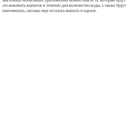
магазинах мобильных приложений можно найти те, которые будут
отслеживать выпитое в течение дня количество воды, а также будут
напоминать, сколько еще осталось выпить в идеале.