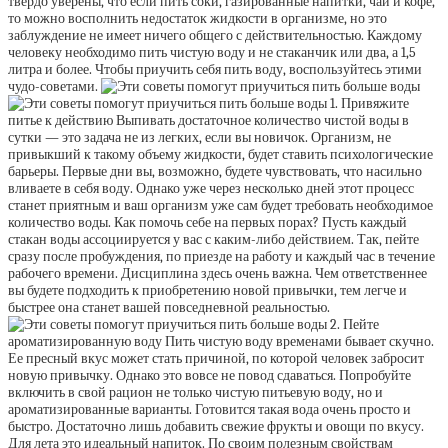
твердо уверены, что если пить соки, газированные напитки, чай и кофе,
то можно восполнить недостаток жидкости в организме, но это
заблуждение не имеет ничего общего с действительностью. Каждому
человеку необходимо пить чистую воду и не стаканчик или два, а 1,5
литра и более. Чтобы приучить себя пить воду, воспользуйтесь этими
чудо-советами.
1. Привяжите
питье к действию Выпивать достаточное количество чистой воды в
сутки — это задача не из легких, если вы новичок. Организм, не
привыкший к такому объему жидкости, будет ставить психологические
барьеры. Первые дни вы, возможно, будете чувствовать, что насильно
вливаете в себя воду. Однако уже через несколько дней этот процесс
станет приятным и ваш организм уже сам будет требовать необходимое
количество воды. Как помочь себе на первых порах? Пусть каждый
стакан воды ассоциируется у вас с каким-либо действием. Так, пейте
сразу после пробуждения, по приезде на работу и каждый час в течение
рабочего времени. Дисциплина здесь очень важна. Чем ответственнее
вы будете подходить к приобретению новой привычки, тем легче и
быстрее она станет вашей повседневной реальностью.
2. Пейте
ароматизированную воду Пить чистую воду временами бывает скучно.
Ее пресный вкус может стать причиной, по которой человек забросит
новую привычку. Однако это вовсе не повод сдаваться. Попробуйте
включить в свой рацион не только чистую питьевую воду, но и
ароматизированные варианты. Готовится такая вода очень просто и
быстро. Достаточно лишь добавить свежие фрукты и овощи по вкусу.
Для лета это идеальный напиток. По своим полезным свойствам