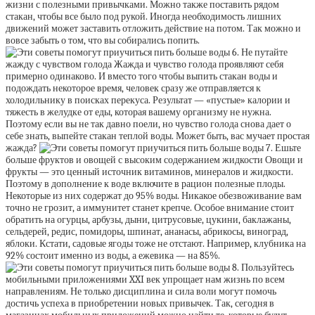
жизни с полезными привычками. Можно также поставить рядом
стакан, чтобы все было под рукой. Иногда необходимость лишних
движений может заставить отложить действие на потом. Так можно и
вовсе забыть о том, что вы собирались попить.
6. Не путайте
жажду с чувством голода Жажда и чувство голода проявляют себя
примерно одинаково. И вместо того чтобы выпить стакан воды и
подождать некоторое время, человек сразу же отправляется к
холодильнику в поисках перекуса. Результат — «пустые» калории и
тяжесть в желудке от еды, которая вашему организму не нужна.
Поэтому если вы не так давно поели, но чувство голода снова дает о
себе знать, выпейте стакан теплой воды. Может быть, вас мучает простая
жажда?
7. Ешьте
больше фруктов и овощей с высоким содержанием жидкости Овощи и
фрукты — это ценный источник витаминов, минералов и жидкости.
Поэтому в дополнение к воде включите в рацион полезные плоды.
Некоторые из них содержат до 95% воды. Никакое обезвоживание вам
точно не грозит, а иммунитет станет крепче. Особое внимание стоит
обратить на огурцы, арбузы, дыни, цитрусовые, цукини, баклажаны,
сельдерей, редис, помидоры, шпинат, ананасы, абрикосы, виноград,
яблоки. Кстати, садовые ягоды тоже не отстают. Например, клубника на
92% состоит именно из воды, а ежевика — на 85%.
8. Пользуйтесь
мобильными приложениями XXI век упрощает нам жизнь по всем
направлениям. Не только дисциплина и сила воли могут помочь
достичь успеха в приобретении новых привычек. Так, сегодня в