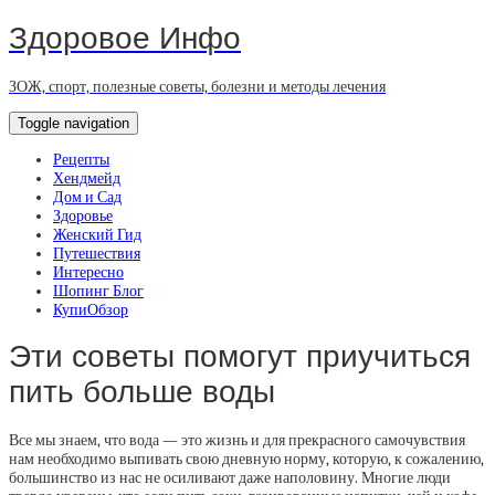
Здоровое Инфо
ЗОЖ, спорт, полезные советы, болезни и методы лечения
Toggle navigation
Рецепты
Хендмейд
Дом и Сад
Здоровье
Женский Гид
Путешествия
Интересно
Шопинг Блог
КупиОбзор
Эти советы помогут приучиться
пить больше воды
Все мы знаем, что вода — это жизнь и для прекрасного самочувствия
нам необходимо выпивать свою дневную норму, которую, к сожалению,
большинство из нас не осиливают даже наполовину. Многие люди