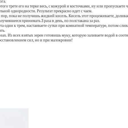
зга.
того трете его на терке весь, с кожурой и косточками, ну или пропускаете
ьной однородности. Результат прекрасно идет с чаем.
ех пор, пока не получишь жидкий кисель. Кисель этот процеживаете, долив
чившееся принимать 3 раза в день, по полстакана за раз.
чета один к трем, настаиваете сутки при комнатной температуре, потом сли
ть.
озах. Из всех взятых зерен готовишь муку, которую заливаете водой в соот
осстановлением сил, но и при малокровии!