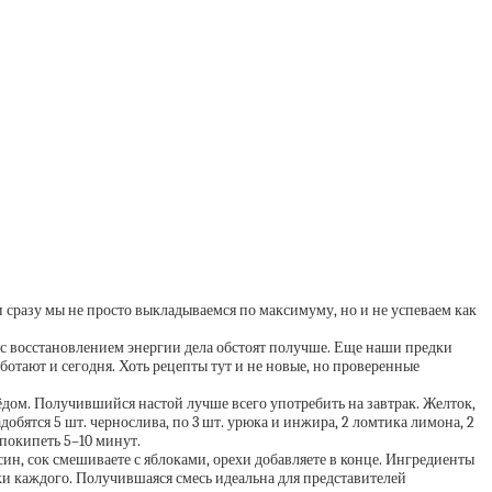
и сразу мы не просто выкладываемся по максимуму, но и не успеваем как
то с восстановлением энергии дела обстоят получше. Еще наши предки
аботают и сегодня. Хоть рецепты тут и не новые, но проверенные
ёдом. Получившийся настой лучше всего употребить на завтрак. Желток,
добятся 5 шт. чернослива, по 3 шт. урюка и инжира, 2 ломтика лимона, 2
 покипеть 5–10 минут.
ин, сок смешиваете с яблоками, орехи добавляете в конце. Ингредиенты
ки каждого. Получившаяся смесь идеальна для представителей