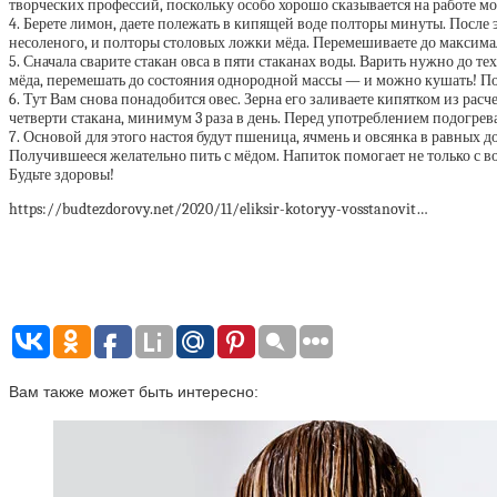
творческих профессий, поскольку особо хорошо сказывается на работе мо
4. Берете лимон, даете полежать в кипящей воде полторы минуты. После э
несоленого, и полторы столовых ложки мёда. Перемешиваете до максимал
5. Сначала сварите стакан овса в пяти стаканах воды. Варить нужно до т
мёда, перемешать до состояния однородной массы — и можно кушать! Полу
6. Тут Вам снова понадобится овес. Зерна его заливаете кипятком из рас
четверти стакана, минимум 3 раза в день. Перед употреблением подогрева
7. Основой для этого настоя будут пшеница, ячмень и овсянка в равных д
Получившееся желательно пить с мёдом. Напиток помогает не только с в
Будьте здоровы!
https://budtezdorovy.net/2020/11/eliksir-kotoryy-vosstanovit…
Вам также может быть интересно: