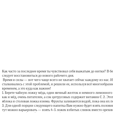
Как часто за последнее время ты чувствовал себя выжатым до нитки? В б
следует восстановиться до нового рабочего дня.
Время и силы — вот чего чаще всего не хватает сейчас каждому из нас. 
сталкивались с этой проблемой, и решили ее, используя всё многообразие
временем, а это куда как важнее!
1. Берете чайную ложку мёда, один яичный желток и немного лимонного 
как и мёд, очень питателен, а сок цитрусовых содержит витамин C. 2. Это
яблока и столовая ложка изюма. Фрукты заливаются водой, пока она их 
3. Для одной порции следующего напитка Вам нужно будет взять половину
тут можно варьировать — взять 4–5 ложек взбитых сливок вместо орехов