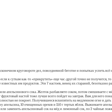
есконечном круговороте дел, повседневной беготне и попытках успеть всё 
И если к суткам как-то «прикрутить» еще час-другой точно не получится, 
 известных им продуктов. Эти 7 настоев, венец их стараний, безотказно р
или апельсинового сока. Желток разбавляете соком, потом смешиваете с м
т фруктовый настой тоже лучше всего пойдет на завтрак. Вам для него пона
полностью не покроет. Получившееся вскипятить на медленном огне и дать
 апельсина, 10 очищенных орехов и 150 г тертых яблок. Выжимаете апельс
 или заменить апельсиновый сок на мёд и лимонный сок, по 2 чайные лож