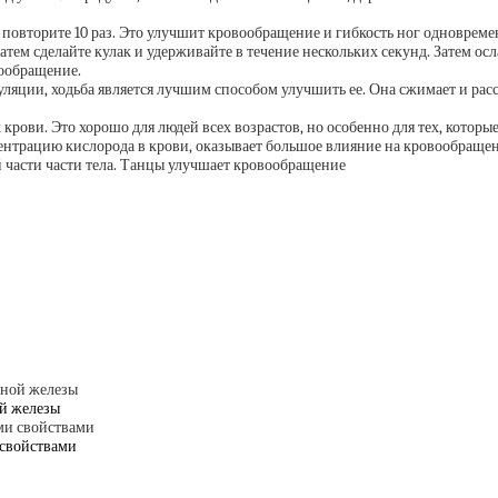
овторите 10 раз. Это улучшит кровообращение и гибкость ног одновреме
делайте кулак и удерживайте в течение нескольких секунд. Затем ослабь
вообращение.
яции, ходьба является лучшим способом улучшить ее. Она сжимает и расс
ови. Это хорошо для людей всех возрастов, но особенно для тех, котор
ентрацию кислорода в крови, оказывает большое влияние на кровообращен
сти части тела. Танцы улучшает кровообращение
й железы
 свойствами