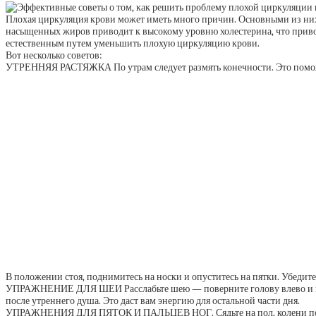
Плохая циркуляция крови может иметь много причин. Основными из них
насыщенных жиров приводит к высокому уровню холестерина, что приво
естественным путем уменьшить плохую циркуляцию крови.
Вот несколько советов:
УТРЕННЯЯ РАСТЯЖКА По утрам следует размять конечности. Это помо
В положении стоя, поднимитесь на носки и опуститесь на пятки. Убедитес
УПРАЖНЕНИЕ ДЛЯ ШЕИ Расслабьте шею — поверните голову влево и вправо
после утреннего душа. Это даст вам энергию для остальной части дня.
УПРАЖНЕНИЯ ДЛЯ ПЯТОК И ПАЛЬЦЕВ НОГ. Сядьте на пол, колени под углом