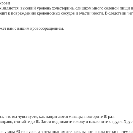
 являются: высокий уровень холестерина, слишком много соленой пищи и
дит к повреждению кровеносных сосудов и эластичности. В следствии че
жет вам с вашим кровообращением.
ь, что вы чувствуете, как напрягаются мышцы, повторите 10 раз.
, считайте до 10. Затем поднимите голову и наклоните к груди. Хрусты 
 90 градусов, а затем поднимите пальцы ног, держа пятки на земле. За