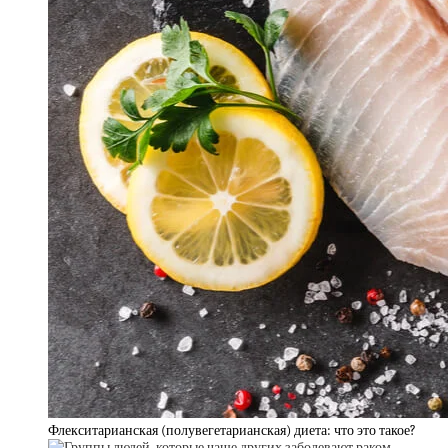
Флекситарианская (полувегетарианская) диета: что это такое?