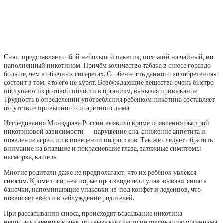
Снюс представляет собой небольшой пакетик, похожий на чайный, но
наполненный никотином. Причём количество табака в снюсе гораздо
больше, чем в обычных сигаретах. Особенность данного «изобретения»
состоит в том, что его не курят. Возбуждающие вещества очень быстро
поступают из ротовой полости в организм, вызывая привыкание.
Трудность в определении употребления ребёнком никотина составляет
отсутствие привычного сигаретного дыма.
Исследования Минздрава России выявило кроме появления быстрой
никотиновой зависимости — нарушение сна, снижение аппетита и
появление агрессии в поведении подростков. Так же следует обратить
внимание на впавшие и покрасневшие глаза, затяжные симптомы
насморка, кашель.
Многие родители даже не предполагают, что их ребёнок увлёкся
снюсом. Кроме того, некоторые производители упаковывают снюс в
баночки, напоминающие упаковки из-под конфет и леденцов, что
позволяет ввести в заблуждение родителей.
При рассасывании снюса, происходит всасывание никотина
непосредственно в кровь, что вызывает часто интоксикацию организма.