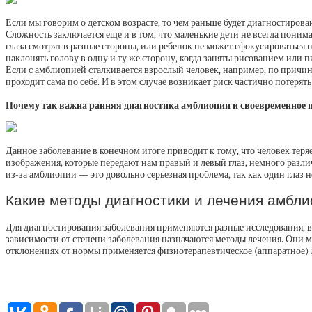
Если мы говорим о детском возрасте, то чем раньше будет диагностирова
Сложность заключается еще и в том, что маленькие дети не всегда понима
глаза смотрят в разные стороны, или ребенок не может сфокусироваться 
наклонять голову в одну и ту же сторону, когда заняты рисованием или 
Если с амблиопией сталкивается взрослый человек, например, по причине
проходит сама по себе. И в этом случае возникает риск частично потерять
Почему так важна ранняя диагностика амблиопии и своевременное 
Данное заболевание в конечном итоге приводит к тому, что человек тер
изображения, которые передают нам правый и левый глаз, немного различ
из-за амблиопии — это довольно серьезная проблема, так как один глаз 
Какие методы диагностики и лечения амбл
Для диагностирования заболевания применяются разные исследования, в
зависимости от степени заболевания назначаются методы лечения. Они м
отклонениях от нормы применяется физиотерапевтическое (аппаратное) 