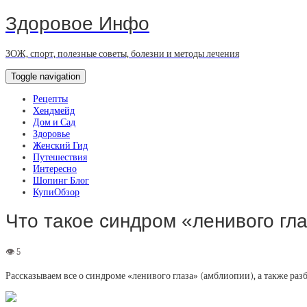
Здоровое Инфо
ЗОЖ, спорт, полезные советы, болезни и методы лечения
Toggle navigation
Рецепты
Хендмейд
Дом и Сад
Здоровье
Женский Гид
Путешествия
Интересно
Шопинг Блог
КупиОбзор
Что такое синдром «ленивого гл
Рассказываем все о синдроме «ленивого глаза» (амблиопии), а также ра