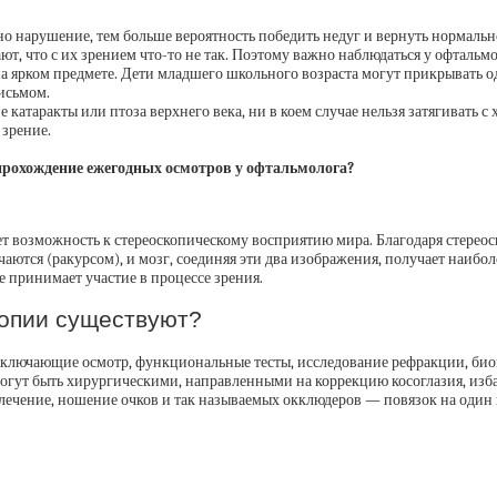
но нарушение, тем больше вероятность победить недуг и вернуть нормальн
ют, что с их зрением что-то не так. Поэтому важно наблюдаться у офтальм
на ярком предмете. Дети младшего школьного возраста могут прикрывать од
письмом.
 катаракты или птоза верхнего века, ни в коем случае нельзя затягивать 
 зрение.
прохождение ежегодных осмотров у офтальмолога?
яет возможность к стереоскопическому восприятию мира. Благодаря стере
аются (ракурсом), и мозг, соединяя эти два изображения, получает наибол
не принимает участие в процессе зрения.
иопии существуют?
ключающие осмотр, функциональные тесты, исследование рефракции, биоме
огут быть хирургическими, направленными на коррекцию косоглазия, избав
лечение, ношение очков и так называемых окклюдеров — повязок на один 