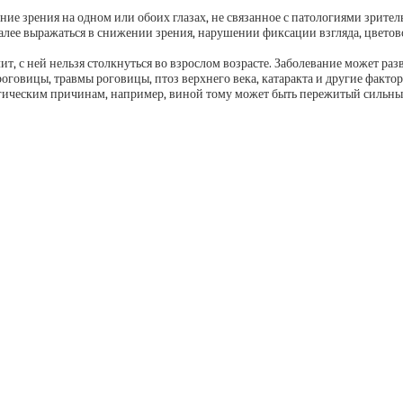
е зрения на одном или обоих глазах, не связанное с патологиями зрител
алее выражаться в снижении зрения, нарушении фиксации взгляда, цветов
чит, с ней нельзя столкнуться во взрослом возрасте. Заболевание может р
роговицы, травмы роговицы, птоз верхнего века, катаракта и другие факт
огическим причинам, например, виной тому может быть пережитый сильны