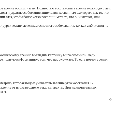
ое зрение обоим глазам. Полностью восстановить зрение можно до 5 лет.
олога и уделять особое внимание таким косвенным факторам, как то, что
ин глаз, чтобы более четко воспринимать то, что они читают, или
с хирургическим лечением основного заболевания, так как амблиопия не
оскопическому зрению мы видим картинку мира объемной: ведь
ее полную информацию о том, что нас окружает. То есть потеря зрения
трию, которая подразумевает выявление угла косоглазия. В
ление от птоза верхнего века, катаракты. При незначительных
глаз.
©