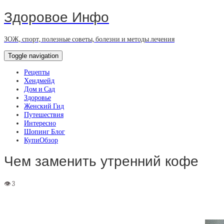
Здоровое Инфо
ЗОЖ, спорт, полезные советы, болезни и методы лечения
Toggle navigation
Рецепты
Хендмейд
Дом и Сад
Здоровье
Женский Гид
Путешествия
Интересно
Шопинг Блог
КупиОбзор
Чем заменить утренний кофе