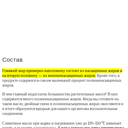
Состав
Говяжий жир примерно наполовину состоит из насыщенных жиров и
на вторую половину — из мононенасыщенных жиров.
Кроме того, в
продукте содержится совсем маленький процент полиненасыщенных
жиров.
В чем главный недостаток большинства растительных масел? В них
содержится много полиненасыщенных жиров. Когда вы готовите на
таком масле, двойные связи в полиненасыщенных жирах окисляются и
в итоге образуются вредные для нашего организма воспалительные
соединения.
о
Сливочное масло при жарке и нагревании уже до 120–150
C начинает
гореть и выделять канцерогены.
А вот у говяжьего жира температура