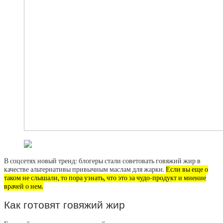
В соцсетях новый тренд: блогеры стали советовать говяжий жир в
качестве альтернативы привычным маслам для жарки.
Если вы еще о
таком не слышали, то пора узнать, что это за чудо-продукт и мнение
врачей о нем.
Как готовят говяжий жир