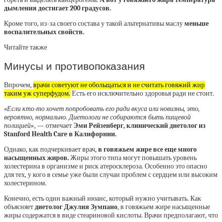
дымления достигает 200 градусов.
Кроме того, из-за своего состава у такой альтернативы маслу
меньше
воспалительных свойств.
Читайте также
Минусы и противопоказания
Впрочем,
врачи советуют не обольщаться и не считать говяжий жир
таким уж суперфудом.
Есть его исключительно здоровья ради не стоит.
«Если кто-то хочет попробовать его ради вкуса или новизны, это,
вероятно, нормально. Диетологи не собираются быть пищевой
полицией
», — отмечает
Эми Рейзенберг, клинический диетолог из
Stanford Health Care в Калифорнии.
Однако, как подчеркивает врач,
в говяжьем жире все еще много
насыщенных жиров.
Жиры этого типа могут повышать уровень
холестерина в организме и риск атеросклероза. Особенно это опасно
для тех, у кого в семье уже были случаи проблем с сердцем или высоким
холестерином.
Конечно, есть один важный нюанс, который нужно учитывать. Как
объясняет
диетолог Джулия Зумпано
, в говяжьем жире насыщенные
жиры содержатся в виде стеариновой кислоты. Врачи предполагают, что