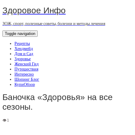
Здоровое Инфо
ЗОЖ, спорт, полезные советы, болезни и методы лечения
Toggle navigation
Рецепты
Хендмейд
Дом и Сад
Здоровье
Женский Гид
Путешествия
Интересно
Шопинг Блог
КупиОбзор
Баночка «Здоровья» на все
сезоны.