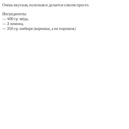
Очень вкусная, полезная и делается совсем просто.
Ингредиенты:
— 400 гр. мёда,
— 3 лимона,
— 250 гр. имбиря (корешки, а не порошок)