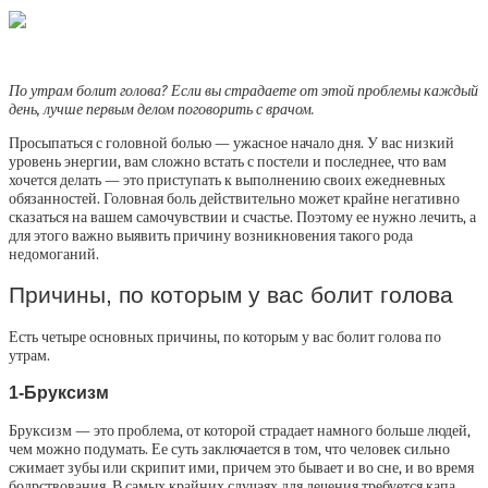
По утрам болит голова? Если вы страдаете от этой проблемы каждый
день, лучше первым делом поговорить с врачом.
Просыпаться с головной болью — ужасное начало дня. У вас низкий
уровень энергии, вам сложно встать с постели и последнее, что вам
хочется делать — это приступать к выполнению своих ежедневных
обязанностей. Головная боль действительно может крайне негативно
сказаться на вашем самочувствии и счастье. Поэтому ее нужно лечить, а
для этого важно выявить причину возникновения такого рода
недомоганий.
Причины, по которым у вас болит голова
Есть четыре основных причины, по которым у вас болит голова по
утрам.
1-Бруксизм
Бруксизм
— это проблема, от которой страдает намного больше людей,
чем можно подумать. Ее суть заключается в том, что человек сильно
сжимает зубы или скрипит ими, причем это бывает и во сне, и во время
бодрствования. В самых крайних случаях для лечения требуется капа,