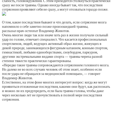
слабость, головокружения. С этим приходится столкнуться практически
сразу же после травмы. Однако иногда бывает так, что последствия
сотрясения проявляют себя не сразу, а могут отозваться гораздо позже.
О том, какие последствия бывают и что делать, если сотрясение мозга
напомнило о себе заметно позже произошедшей травмы,
рассказал врач-остеопат Владимир Животов.
Очень многие люди так или иначе хоть раз в жизни получали сильный
удар по голове, отмечает специалист. Что касается профессиональных
спортсменов, людей, ведущих активный образ жизни, живущих в
дикой природе, занимающихся фигурным катанием, конным спортом,
гимнастикой, любыми единоборствами, сноубордом, паркуром,
другими экстремальными видами спорта — травмы черепа разной
степени тяжести практически гарантированы.
«Нередко такие травмы сопровождаются сотрясением головного мозга.
Но далеко не во всех случаях человек об этом знает, особенно если
после удара не обращался за медицинской помощью», — говорит
Владимир Животов.
Естественно, на этом фоне многих интересует вопрос: когда же могут
проявиться отложенные последствия, какими они будут, как распознать
и можно ли их предупредить, если была травма головы, чтобы даже
через несколько лет не прочувствовать в полной мере последствия
сотрясения.