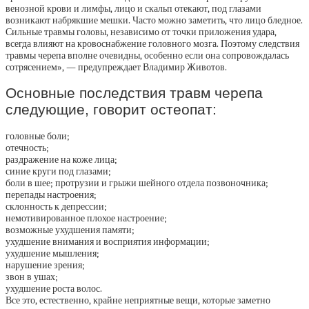
венозной крови и лимфы, лицо и скальп отекают, под глазами
возникают набрякшие мешки. Часто можно заметить, что лицо бледное.
Сильные травмы головы, независимо от точки приложения удара,
всегда влияют на кровоснабжение головного мозга. Поэтому следствия
травмы черепа вполне очевидны, особенно если она сопровождалась
сотрясением», — предупреждает Владимир Животов.
Основные последствия травм черепа
следующие, говорит остеопат:
головные боли;
отечность;
раздражение на коже лица;
синие круги под глазами;
боли в шее; протрузии и грыжи шейного отдела позвоночника;
перепады настроения;
склонность к депрессии;
немотивированное плохое настроение;
возможные ухудшения памяти;
ухудшение внимания и восприятия информации;
ухудшение мышления;
нарушение зрения;
звон в ушах;
ухудшение роста волос.
Все это, естественно, крайне неприятные вещи, которые заметно