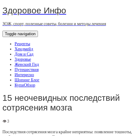
Здоровое Инфо
ЗОЖ, спорт, полезные советы, болезни и методы лечения
Toggle navigation
Рецепты
Хендмейд
Дом и Сад
Здоровье
Женский Гид
Путешествия
Интересно
Шопинг Блог
КупиОбзор
15 неочевидных последствий
сотрясения мозга
Последствия сотрясения мозга крайне неприятны: появление тошноты,