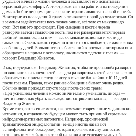
ухудшают качество жизни человека и заставляют его испытывать
серьезный дискомфорт. А это отражается и на работе, и на поведении
дома. «Любые деформации черепа не ограничиваются головой и шеей.
Некоторые из последствий травм развиваются порой десятилетиями. Со
временем задействуется весь позвоночник, всё тело от макушки до
стоп. Вот как это происходит. При смещении костей черепа
разворачивается затылочной кость, под нее разворачивается первый
шейный позвонок, а за ним — все остальные позвонки и кости до
самых стоп. Очень важно серьезно относиться к любым травмам головы,
особенно у детей. Большинство заболеваний взрослых, с которыми они
обращаются на прием к остеопату, начинаются с детских травм», —
говорит Владимир Животов.
Итак, подчеркивает Владимир Животов, чтобы не произошёл разворот
позвоночника и конечностей вслед за разворотом костей черепа, важно
обратиться на прием к специалисту в течение ближайших 10-14 дней
после травмы. Правда, такое раннее обращение бывает очень редко.
Обычно люди приходят спустя годы после своих травм.
«При успешном лечении можно значительно уменьшить, иногда —
почти полностью убрать все следствия сотрясения мозга», — говорит
Владимир Животов.
Кроме того, сотрясение мозга, как отмечают современные медицинские
источники, в отдаленном будущем может стать причиной серьезных
нейродегенеративных патологий. Например, хронической
травматической энцефалопатии (ее еще иногда называют
«энцефалопатией боксеров»), которая проявляется спутанностью
сознания, походкой, при которой одна нога не успевает за другой,