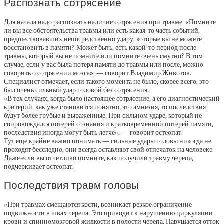
Распознать сотрясение
Для начала надо распознать наличие сотрясения при травме. «Помните
ли вы все обстоятельства травмы или есть какая-то часть событий,
предшествовавших непосредственно удару, которые вы не можете
восстановить в памяти? Может быть, есть какой-то период после
травмы, который вы не помните или помните очень смутно? В том
случае, если у вас была потеря памяти до травмы или после, можно
говорить о сотрясении мозга», — говорит Владимир Животов.
Специалист отмечает, если такого момента не было, скорее всего, это
был очень сильный удар головой без сотрясения.
«В тех случаях, когда было настоящее сотрясение, а его диагностический
критерий, как уже становится понятно, это амнезия, то последствия
будут более грубые и выраженные. При сильном ударе, который не
сопровождался потерей сознания и кратковременной потерей памяти,
последствия иногда могут быть легче», — говорит остеопат.
Тут еще крайне важно понимать — сильные удары головы никогда не
проходят бесследно, они всегда оставляют свой отпечаток на человеке.
Даже если вы отчетливо помните, как получили травму черепа,
подчеркивает остеопат.
Последствия травм головы
«При травмах смещаются кости, возникает резкое ограничение
подвижности в швах черепа. Это приводит к нарушению циркуляции
крови и спинномозговой жидкости в полости черепа. Нарушается отток