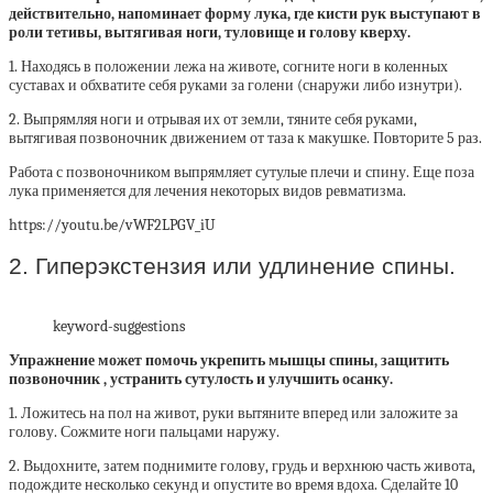
действительно, напоминает форму лука, где кисти рук выступают в
роли тетивы, вытягивая ноги, туловище и голову кверху.
1. Находясь в положении лежа на животе, согните ноги в коленных
суставах и обхватите себя руками за голени (снаружи либо изнутри).
2. Выпрямляя ноги и отрывая их от земли, тяните себя руками,
вытягивая позвоночник движением от таза к макушке. Повторите 5 раз.
Работа с позвоночником выпрямляет сутулые плечи и спину. Еще поза
лука применяется для лечения некоторых видов ревматизма.
https://youtu.be/vWF2LPGV_iU
2. Гиперэкстензия или удлинение спины.
keyword-suggestions
Упражнение может помочь укрепить мышцы спины, защитить
позвоночник , устранить сутулость и улучшить осанку.
1. Ложитесь на пол на живот, руки вытяните вперед или заложите за
голову. Сожмите ноги пальцами наружу.
2. Выдохните, затем поднимите голову, грудь и верхнюю часть живота,
подождите несколько секунд и опустите во время вдоха. Сделайте 10