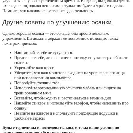
улучшить вашу осанку с течением времени. В идеале, вы должны делать
их ежедневно, однако неплохим результатом будет и 4 раза в неделю.
Помните, что ключом является последовательность.
Другие советы по улучшению осанки.
Однако хорошая осанка — это больше, чем просто несколько
упражнений. Вы должны держать ее постоянно с помощью таких
нехитрых приемов:
Напоминайте себе не сутулиться.
Представьте себе, что вас тянет к потолку струна с верхней части
головы.
Укрепляйте ваш пресс.
Убедитесь, что ваш монитор находится на уровне вашего лица
при использовании компьютера.
Попробуйте стоячий стол.
Используйте эргономичную офисную мебель или сидите на
тренировочном мяче.
Вставайте, чтобы ходить и растягиваться в течение дня.
Наклейте стикеры и используйте телефон, чтобы напомнить про
осанку.
Не спите на животе и используйте подходящие подушки и
удобные матрасы.
Будьте терпеливы и последовательны, и тогда ваши усилия по
исправлению осанки быстро окупятся.