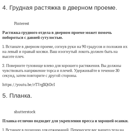
4. Грудная растяжка в дверном проеме.
Pinterest
Растяжка грудного отдела в дверном проеме может помочь
побороться с давней сутулостью.
1. Встаньте в дверном проеме, согнув руки на 90 градусов и положив их
на левый и правый косяки. Ваш изогнутый локоть должен быть на
высоте плеч.
2. Поверните туловище влево для хорошего растяжения. Вы должны
чувствовать напряжение торса и плечей. Удерживайте в течение 30
секунд, затем повторите с другой стороны.
https://youtu.be/rT7rgXQtDcI
5. Планка.
shutterstock
Планка отлично подходит для укрепления пресса и хорошей осанки.
1. Встаньте в позицию для отжиманий. Перенесите вес вашего тела на