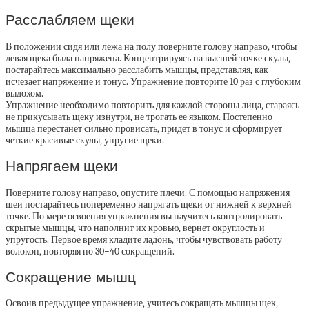
Расслабляем щеки
В положении сидя или лежа на полу поверните голову направо, чтобы
левая щека была напряжена. Концентрируясь на высшей точке скулы,
постарайтесь максимально расслабить мышцы, представляя, как
исчезает напряжение и тонус. Упражнение повторите 10 раз с глубоким
выдохом.
Упражнение необходимо повторить для каждой стороны лица, стараясь
не прикусывать щеку изнутри, не трогать ее языком. Постепенно
мышца перестанет сильно провисать, придет в тонус и сформирует
четкие красивые скулы, упругие щеки.
Напрягаем щеки
Поверните голову направо, опустите плечи. С помощью напряжения
шеи постарайтесь попеременно напрягать щеки от нижней к верхней
точке. По мере освоения упражнения вы научитесь контролировать
скрытые мышцы, что наполнит их кровью, вернет округлость и
упругость. Первое время кладите ладонь, чтобы чувствовать работу
волокон, повторяя по 30−40 сокращений.
Сокращение мышц
Освоив предыдущее упражнение, учитесь сокращать мышцы щек,