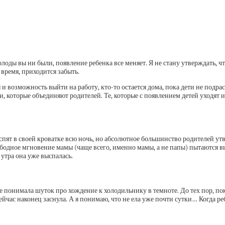
олоды вы ни были, появление ребенка все меняет. Я не стану утверждать, 
 время, приходится забыть.
 и возможность выйти на работу, кто-то остается дома, пока дети не подрас
и, которые объединяют родителей. Те, которые с появлением детей уходят и
пят в своей кроватке всю ночь, но абсолютное большинство родителей утв
ободное мгновение мамы (чаще всего, именно мамы, а не папы) пытаются вы
 утра она уже выспалась.
е понимала шуток про хождение к холодильнику в темноте. До тех пор, пока
ейчас наконец заснула. А я понимаю, что не ела уже почти сутки… Когда ре