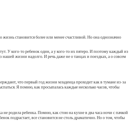
что жизнь становится более или менее счастливой. Но она однозначно
тут. У кого-то ребенок один, а у кого-то их пятеро. И поэтому каждый из
з нашей жизни надолго. И речь даже не о танцах и поездках, а о совсем
ерждают, что первый год жизни младенца проходит как в тумане из-за
спаться. Я помню, как просыпалась каждые несколько часов, чтобы
 не родила ребенка. Помню, как стою на кухне в два часа ночи с пачкой
бенок подрастает, все становится не столь драматично. Но о том, чтобы