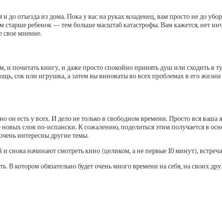
и до отъезда из дома. Пока у вас на руках младенец, вам просто не до убор
м старше ребенок — тем больше масштаб катастрофы. Вам кажется, нет нич
е свое мнение.
 и почитать книгу, и даже просто спокойно принять душ или сходить в туа
ощь, сок или игрушка, а затем вы виноваты во всех проблемах в его жизн
но он есть у всех. И дело не только в свободном времени. Просто вся ваша
 новых слов по-испански. К сожалению, поделиться этим получается в основ
 очень интересны другие темы.
и снова начинают смотреть кино (целиком, а не первые 10 минут), встречат
ть. В котором обязательно будет очень много времени на себя, на своих др