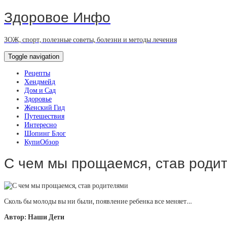
Здоровое Инфо
ЗОЖ, спорт, полезные советы, болезни и методы лечения
Toggle navigation
Рецепты
Хендмейд
Дом и Сад
Здоровье
Женский Гид
Путешествия
Интересно
Шопинг Блог
КупиОбзор
С чем мы прощаемся, став роди
Сколь бы молоды вы ни были, появление ребенка все меняет…
Автор: Наши Дети