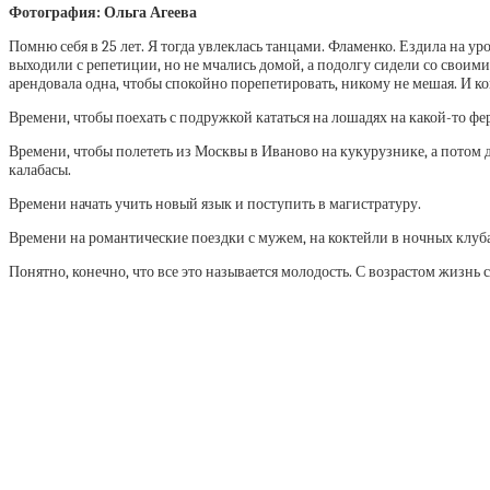
Фотография: Ольга Агеева
Помню себя в 25 лет. Я тогда увлеклась танцами. Фламенко. Ездила на уро
выходили с репетиции, но не мчались домой, а подолгу сидели со своими
арендовала одна, чтобы спокойно порепетировать, никому не мешая. И к
Времени, чтобы поехать с подружкой кататься на лошадях на какой-то фер
Времени, чтобы полететь из Москвы в Иваново на кукурузнике, а потом 
калабасы.
Времени начать учить новый язык и поступить в магистратуру.
Времени на романтические поездки с мужем, на коктейли в ночных клубах
Понятно, конечно, что все это называется молодость. С возрастом жизнь