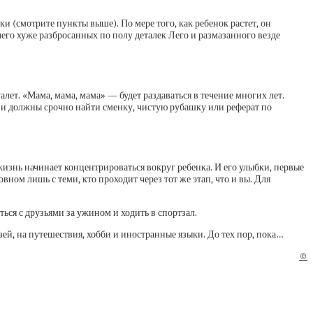
ки (смотрите пункты выше). По мере того, как ребенок растет, он
его хуже разбросанных по полу деталек Лего и размазанного везде
лет. «Мама, мама, мама» — будет раздаваться в течение многих лет.
и и должны срочно найти сменку, чистую рубашку или реферат по
 жизнь начинает концентрироваться вокруг ребенка. И его улыбки, первые
ном лишь с теми, кто проходит через тот же этап, что и вы. Для
ься с друзьями за ужином и ходить в спортзал.
узей, на путешествия, хобби и иностранные языки. До тех пор, пока…
©