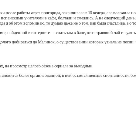
ки после работы через полгорода, заканчивала в 10 вечера, еле волочила н
 испанскими учителями в кафе, болтали и смеялись. А на следующий день я
огда я об этом вспоминаю, то думаю даже не о том, как была счастлива, 
ме, найденной в интернете — спать там в бане, пить травяной чай и гулять
долого добираться до Малинок, о существовании которых узнала из песни.
, на просмотр целого сезона сериала за выходные.
 становится более организованной, в ней остается меньше спонтанности, б