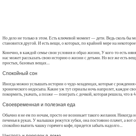
Но дело не только в этом. Есть ключевой момент — дети. Ведь сколь бы м
становится другой. И есть вещи, о которых, по крайней мере на некоторое
Конечно, в каждой семье свои условия и образ жизни, У кого-то есть няня
нас может рассказать свою историю о жизни с детьми. Но все же есть вещ
простых, базовых вещах…
Спокойный сон
Иногда можно услышать истории о чудо-младенцах, которые с рождения с
хронического недосыпа. Какие уж тут сериалы ночь напролет, каждое св
покормить, укачать, а позже — поиграть с дочкой, которая решила, что в 4
Своевременная и полезная еда
Обычно я не ем по ночам, просто не возникает такого желания. Никогда н
печенья в руках. У малышки режутся зубки, она постоянно плачет, а вот с
спокойно выпить чашку горячего кофе, придется забыть надолго…
Чистота и порядок в доме