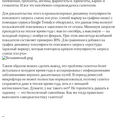
пневмонии, бронхиты, ангины, фарингиты и ларингиты, кариес и
стоматиты. И все это неизбежно сопровождалось галитозом.
Для доказательства этого я проанализировал динамику популярности
поискового запроса «запах изо рта» (синий маркер на графике ниже) с
помощью сервиса Google Trends и обнаружил, что данная тема волнует
пользователей поисковика в зависимости от сезона. Минимум запросов
приходится на теплое время года с мая по сентябрь, а максимум — на
холодный период с ноября по февраль. При этом амплитуда колебаний
показателя составляет примерно 30%. Для сравнения я добавил на
график динамику популярности поискового запроса «простуда»
(красный маркер), которая повторила кривую популярности запроса
«запах изо рта»:
Таким образом можно сделать вывод, что проблема галитоза более
актуальна в холодное время года и ассоциирована с инфекционными
заболеваниями верхних дыхательных путей. В период ремиссий
микрофлора не может полностью нормализоваться, поэтому галитоз
сохраняется даже в теплое время года, хоть и с меньшей
интенсивностью. Думаете, у вас такого нет? Не торопитесь дышать в
ладошку — это бесполезный самообман. Как же тогда правильно
выполнить самодиагностику галитоза?