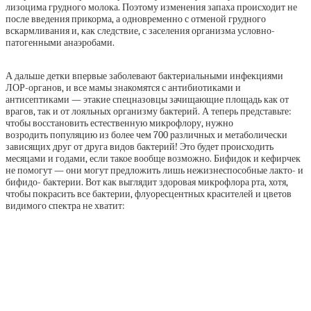
лизоцима грудного молока. Поэтому изменения запаха происходит не
после введения прикорма, а одновременно с отменой грудного
вскармливания и, как следствие, с заселения организма условно-
патогенными анаэробами.
А дальше детки впервые заболевают бактериальными инфекциями
ЛОР-органов, и все мамы знакомятся с антибиотиками и
антисептиками — этакие спецназовцы зачищающие площадь как от
врагов, так и от лояльных организму бактерий. А теперь представьте:
чтобы восстановить естественную микрофлору, нужно
возродить популяцию из более чем 700 различных и метаболически
зависящих друг от друга видов бактерий! Это будет происходить
месяцами и годами, если такое вообще возможно. Бифидок и кефирчек
не помогут — они могут предложить лишь нежизнеспособные лакто- и
бифидо- бактерии. Вот как выглядит здоровая микрофлора рта, хотя,
чтобы покрасить все бактерии, флуоресцентных красителей и цветов
видимого спектра не хватит: