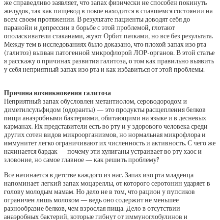
же справедливо заявляет, что запах физически не способен покинуть
желудок, так как пищевод в покое находится в спавшемся состоянии на
всем своем протяжении. В результате пациенты доводят себя до
паранойи и депрессии в борьбе с этой проблемой, глотают
ополаскиватели стаканами, жуют Орбит пачками, но все без результата.
Между тем в исследованиях было доказано, что плохой запах изо рта
(галитоз) вызван патогенной микрофлорой ЛОР-органов. В этой статье
я расскажу о причинах развития галитоза, о том как правильно выявить
у себя неприятный запах изо рта и как избавиться от этой проблемы.
Причина возникновения галитоза
Неприятный запах обусловлен метантиолом, сероводородом и
диметилсульфидом (одоранты) — это продукты расщепления белков
пищи анаэробными бактериями, обитающими на языке и в десневых
карманах. Их представители есть во рту и у здорового человека среди
других сотен видов микроорганизмов, но нормальная микрофлора и
иммунитет легко ограничивают их численность и активность. С чего же
начинается бардак — почему эти хулиганы устраивает во рту хаос и
зловоние, но самое главное — как решить проблему?
Все начинается в детстве каждого из нас. Запах изо рта младенца
напоминает легкий запах моцареллы, от которого серотонин ударяет в
голову молодым мамам. Но дело не в том, что рацион у пупсиков
ограничен лишь молоком — ведь оно содержит не меньшее
разнообразие белков, чем взрослая пища. Дело в отсутствии
анаэробных бактерий, которые гибнут от иммуноглобулинов и