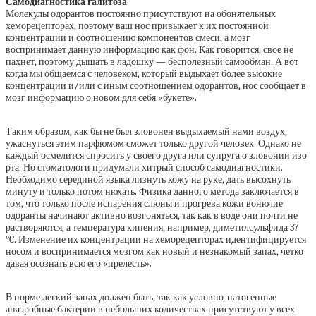
Самодиагностика галитоза
Молекулы одорантов постоянно присутствуют на обонятельных
хеморецепторах, поэтому ваш нос привыкает к их постоянной
концентрации и соотношению компонентов смеси, а мозг
воспринимает данную информацию как фон. Как говорится, свое не
пахнет, поэтому дышать в ладошку — бесполезный самообман. А вот
когда мы общаемся с человеком, который выдыхает более высокие
концентрации и/или с иным соотношением одорантов, нос сообщает в
мозг информацию о новом для себя «букете».
Таким образом, как бы не был зловонен выдыхаемый нами воздух,
ужаснуться этим парфюмом сможет только другой человек. Однако не
каждый осмелится спросить у своего друга или супруга о зловонии изо
рта. Но стоматологи придумали хитрый способ самодиагностики.
Необходимо серединой языка лизнуть кожу на руке, дать высохнуть
минуту и только потом нюхать. Физика данного метода заключается в
том, что только после испарения слюны и прогрева кожи вонючие
одоранты начинают активно возгоняться, так как в воде они почти не
растворяются, а температура кипения, например, диметилсульфида 37
°C. Изменение их концентрации на хеморецепторах идентифицируется
носом и воспринимается мозгом как новый и незнакомый запах, четко
давая осознать всю его «прелесть».
В норме легкий запах должен быть, так как условно-патогенные
анаэробные бактерии в небольших количествах присутствуют у всех