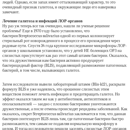
людей. Однако, если запах имеет отталкивающий характер, то это
очевидный признак галитоза, и окружающие люди его наверняка
замечают.
Лечение галитоза и инфекций ЛОР-органов
Ну раз уж теперь все так очевидно, нашли ли ученые решение
проблемы? Еще в 1970 году было установлено, что
бактерия Streptococcus salivarius одной из первых колонизирует
стерильный рот новорожденного в процессе его прохождения через
родовые пути. Спустя 34 года крупное исследование микрофлоры ЛОР-
органов у школьников установило, что у детей НЕ болеющих ОРЗ на
слизистых присутствует как раз этот самый штамм бактерии. Оказалось,
что эта дружественная нам бактерия активно продуцирует
бактерицидный фактор (BLIS), подавляющий размножение патогенных
бактерий, в том числе, вызывающих галитоз.
Затем исследователи вывели лабораторный штамм (Blis-k12), раскрыли
формулу BLIS и уже надеялись, что орошение слизистых этим
веществом поможет лечить инфекции и предотвращать галитоз. Но
эффект оказался таким же как у антибиотиков, антисептиков и
ополаскивателей — заодно с плохими бактериями уничтожаются
дружественные, а после отмены происходят рецидивы заболеваний. Как
оказалось, секрет Streptococcus salivarius заключается в том, что данная
бактерия синтезирует BLIS лишь там, где патогенные бактерии быстро
размножаются, тем самым не подавляя нормальную микрофлору в
целом. И тогда исследователи решили заселять слизистые ЛОР-органов