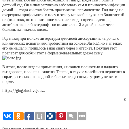
читателями. Все началось несколько лет назад, когда сын пошел в
детский сад. Он начал регулярно заболевать сам и приносить инфекции
домой — тогда я и стал болеть практически перманентно. Год назад на
очередном профосмотре в носу и зеве у меня обнаружился Золотистый
стафилококк, но прописанное лечение в виде спреев, леденцов,
антибиотиков и бактериофагов помогало на 3-5 дней, после чего
болезнь начиналась вновь.
Год назад при поиске литературы для своей диссертации, я прочел о
клинических испытаниях пробиотика на основе Blis k12, но в аптеках
его не нашел и пришлось заказывать через интернет. Покупал этот
препарат для себя и этот в форме жевательных драже сыну.
В итоге, после недели применения, я наконец полностью и надолго
выздоровел, прошел и галитоз. Теперь, в случае малейшего першения в
горле, рассасываю по одной таблетке перед сном, а утром уже все в
норме.
https://glagolas.livejou…
©
Вам также может быть интересно: