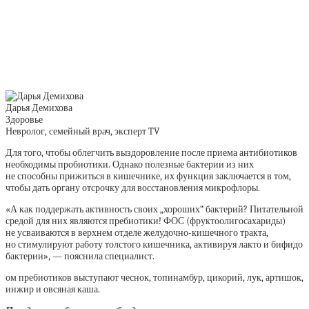
Дарья Демихова
Здоровье
Невролог, семейный врач, эксперт TV
Для того, чтобы облегчить выздоровление после приема антибиотиков
необходимы пробиотики. Однако полезные бактерии из них
не способны прижиться в кишечнике, их функция заключается в том,
чтобы дать органу отсрочку для восстановления микрофлоры.
«А как поддержать активность своих „хороших“ бактерий? Питательной
средой для них являются пребиотики! ФОС (фруктоолигосахариды)
не усваиваются в верхнем отделе желудочно-кишечного тракта,
но стимулируют работу толстого кишечника, активируя лакто и бифидо
бактерии», — пояснила специалист.
ом пребиотиков выступают чеснок, топинамбур, цикорий, лук, артишок,
инжир и овсяная каша.