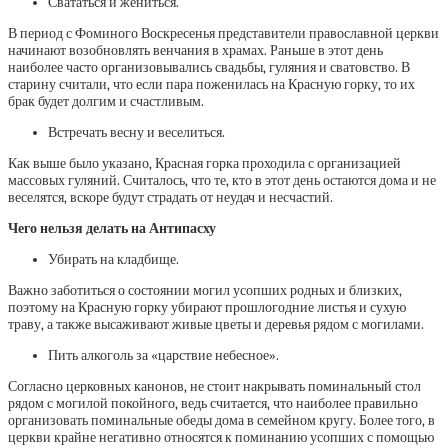
Свататься и жениться.
В период с Фоминого Воскресенья представители православной церкви
начинают возобновлять венчания в храмах. Раньше в этот день
наиболее часто организовывались свадьбы, гуляния и сватовство. В
старину считали, что если пара поженилась на Красную горку, то их
брак будет долгим и счастливым.
Встречать весну и веселиться.
Как выше было указано, Красная горка проходила с организацией
массовых гуляний. Считалось, что те, кто в этот день остаются дома и не
веселятся, вскоре будут страдать от неудач и несчастий.
Чего нельзя делать на Антипасху
Убирать на кладбище.
Важно заботиться о состоянии могил усопших родных и близких,
поэтому на Красную горку убирают прошлогодние листья и сухую
траву, а также высаживают живые цветы и деревья рядом с могилами.
Пить алкоголь за «царствие небесное».
Согласно церковных канонов, не стоит накрывать поминальный стол
рядом с могилой покойного, ведь считается, что наиболее правильно
организовать поминальные обеды дома в семейном кругу. Более того, в
церкви крайне негативно относятся к поминанию усопших с помощью