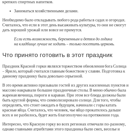
крепких спиртных напитков.
Заниматься хозяйственными делами.
Необходимо было откладывать любого рода работы в садах и огородах.
Считалось, что если в этот день высаживать культуры, то они не смогут
дать хороший урожай или вовсе не примутся.
Если есть возможность, беременным и детям до годика
на кладбище лучше не ходить – только посетить церковь.
Что принято готовить в этот праздник
Праздник Красной горки являлся торжеством обновления бога Солнца
– Ярило, который считался главным божеством у славян. Подготовка к
данному празднику была довольно серьезной.
В это время активно призывали гостей из других населенных пунктов и
массово накрывали большие праздничные столы. В меню обычно была
жареная яичница, пироги и караваи. При этом все блюда должны были
быть круглой формы, что символизировало солнце. Для того, чтобы
определять, что стоит ожидать в будущем, начинали с горы катать
красные яйца. Считалось, что человек, чье яйцо прокатилось дальше
всех и не разбилось, будет жить благополучно на протяжении года.
Интересно, что Красную горку во всех регионах отмечали по-разному,
однако главными атрибутами этого праздника были смех, веселье и