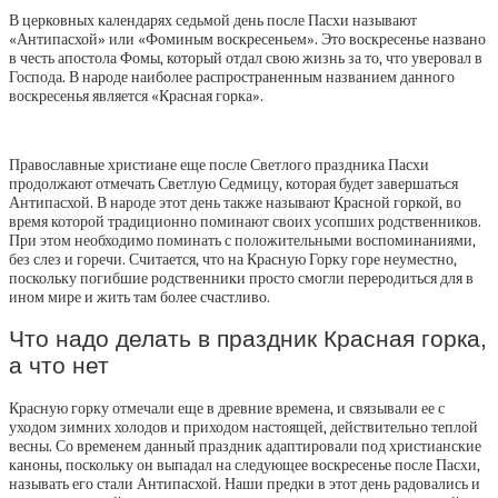
В церковных календарях седьмой день после Пасхи называют
«Антипасхой» или «Фоминым воскресеньем». Это воскресенье названо
в честь апостола Фомы, который отдал свою жизнь за то, что уверовал в
Господа. В народе наиболее распространенным названием данного
воскресенья является «Красная горка».
Православные христиане еще после Светлого праздника Пасхи
продолжают отмечать Светлую Седмицу, которая будет завершаться
Антипасхой. В народе этот день также называют Красной горкой, во
время которой традиционно поминают своих усопших родственников.
При этом необходимо поминать с положительными воспоминаниями,
без слез и горечи. Считается, что на Красную Горку горе неуместно,
поскольку погибшие родственники просто смогли переродиться для в
ином мире и жить там более счастливо.
Что надо делать в праздник Красная горка,
а что нет
Красную горку отмечали еще в древние времена, и связывали ее с
уходом зимних холодов и приходом настоящей, действительно теплой
весны. Со временем данный праздник адаптировали под христианские
каноны, поскольку он выпадал на следующее воскресенье после Пасхи,
называть его стали Антипасхой. Наши предки в этот день радовались и