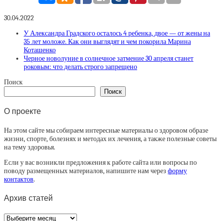
30.04.2022
У Александра Градского осталось 4 ребенка, двое — от жены на
35 лет моложе. Как они выглядят и чем покорила Марина
Коташенко
Черное новолуние в солнечное затмение 30 апреля станет
роковым: что делать строго запрещено
Поиск
Поиск
О проекте
На этом сайте мы собираем интересные материалы о здоровом образе
жизни, спорте, болезнях и методах их лечения, а также полезные советы
на тему здоровья.
Если у вас возникли предложения к работе сайта или вопросы по
поводу размещенных материалов, напишите нам через
форму
контактов
.
Архив статей
Архив