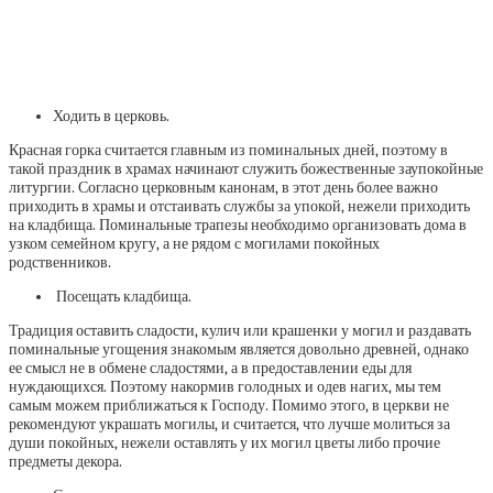
Ходить в церковь.
Красная горка считается главным из поминальных дней, поэтому в
такой праздник в храмах начинают служить божественные заупокойные
литургии. Согласно церковным канонам, в этот день более важно
приходить в храмы и отстаивать службы за упокой, нежели приходить
на кладбища. Поминальные трапезы необходимо организовать дома в
узком семейном кругу, а не рядом с могилами покойных
родственников.
Посещать кладбища.
Традиция оставить сладости, кулич или крашенки у могил и раздавать
поминальные угощения знакомым является довольно древней, однако
ее смысл не в обмене сладостями, а в предоставлении еды для
нуждающихся. Поэтому накормив голодных и одев нагих, мы тем
самым можем приближаться к Господу. Помимо этого, в церкви не
рекомендуют украшать могилы, и считается, что лучше молиться за
души покойных, нежели оставлять у их могил цветы либо прочие
предметы декора.