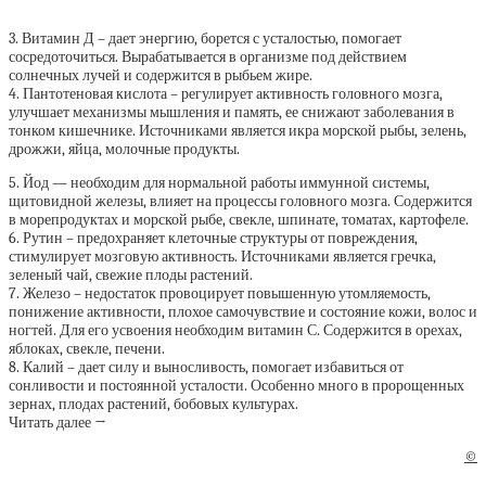
3. Витамин Д – дает энергию, борется с усталостью, помогает
сосредоточиться. Вырабатывается в организме под действием
солнечных лучей и содержится в рыбьем жире.
4. Пантотеновая кислота – регулирует активность головного мозга,
улучшает механизмы мышления и память, ее снижают заболевания в
тонком кишечнике. Источниками является икра морской рыбы, зелень,
дрожжи, яйца, молочные продукты.
5. Йод — необходим для нормальной работы иммунной системы,
щитовидной железы, влияет на процессы головного мозга. Содержится
в морепродуктах и морской рыбе, свекле, шпинате, томатах, картофеле.
6. Рутин – предохраняет клеточные структуры от повреждения,
стимулирует мозговую активность. Источниками является гречка,
зеленый чай, свежие плоды растений.
7. Железо – недостаток провоцирует повышенную утомляемость,
понижение активности, плохое самочувствие и состояние кожи, волос и
ногтей. Для его усвоения необходим витамин С. Содержится в орехах,
яблоках, свекле, печени.
8. Калий – дает силу и выносливость, помогает избавиться от
сонливости и постоянной усталости. Особенно много в пророщенных
зернах, плодах растений, бобовых культурах.
Читать далее →
©