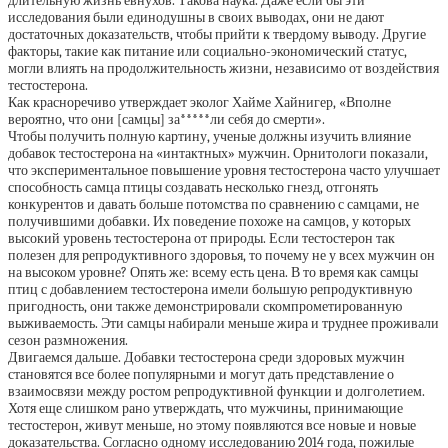
длительную жизнь евнухов. Такова наука. Даже если бы эти
исследования были единодушны в своих выводах, они не дают
достаточных доказательств, чтобы прийти к твердому выводу. Другие
факторы, такие как питание или социально-экономический статус,
могли влиять на продолжительность жизни, независимо от воздействия
тестостерона.
Как красноречиво утверждает эколог Хайме Хайнигер, «Вполне
вероятно, что они [самцы] за*****ли себя до смерти».
Чтобы получить полную картину, ученые должны изучить влияние
добавок тестостерона на «интактных» мужчин. Орнитологи показали,
что экспериментальное повышение уровня тестостерона часто улучшает
способность самца птицы создавать несколько гнезд, отгонять
конкурентов и давать больше потомства по сравнению с самцами, не
получившими добавки. Их поведение похоже на самцов, у которых
высокий уровень тестостерона от природы. Если тестостерон так
полезен для репродуктивного здоровья, то почему не у всех мужчин он
на высоком уровне? Опять же: всему есть цена. В то время как самцы
птиц с добавлением тестостерона имели большую репродуктивную
пригодность, они также демонстрировали скомпрометированную
выживаемость. Эти самцы набирали меньше жира и труднее проживали
сезон размножения.
Двигаемся дальше. Добавки тестостерона среди здоровых мужчин
становятся все более популярными и могут дать представление о
взаимосвязи между ростом репродуктивной функции и долголетием.
Хотя еще слишком рано утверждать, что мужчины, принимающие
тестостерон, живут меньше, но этому появляются все новые и новые
доказательства. Согласно одному исследованию 2014 года, пожилые