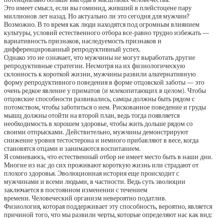
Это имеет смысл, если вы гоминид, живший в плейстоцене пару
миллионов лет назад. Но актуально ли это сегодня для мужчин?
Возможно. В то время как люди находятся под огромным влиянием
культуры, условий естественного отбора все-равно трудно избежать —
вариативность признаков, наследуемость признаков и
дифференцированный репродуктивный успех.
Однако это не означает, что мужчины не могут выработать другие
репродуктивные стратегии. Несмотря на их физиологическую
склонность к короткой жизни, мужчины развили альтернативную
форму репродуктивного поведения в форме отцовской заботы — это
очень редкое явление у приматов (и млекопитающих в целом). Чтобы
отцовские способности развивались, самцы должны быть рядом с
потомством, чтобы заботиться о нем. Рискованное поведение и груды
мышц должны отойти на второй план, ведь тогда появляется
необходимость в хорошем здоровье, чтобы жить дольше рядом со
своими отпрысками. Действительно, мужчины демонстрируют
снижение уровня тестостерона и немного прибавляют в весе, когда
становятся отцами и занимаются воспитанием.
Я сомневаюсь, что естественный отбор не имеет место быть в наши дни.
Многие из нас до сих проживают короткую жизнь или страдают от
плохого здоровья. Эволюционная история еще происходит с
мужчинами и всеми людьми, в частности. Ведь суть эволюции
заключается в постоянном изменении с течением
времени. Человеческий организм невероятно податлив.
Физиология, которая поддерживает эту способность, вероятно, является
причиной того, что мы развили черты, которые определяют нас как вид: