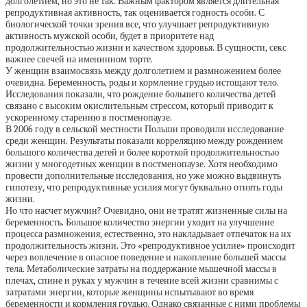
долголетием, но это не так. Важным фактором является длительная
репродуктивная активность, так оценивается годность особи. С
биологической точки зрения все, что улучшает репродуктивную
активность мужской особи, будет в приоритете над
продолжительностью жизни и качеством здоровья. В сущности, секс
важнее свечей на именинном торте.
У женщин взаимосвязь между долголетием и размножением более
очевидна. Беременность, роды и кормление грудью истощают тело.
Исследования показали, что рождение большего количества детей
связано с высоким окислительным стрессом, который приводит к
ускоренному старению в постменопаузе.
В 2006 году в сельской местности Польши проводили исследование
среди женщин. Результаты показали корреляцию между рождением
большого количества детей и более короткой продолжительностью
жизни у многодетных женщин в постменопаузе. Хотя необходимо
провести дополнительные исследования, но уже можно выдвинуть
гипотезу, что репродуктивные усилия могут буквально отнять годы
жизни.
Но что насчет мужчин? Очевидно, они не тратят жизненные силы на
беременность. Большое количество энергии уходит на улучшение
процесса размножения, естественно, это накладывает отпечаток на их
продолжительность жизни. Это «репродуктивное усилие» происходит
через вовлечение в опасное поведение и накопление большей массы
тела. Метаболические затраты на поддержание мышечной массы в
плечах, спине и руках у мужчин в течение всей жизни сравнимы с
затратами энергии, которые женщины испытывают во время
беременности и кормления грудью. Однако связанные с ними проблемы