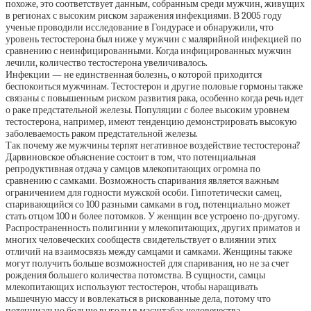
похоже, это соответствует данным, собранным среди мужчин, живущих
в регионах с высоким риском заражения инфекциями. В 2005 году
ученые проводили исследование в Гондурасе и обнаружили, что
уровень тестостерона был ниже у мужчин с малярийной инфекцией по
сравнению с неинфицированными. Когда инфицированных мужчин
лечили, количество тестостерона увеличивалось.
Инфекции — не единственная болезнь, о которой приходится
беспокоиться мужчинам. Тестостерон и другие половые гормоны также
связаны с повышенным риском развития рака, особенно когда речь идет
о раке предстательной железы. Популяции с более высоким уровнем
тестостерона, например, имеют тенденцию демонстрировать высокую
заболеваемость раком предстательной железы.
Так почему же мужчины терпят негативное воздействие тестостерона?
Дарвиновское объяснение состоит в том, что потенциальная
репродуктивная отдача у самцов млекопитающих огромна по
сравнению с самками. Возможность спаривания является важным
ограничением для годности мужской особи. Гипотетически самец,
спаривающийся со 100 разными самками в год, потенциально может
стать отцом 100 и более потомков. У женщин все устроено по-другому.
Распространенность полигинии у млекопитающих, других приматов и
многих человеческих сообществ свидетельствует о влиянии этих
отличий на взаимосвязь между самцами и самками. Женщины также
могут получить больше возможностей для спаривания, но не за счет
рождения большего количества потомства. В сущности, самцы
млекопитающих используют тестостерон, чтобы наращивать
мышечную массу и вовлекаться в рискованные дела, потому что
потенциально больше выгоды в масштабах человечества.