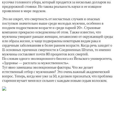
кусочке головного убора, который продается за несколько долларов на
придорожной стоянке. Но такова реальность науки и ее изящное
проявление в мире людском.
Это не секрет, что смертность от несчастных случаев и опасных
поступков значительно выше среди молодых мужчин, особенно в
позднем подростковом возрасте и среди парней 20+. Страховые
компании прекрасно осведомлены об этом. Также известно, что
мужчины умирают раньше женщин, независимо от окружающей среды
или образа жизни, и чаще подвержены некоторым видам рака и
сердечным заболеваниям в более раннем возрасте. Когда речь заходит о
15 основных причинах смертности в Соединенных Штатах, то именно
мужчины составляют почти 80 процентов всех смертей.
По словам одного эволюционного биолога из Йельского университета,
«Здоровье — расплата за мужественность».
Тут явно замешаны эволюционные факторы. Что же делает
естественный отбор с мужчинами? Это очень важный академический
вопрос. Теперь, когда мне уже за 50, я должен признаться, что проблема
старения мучает меня все сильнее с каждым новым седым волоском.