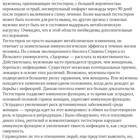
мужчины, принимающие тестостерон, с большей вероятностью
переживали острый, несмертельный инфаркт миокарда через 90 дней
после первого включения в схему лечение. Более высокий тестостерон
может быть полезен для роста мышц, но другие органы у пожилых
мужчин могут быть не в состоянии выдержать метаболическую
нагрузку. Очевидно, что в этой области необходимы дополнительные
исследования.
Тестостерон не просто вызывает метаболические изменения, он
отвечает за значительные иммунологические эффекты в течение жизни
человека. По словам эволюционного биолога Стивена Стернса из
Йельского университета, «Здоровье — расплата за мужественность».
Действительно, мужчинам часто приходится труднее, чем женщинам,
бороться с инфекциями. Существует несколько потенциальных причин,
лежащих в основе этих различий. Возможно, мужчины просто
подвергаются большему риску заражения, чем женщины. Или мужчины
находятся в химически невыгодном положении, когда дело доходит до
борьбы с инфекцией. Данная гипотеза имеет все больше доказательств.
Тестостерон подавляет иммунную функцию, в то время как эстрадиол,
основной половой гормон женщин, укрепляет иммунную функцию.
(Эстрадиол увеличивает риск аутоиммунных заболеваний среди
женщин — природа идет на этот компромисс в обмен на благотворную
роль эстрадиола в репродукции.) Было обнаружено, что в популяциях
диких птиц, рептилий и млекопитающих тестостерон нарушает
иммунную функцию и увеличивает тяжесть инфекции и, как следствие,
смертность.
Справедливо ли это в отношении людей, еще предстоит выяснить, но,