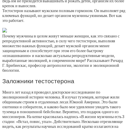
Ведь им не приходится вынашивать и рожать детей, организм их более
крепок и вынослив.
Тестостерон называют мужским половым гормоном. Он выполняет ряд
ключевых функций, но делает организм мужчины уязвимым. Вот как
это работает.
Почему мужчины в целом живут меньше женщин, как это связано с
репродуктивной активностью, в силу чего тестостерон, выполняя
множество важных функций, делает мужской организм менее
защищенным и способствует при этом его более быстрому
«изнашиванию» и насколько актуальны репродуктивные модели,
выработанные эволюцией, в современном мире? Рассказывает Ричард
Г. Брибиескас, профессор антропологии, экологии и эволюционной
биологии.
Заложники тестостерона
Много лет назад я проводил докторское исследование по
эволюционной истории человека. Я изучал туземцев, которые жили
общинным строем в отдаленных лесах Южной Америки. Это были
охотники и собиратели, и каково было мое удивление увидеть такого
туземца в поношенной бейсболке. Вероятно, это подарок одного из
миссионеров. На кепке красовалась надпись «В жизни мужчины есть 3
стадии: «Встал, повис, упал». Действительно. Несколько отрезвляюще
видеть, как результаты научных исследований кратко излагаются на