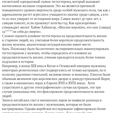
гигантский одноразовый скачок тестостерона, который вызывает
интенсивное желание спаривания. Это же является причиной
повышенного уровня смертность среди особей мужского пола, так как с
адреналином растет агрессия и учащаются схватки среди самцов, а кто-
то из них умирает от истощения жира. Самки живут до трех лет, а
самцам повезет, если проживут хотя бы год. Как красноречиво
утверждает эколог Хайме Хайнигер, «Вполне вероятно, что они [самцы]
за*****ли себя до смерти».
Сложно оценить влияние тестостерона на продолжительность жизни
и старение людей, но, учитывая более короткую продолжительность
жизни мужчин, аналогичная ситуация вполне имеет место
быть. Поскольку было бы неэтично экспериментально манипулировать
тестостероном у мужчин, чтобы определить его влияние на
продолжительность жизни, ученым приходится искать более тонкие
подсказки в истории.
Например, в конце XIX века в Китае и Османской империи мужчины
некоторых религиозных сект подвергались не только кастрации, но и
полному удалению гениталий, включая пенис и мошонку. Евнухи были
обычным явлением при королевских дворах в доиндустриальной Корее,
а также в юношеских хорах в Европе XVII и XVIII веках. Хотя
существуют и другие этнографические случаи кастрации, эти три
случая уникальны тем, что фиксировали продолжительность жизни
людей.
Записи китайских сект и юношеских хоров не выявили разницы в
продолжительности жизни с мужчинами, которые не были
кастрированы. Однако корейское исследование зафиксировало более