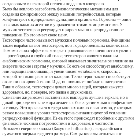
со здоровьем в некоторой степени поддаются контролю.
Было бы неплохо разработать физиологические механизмы для
создания компромиссов между нашими потребностями, которые
конфликтуют с природными функциями организма. Гормоны — один
из самых важных агентов в управлении этими компромиссами. У
мужчин тестостерон регулирует прирост мышц и репродуктивное
поведение. Но это имеет свою цену.
Тестостерон часто называют мужским половым гормоном. Женщины
также вырабатывают тестостерон, но в гораздо меньших количествах.
Помимо своих эффектов, которые проявляются во внешности мужчин
— рост бороды и глубокий голос, тестостерон является важным
анаболическим гормоном, который оказывает значительное влияние на
энергетические затраты у мужчин. То есть он способствует анаболизму,
или наращиванию мышц, и увеличивает метаболизм, скорость, с
которой эта мышца сжигает калории. Тестостерон также способствует
сжиганию жировой ткани. И да, он повышает либидо и настроение.
Таким образом, тестостерон делает много вещей, которые кажутся
здоровыми, но, поверьте, это палка о двух концах.
Сжигание жира может заставить вас выглядеть лучше в зеркале, но в
дикой природе меньше жира делает вас более уязвимыми к инфекциям
и голоду. Это проявляется среди многих живых организмов, у которых
резкое повышение уровня тестостерона сигнализирует об усилении
репродуктивной функции. Из-за этого происходят проблемы с другими
физиологическими потребностями и здоровьем, в частности.
Возьмем северного кволла (Dasyurus hallucatus), австралийского
сумчатого зверька среднего размера. Самцы-кволлы испытывают