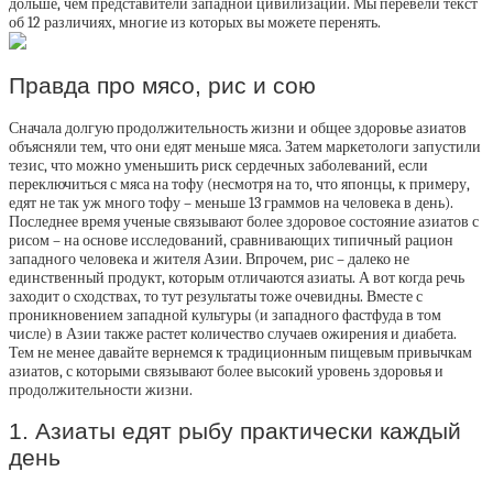
дольше, чем представители западной цивилизации. Мы перевели текст
об 12 различиях, многие из которых вы можете перенять.
Правда про мясо, рис и сою
Сначала долгую продолжительность жизни и общее здоровье азиатов
объясняли тем, что они едят меньше мяса. Затем маркетологи запустили
тезис, что можно уменьшить риск сердечных заболеваний, если
переключиться с мяса на тофу (несмотря на то, что японцы, к примеру,
едят не так уж много тофу – меньше 13 граммов на человека в день).
Последнее время ученые связывают более здоровое состояние азиатов с
рисом – на основе исследований, сравнивающих типичный рацион
западного человека и жителя Азии. Впрочем, рис – далеко не
единственный продукт, которым отличаются азиаты. А вот когда речь
заходит о сходствах, то тут результаты тоже очевидны. Вместе с
проникновением западной культуры (и западного фастфуда в том
числе) в Азии также растет количество случаев ожирения и диабета.
Тем не менее давайте вернемся к традиционным пищевым привычкам
азиатов, с которыми связывают более высокий уровень здоровья и
продолжительности жизни.
1. Азиаты едят рыбу практически каждый
день