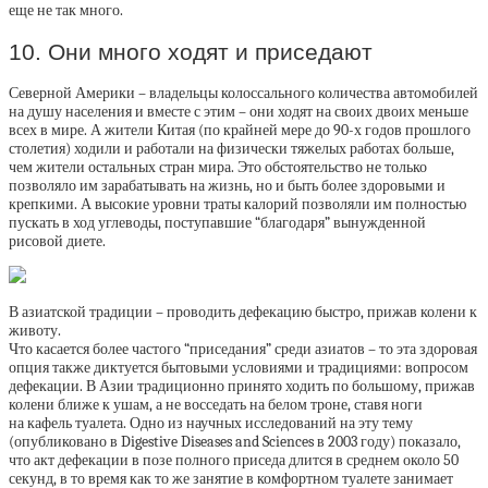
еще не так много.
10. Они много ходят и приседают
Северной Америки – владельцы колоссального количества автомобилей
на душу населения и вместе с этим – они ходят на своих двоих меньше
всех в мире. А жители Китая (по крайней мере до 90-х годов прошлого
столетия) ходили и работали на физически тяжелых работах больше,
чем жители остальных стран мира. Это обстоятельство не только
позволяло им зарабатывать на жизнь, но и быть более здоровыми и
крепкими. А высокие уровни траты калорий позволяли им полностью
пускать в ход углеводы, поступавшие “благодаря” вынужденной
рисовой диете.
В азиатской традиции – проводить дефекацию быстро, прижав колени к
животу.
Что касается более частого “приседания” среди азиатов – то эта здоровая
опция также диктуется бытовыми условиями и традициями: вопросом
дефекации. В Азии традиционно принято ходить по большому, прижав
колени ближе к ушам, а не восседать на белом троне, ставя ноги
на кафель туалета. Одно из научных исследований на эту тему
(опубликовано в Digestive Diseases and Sciences в 2003 году) показало,
что акт дефекации в позе полного приседа длится в среднем около 50
секунд, в то время как то же занятие в комфортном туалете занимает