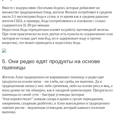
Вместе с водорослями (богатыми йодом), которые добавляют во
множество традиционных блюд, жители Японии потребляют в среднем
около 3-5 миллиграма йода в сутки, в то время как в среднем рационе
жителя США, к примеру, йода (потребляемого в основном с солью)
содержится в 15-20 раз меньше.
Недостаток йода отрицательно влияет на работу щитовидной железы.
При этом практически во всех диетах есть пункты по ограничению соли
(которая не только дает нам йод, но и задерживает воду и прочие
вещества), что может приводить к недостатку йода.
5. Они редко едят продукты на основе
пшеницы
Жители Азии традиционно не выращивают пшеницу и редко едят
продукты на основе муки – ни хлеба, ни сдобы, ни выпечки. Да и
традиционная лапша у них либо гречневая, либо на основе риса и яиц, а
мука далеко не так обширно, как в западной цивилизации. Продукты из
пшеницы по своей сути – быстрые углеводы (которые
“благоприятствуют” скачкам сахара в крови и грозят перееданием,
ожирением, сахарным диабетом), в Азии вынужденно и традиционно
заменят рисом – медленным углеводом, который намного полезнее
выпечки.