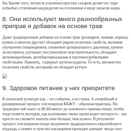
бы. Кроме того, легкость усвоения простых сахаров делает их (при
избытке) отличным кандидатом на отложение в виде запасов жира.
8. Они используют много разнообразных
приправ и добавок на основе трав
Даже традиционные добавки на основе трав (розмарин, тимьян, корица,
кумин и многие другие) обладают рядом полезных свойств, включая
улучшение пищеварения, снижение артериального давления, уровня
холестерина, улучшает инсулиновую чувствительность, обладают
антимикробным, антибактериальным и противогрибковыми
свойствами. Наконец, содержат антиоксиданты. То есть, множество
полезных свойств, которыми не обладает кетчуп.
9. Здоровое питание у них приоритете
В азиатской культуре еда – это событие, а не гонка. А спокойный и
размеренный процесс поглощения КБЖУ – обычная практика. По
традиции чай пьют за 30-60 минут до основного приема пищи, чтобы
подготовить желудок, еда палочками также происходит неспроста – вы
просто не сможете хватать ими больше, чем нужно. В результате
процесс поглощения пищи медленнее традиционного европейского
подхода, а значит и чувство насыщения приходит раньше: когда съел