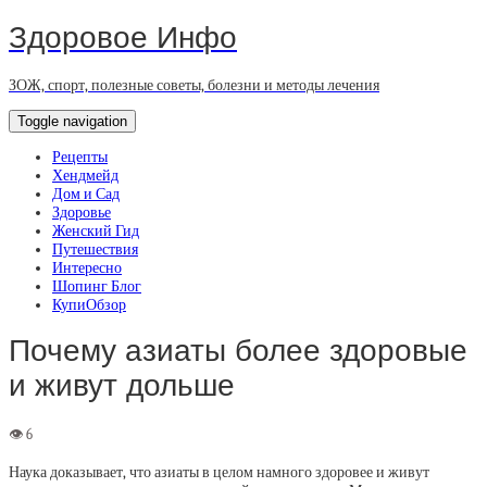
Здоровое Инфо
ЗОЖ, спорт, полезные советы, болезни и методы лечения
Toggle navigation
Рецепты
Хендмейд
Дом и Сад
Здоровье
Женский Гид
Путешествия
Интересно
Шопинг Блог
КупиОбзор
Почему азиаты более здоровые
и живут дольше
Наука доказывает, что азиаты в целом намного здоровее и живут