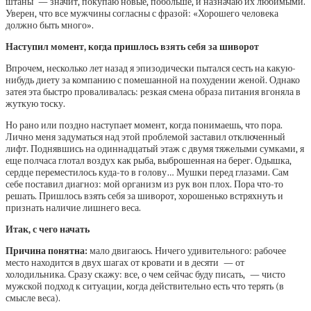
штаны — значит, покупаю новые, побольше, и назначаю их любимыми.
Уверен, что все мужчины согласны с фразой: «Хорошего человека
должно быть много».
Наступил момент,
когда пришлось взять себя за шиворот
Впрочем, несколько лет назад я эпизодически пытался сесть на какую-
нибудь диету за компанию с помешанной на похудении женой. Однако
затея эта быстро проваливалась: резкая смена образа питания вгоняла в
жуткую тоску.
Но рано или поздно наступает момент, когда понимаешь, что пора.
Лично меня задуматься над этой проблемой заставил отключенный
лифт. Поднявшись на одиннадцатый этаж с двумя тяжелыми сумками, я
еще полчаса глотал воздух как рыба, выброшенная на берег. Одышка,
сердце переместилось куда-то в голову… Мушки перед глазами. Сам
себе поставил диагноз: мой организм из рук вон плох. Пора что-то
решать. Пришлось взять себя за шиворот, хорошенько встряхнуть и
признать наличие лишнего веса.
Итак,
с чего начать
Причина понятна:
мало двигаюсь. Ничего удивительного: рабочее
место находится в двух шагах от кровати и в десяти — от
холодильника. Сразу скажу: все, о чем сейчас буду писать, — чисто
мужской подход к ситуации, когда действительно есть что терять (в
смысле веса).