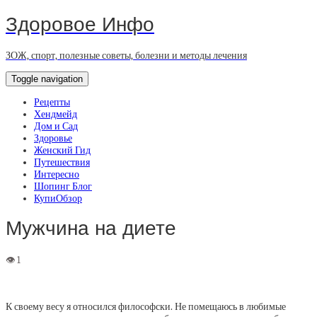
Здоровое Инфо
ЗОЖ, спорт, полезные советы, болезни и методы лечения
Toggle navigation
Рецепты
Хендмейд
Дом и Сад
Здоровье
Женский Гид
Путешествия
Интересно
Шопинг Блог
КупиОбзор
Мужчина на диете
К своему весу я относился философски. Не помещаюсь в любимые