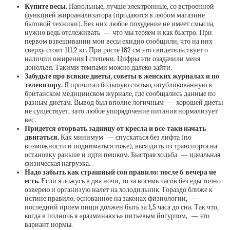
Купите весы.
Напольные, лучше электронные, со встроенной
функцией жироанализатора (продаются в любом магазине
бытовой техники). Без них любое похудение не имеет смысла,
нужно ведь отслеживать — что мы теряем и как быстро. При
первом взвешивании мои весы ехидно сообщили, что на них
сверху стоит 111,2 кг. При росте 182 см это свидетельствует о
наличии ожирения
I
степени. Цифры эти озадачили меня
донельзя. Такими темпами можно далеко зайти.
Забудьте про всякие диеты, советы в женских журналах и по
телевизору.
Я прочитал большую статью, опубликованную в
британском медицинском журнале, где сообщались данные по
разным диетам. Вывод был вполне логичным — хорошей диеты
не существует, зато любое упорядочение питания нормализует
вес.
Придется оторвать задницу от кресла и все-таки начать
двигаться.
Как минимум — спускаться без лифта (по
возможности и подниматься тоже), выходить из транспорта на
остановку раньше и идти пешком. Быстрая ходьба — идеальная
физическая нагрузка.
Надо забыть как страшный сон правило: после 6 вечера не
есть.
Если я ложусь в два ночи, то за восемь часов без еды точно
озверею и организую налет на холодильник. Гораздо ближе к
истине правило, основанное на законах физиологии, —
последний прием пищи должен быть за 1,5 часа до сна. Так что,
когда в полночь я «разминаюсь» питьевым йогуртом, — это
вариант нормы.