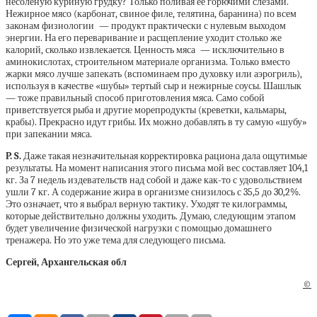
несоленую куриную грудку? Только поливая ее горючими слезами.
Нежирное мясо (карбонат, свиное филе, телятина, баранина) по всем
законам физиологии — продукт практически с нулевым выходом
энергии. На его переваривание и расщепление уходит столько же
калорий, сколько извлекается. Ценность мяса — исключительно в
аминокислотах, строительном материале организма. Только вместо
жарки мясо лучше запекать (вспоминаем про духовку или аэрогриль),
используя в качестве «шубы» тертый сыр и нежирные соусы. Шашлык
— тоже правильный способ приготовления мяса. Само собой
приветствуется рыба и другие морепродукты (креветки, кальмары,
крабы). Прекрасно идут грибы. Их можно добавлять в ту самую «шубу»
при запекании мяса.
P. S.
Даже такая незначительная корректировка рациона дала ощутимые
результаты. На момент написания этого письма мой вес составляет 104,1
кг. За 7 недель издевательств над собой и даже как-то с удовольствием
ушли 7 кг. А содержание жира в организме снизилось с 35,5 до 30,2%.
Это означает, что я выбрал верную тактику. Уходят те килограммы,
которые действительно должны уходить. Думаю, следующим этапом
будет увеличение физической нагрузки с помощью домашнего
тренажера. Но это уже тема для следующего письма.
Сергей,
Архангельская обл
©