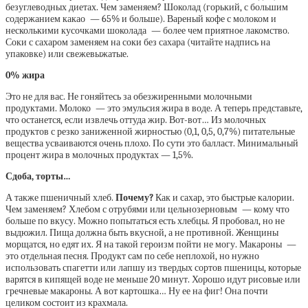
безуглеводных диетах. Чем заменяем? Шоколад (горький, с большим
содержанием какао — 65% и больше). Вареный кофе с молоком и
несколькими кусочками шоколада — более чем приятное лакомство.
Соки с сахаром заменяем на соки без сахара (читайте надпись на
упаковке) или свежевыжатые.
0% жира
Это не для вас. Не гоняйтесь за обезжиренными молочными
продуктами. Молоко — это эмульсия жира в воде. А теперь представьте,
что останется, если извлечь оттуда жир. Вот-вот… Из молочных
продуктов с резко заниженной жирностью (0,1, 0,5, 0,7%) питательные
вещества усваиваются очень плохо. По сути это балласт. Минимальный
процент жира в молочных продуктах — 1,5%.
Сдоба, торты…
А также пшеничный хлеб.
Почему?
Как и сахар, это быстрые калории.
Чем заменяем? Хлебом с отрубями или цельнозерновым — кому что
больше по вкусу. Можно попытаться есть хлебцы. Я пробовал, но не
выдюжил. Пища должна быть вкусной, а не противной. Женщины
морщатся, но едят их. Я на такой героизм пойти не могу. Макароны —
это отдельная песня. Продукт сам по себе неплохой, но нужно
использовать спагетти или лапшу из твердых сортов пшеницы, которые
варятся в кипящей воде не меньше 20 минут. Хорошо идут рисовые или
гречневые макароны. А вот картошка… Ну ее на фиг! Она почти
целиком состоит из крахмала.