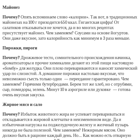
Майонез
Почему?
Опять вспоминаем слово «калории». Так вот, в традиционных
майонезах на 100 г приходится 650 ккал. Гигантская цифра! От
салатиков отказываться не хочется, да и во многих рецептах
присутствует майонез. Чем заменяем? Соусами на основе йогуртов.
Они даже вкуснее, зато калорийность как минимум в 3 раза меньше.
Пирожки, пироги
Почему?
Дрожжевое тесто, сомнительного происхождения начинка,
ароматизаторы и прочие химикалии делают из этой пищи настоящую
«бомбу» для желудка. Они плохо перевариваются и наносят химический
удар по слизистой. А домашние пирожки настолько вкусные, что
невозможно съесть только один — переедание гарантировано. Чем
заменяем? Горячими бутербродами. Берем тот же хлеб, но с отрубями,
сыр, помидоры, зелень. Минут 10 в аэрогриле или духовке — готова
очень вкусная закуска.
Жирное мясо
и сало
Почему?
Избыток животного жира не успевает перевариваться и
откладывается в жировой клетчатке в неизмененном виде. Да и
избыточная нагрузка на поджелудочную железу и желчный пузырь
никогда не была полезной. Чем заменяем? Нежирным мясом. Оно
должно быть в рационе каждый день. Но… Как можно есть отварную