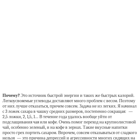
Почему?
Это источник быстрой энергии и таких же быстрых калорий.
Легкоусвояемые углеводы доставляют много проблем с весом. Поэтому
от них лучше отказаться, причем совсем. Задача не из легких. Я начинал
с 3 ложек сахара в чашку средних размеров, постепенно сокращая: —
2,5 ложки, 2, 1,5, 1… В течение года удалось вообще уйти от
подслащивания чая или кофе. Очень помог переход на крупнолистовой
чай, особенно зеленый, и на кофе в зернах. Такие вкусные напитки
просто грех портить сахаром. Впрочем, совсем отказываться от сладкого
нельзя — это причина депрессий и агрессивности многих сидящих на