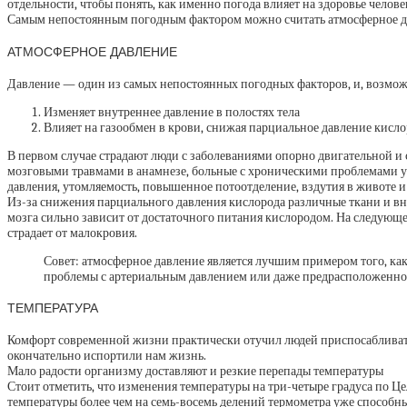
отдельности, чтобы понять, как именно погода влияет на здоровье чело
Самым непостоянным погодным фактором можно считать атмосферное д
АТМОСФЕРНОЕ ДАВЛЕНИЕ
Давление — один из самых непостоянных погодных факторов, и, возмож
Изменяет внутреннее давление в полостях тела
Влияет на газообмен в крови, снижая парциальное давление кисл
В первом случае страдают люди с заболеваниями опорно двигательной и 
мозговыми травмами в анамнезе, больные с хроническими проблемами ух
давления, утомляемость, повышенное потоотделение, вздутия в животе 
Из-за снижения парциального давления кислорода различные ткани и вну
мозга сильно зависит от достаточного питания кислородом. На следующей
страдает от малокровия.
Совет: атмосферное давление является лучшим примером того, как
проблемы с артериальным давлением или даже предрасположенност
ТЕМПЕРАТУРА
Комфорт современной жизни практически отучил людей приспосабливать
окончательно испортили нам жизнь.
Мало радости организму доставляют и резкие перепады температуры
Стоит отметить, что изменения температуры на три-четыре градуса по 
температуры более чем на семь-восемь делений термометра уже способны