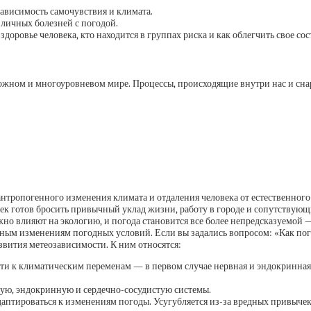
зависимость самочувствия и климата.
зличных болезней с погодой.
а здоровье человека, кто находится в группах риска и как облегчить свое
ном и многоуровневом мире. Процессы, происходящие внутри нас и снару
 антропогенного изменения климата и отдаления человека от естественно
 готов бросить привычный уклад жизни, работу в городе и сопутствующие
ежно влияют на экологию, и погода становится все более непредсказуемой
ным изменениям погодных условий. Если вы задались вопросом: «Как пого
вития метеозависимости. К ним относятся:
сти к климатическим переменам — в первом случае нервная и эндокринная 
ую, эндокринную и сердечно-сосудистую системы.
птироваться к изменениям погоды. Усугубляется из-за вредных привычек