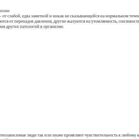
жизни
т слабой, едва заметной и никак не сказывающейся на нормальном течени
тся от перепадов давления, другие жалуются на утомляемость, сонливость
чия других патологий в организме.
етеозависимые люди так или иначе проявляют чувствительность к любому