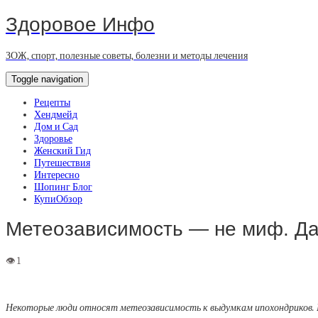
Здоровое Инфо
ЗОЖ, спорт, полезные советы, болезни и методы лечения
Toggle navigation
Рецепты
Хендмейд
Дом и Сад
Здоровье
Женский Гид
Путешествия
Интересно
Шопинг Блог
КупиОбзор
Метеозависимость — не миф. Дав
Некоторые люди относят метеозависимость к выдумкам ипохондриков. На