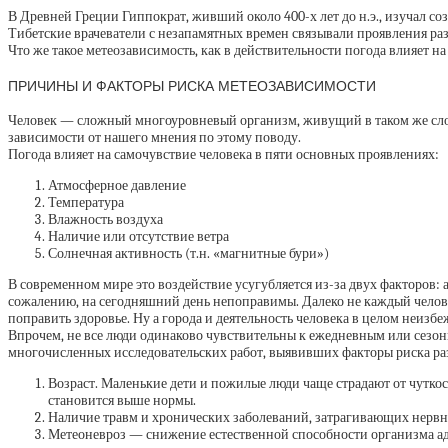
В Древней Греции Гиппократ, живший около 400-х лет до н.э., изучал со
Тибетские врачеватели с незапамятных времен связывали проявления ра
Что же такое метеозависимость, как в действительности погода влияет н
ПРИЧИНЫ И ФАКТОРЫ РИСКА МЕТЕОЗАВИСИМОСТИ
Человек — сложный многоуровневый организм, живущий в таком же слож
зависимости от нашего мнения по этому поводу.
Погода влияет на самочувствие человека в пяти основных проявлениях:
Атмосферное давление
Температура
Влажность воздуха
Наличие или отсутствие ветра
Солнечная активность (т.н. «магнитные бури»)
В современном мире это воздействие усугубляется из-за двух факторов:
сожалению, на сегодняшний день непоправимы. Далеко не каждый человек
поправить здоровье. Ну а города и деятельность человека в целом неизб
Впрочем, не все люди одинаково чувствительны к ежедневным или сезон
многочисленных исследовательских работ, выявивших факторы риска раз
Возраст. Маленькие дети и пожилые люди чаще страдают от чутко
становится выше нормы.
Наличие травм и хронических заболеваний, затрагивающих нервн
Метеоневроз — снижение естественной способности организма ада