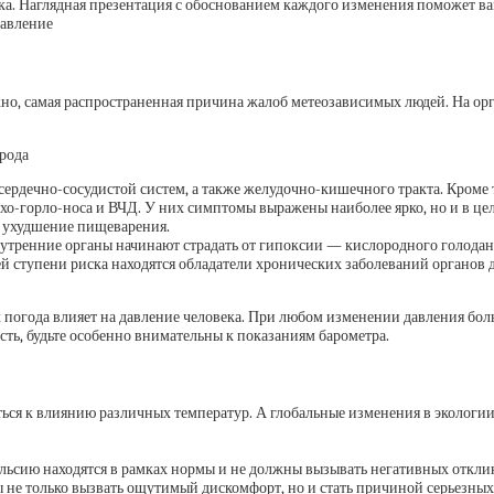
века. Наглядная презентация с обоснованием каждого изменения поможет в
авление
но, самая распространенная причина жалоб метеозависимых людей. На орг
орода
сердечно-сосудистой систем, а также желудочно-кишечного тракта. Кроме
о-горло-носа и ВЧД. У них симптомы выражены наиболее ярко, но и в це
и ухудшение пищеварения.
тренние органы начинают страдать от гипоксии — кислородного голодания
 ступени риска находятся обладатели хронических заболеваний органов ды
 погода влияет на давление человека. При любом изменении давления больш
ь, будьте особенно внимательны к показаниям барометра.
ся к влиянию различных температур. А глобальные изменения в экологи
Цельсию находятся в рамках нормы и не должны вызывать негативных откл
 не только вызвать ощутимый дискомфорт, но и стать причиной серьезных