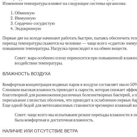
Изменения температуры влияют на следующие системы организма:
Обменную
Иммунную
Сердечно-сосудистую
Эндокринную
Первые две на холоде начинают работать быстрее, пытаясь обеспечить те
перепад температуры скажется на человеке — чаще всего «сдается» имм
повышении температуры. Нагрузка происходит и на обмен веществ.
Совет: жара особенно плохо переносится при повышенной влажнос
воздействие температуры.
ВЛАЖНОСТЬ ВОЗДУХА
Комфортная концентрация водяных паров в воздухе составляет около 50%
Слишком высокая влажность приводит к сырости, которая снижает эффект
благотворной для размножения различных болезнетворных бактерий, а п
пересыхание слизистых оболочек, что приводит к ослаблению первых бар
Еще одной бедой для метеозависимых становится чрезмерно влажный в
Совет: чаще всего мы испытываем резкие перепады влажности в п
была комфортная и достаточная влажность.
НАЛИЧИЕ ИЛИ ОТСУТСТВИЕ ВЕТРА