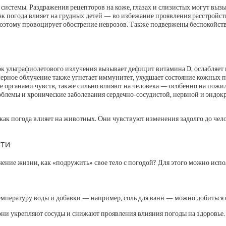
истемы. Раздражения рецепторов на коже, глазах и слизистых могут вызы
к погода влияет на грудных детей — во избежание проявления расстройств
оэтому провоцирует обострение неврозов. Также подвержены беспокойству
ок ультрафиолетового излучения вызывает дефицит витамина D, ослабляет
мерное облучение также угнетает иммунитет, ухудшает состояние кожных 
 органами чувств, также сильно влияют на человека — особенно на пожи
облемы и хронические заболевания сердечно-сосудистой, нервной и эндок
, как погода влияет на животных. Они чувствуют изменения задолго до че
СТИ
ечение жизни, как «подружить» свое тело с погодой? Для этого можно испо
емпературу воды и добавки — например, соль для ванн — можно добитьс
 они укрепляют сосуды и снижают проявления влияния погоды на здоровье.