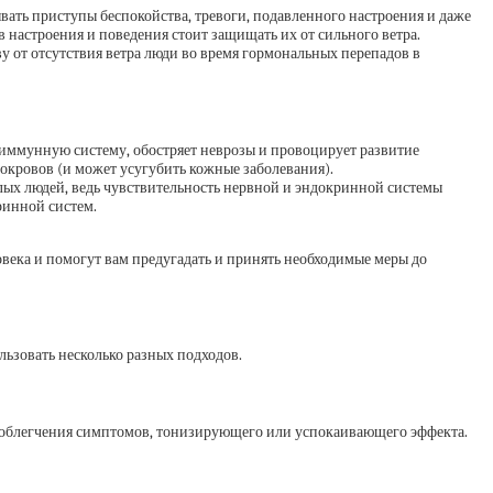
вать приступы беспокойства, тревоги, подавленного настроения и даже
 настроения и поведения стоит защищать их от сильного ветра.
 от отсутствия ветра люди во время гормональных перепадов в
 иммунную систему, обостряет неврозы и провоцирует развитие
покровов (и может усугубить кожные заболевания).
лых людей, ведь чувствительность нервной и эндокринной системы
ринной систем.
ловека и помогут вам предугадать и принять необходимые меры до
льзовать несколько разных подходов.
я облегчения симптомов, тонизирующего или успокаивающего эффекта.