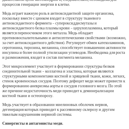
процессов генерации энергии в клетке.
Медь играет важную роль в антиоксидантной защите организма,
поскольку вместе с цинком входит в структуру тканевого
антиоксидантного фермента – супероксиддисмутазы и
антиоксидантного белка плазмы крови – церулоплазмина, который
является переносчиком этого металла. Медь обладает
противовоспалительными и антисептическими свойствами (возможно,
за счет антиоксидантного действия). Регулирует обмен катехоламинов,
серотонина, тирозина, меланина, способствует повышению активности
инсулина и более полной утилизации углеводов. Необходима для роста
и размножения, входит в состав пигмента меланина.
Этот микроэлемент участвует в формировании структуры белков
соединительной ткани – коллагена и эластина, которые являются
структурными компонентами костной и хрящевой ткани, кожи, легких,
стенок кровеносных сосудов. Поэтому дефицит меди может привести к
формированию аневризмы аорты и сосудов головного мозга. По этой
же причине недостаточность меди приводит к деминерализации
костной ткани и остеопорозу.
Медь участвует в образовании миелиновых оболочек нервов,
дегенерация которых приводит к рассеянному склерозу и другим
тяжелым нарушениям нервной системы.
Синергисты и антагонисты меди.