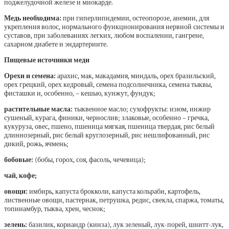
поджелудочной железе и миокарде.
Медь необходима:
при гиперлипидемии, остеопорозе, анемии, для
укрепления волос, нормального функционирования нервной системы и
суставов, при заболеваниях легких, любом воспалении, гангрене,
сахарном диабете и эндартериите.
Пищевые источники меди
Орехи и семена:
арахис, мак, макадамия, миндаль, орех бразильский,
орех грецкий, орех кедровый, семена подсолнечника, семена тыквы,
фисташки и, особенно, – кешью, кунжут, фундук;
растительные масла:
тыквенное масло; сухофрукты: изюм, инжир
сушеный, курага, финики, чернослив; злаковые, особенно – гречка,
кукуруза, овес, пшено, пшеница мягкая, пшеница твердая, рис белый
длиннозерный, рис белый круглозерный, рис нешлифованный, рис
дикий, рожь, ячмень;
бобовые:
(бобы, горох, соя, фасоль, чечевица);
чай, кофе;
овощи:
имбирь, капуста брокколи, капуста кольраби, картофель,
лиственные овощи, пастернак, петрушка, редис, свекла, спаржа, томаты,
топинамбур, тыква, хрен, чеснок;
зелень:
базилик, кориандр (кинза), лук зеленый, лук-порей, шнитт-лук,