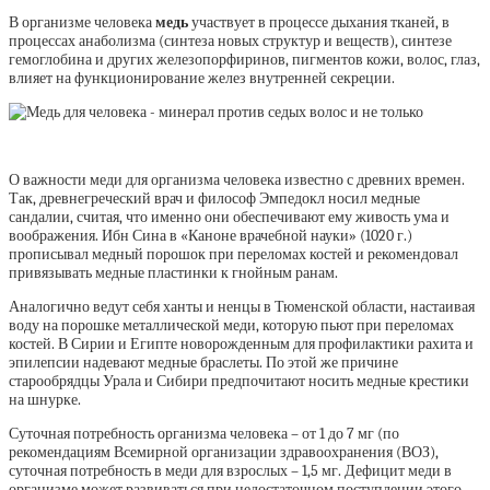
В организме человека
медь
участвует в процессе дыхания тканей, в
процессах анаболизма (синтеза новых структур и веществ), синтезе
гемоглобина и других железопорфиринов, пигментов кожи, волос, глаз,
влияет на функционирование желез внутренней секреции.
О важности меди для организма человека известно с древних времен.
Так, древнегреческий врач и философ Эмпедокл носил медные
сандалии, считая, что именно они обеспечивают ему живость ума и
воображения. Ибн Сина в «Каноне врачебной науки» (1020 г.)
прописывал медный порошок при переломах костей и рекомендовал
привязывать медные пластинки к гнойным ранам.
Аналогично ведут себя ханты и ненцы в Тюменской области, настаивая
воду на порошке металлической меди, которую пьют при переломах
костей. В Сирии и Египте новорожденным для профилактики рахита и
эпилепсии надевают медные браслеты. По этой же причине
старообрядцы Урала и Сибири предпочитают носить медные крестики
на шнурке.
Суточная потребность организма человека – от 1 до 7 мг (по
рекомендациям Всемирной организации здравоохранения (ВОЗ),
суточная потребность в меди для взрослых – 1,5 мг. Дефицит меди в
организме может развиваться при недостаточном поступлении этого