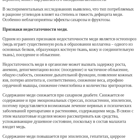
В экспериментальных исследованиях выявлено, что тип потребляемых
в рационе углеводов влияет на степень и тяжесть дефицита меди.
Особенно неблагоприятны эффекты сахарозы и фруктозы.
Признаки недостаточности меди.
Одним из ранних признаков недостаточности меди является остеопороз
(медь играет существенную роль в образовании коллагена – одного из
основных белков, образующих костную ткань, кожу и соединительную
ткань), поседение и облысение.
Недостаточность меди в организме может вызвать задержку роста,
анемию, депигментацию волос (поседение) и частичное облысение,
общую слабость, снижение дыхательной функции, появление кожных
язв, потерю аппетита и, соответственно, снижение веса, атрофию
сердечной мышцы, снижение гемоглобина и количества эритроцитов.
Содержание меди снижается при сахарном диабете. Снижается ее
содержание и при эмоциональных стрессах, психастении, эпилепсии,
поэтому представляется возможным лечение нервных и психических
заболеваний препаратами и растениями, содержащими медь. В связи с
этим малахитовые изделия можно рассматривать как средства,
успокаивающие душевное состояние, поскольку в состав малахита
входит медь.
Содержание меди повышается при эпилепсии, гепатитах, циррозе