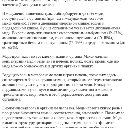
элемента (1 мг/сутки и менее).
В желудочно-кишечном тракте абсорбируется до 95% меди,
поступившей в организм (причем в желудке количество ее
максимально), затем в двенадцатиперстной кишке, тощей и
подвздошной кишке. Лучше организмом усваивается двухвалентная
медь. В крови медь связывается с сывороточным альбумином (12–17%),
аминокислотами гистидином, треонином, глутамином (10–15%),
транспортным белком транскуприном (12–14%) и церулоплазмином (до
60–65%).
Медь проникает во все клетки, ткани и органы. Максимальная
концентрация меди отмечена в печени, почках, мозге, крови, однако
медь можно обнаружить и в других органах и тканях.
Ведущую роль в метаболизме меди играет печень, поскольку здесь
синтезируется белок церулоплазмин, который имеет ферментативную
активность и участвует в регуляции гомеостаза меди. К тому же
церулоплазмин участвует в окислении двухвалентного железа в
трехвалентное, ведь только в этой форме железо доступно для
организма.
Биологическая роль в организме человека. Медь играет важную роль в
процессах биосинтеза гема и, соответственно, гемоглобина. Поэтому ее
недостаточность, так же как и железа, может привести к анемии. Медь
входит в структуру цитохромоксидазы – терминального фермента
дыхательной цепи митохондрий и, следовательно, необходима для