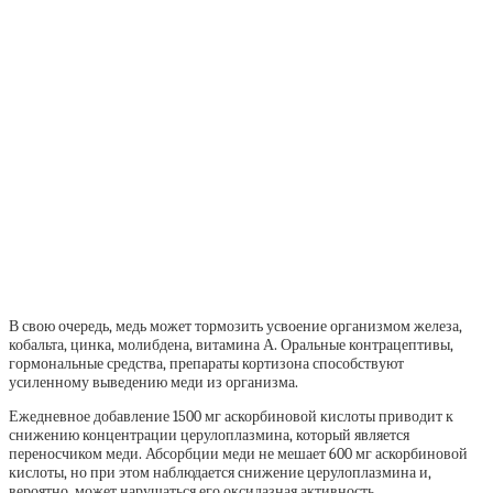
В свою очередь, медь может тормозить усвоение организмом железа,
кобальта, цинка, молибдена, витамина А. Оральные контрацептивы,
гормональные средства, препараты кортизона способствуют
усиленному выведению меди из организма.
Ежедневное добавление 1500 мг аскорбиновой кислоты приводит к
снижению концентрации церулоплазмина, который является
переносчиком меди. Абсорбции меди не мешает 600 мг аскорбиновой
кислоты, но при этом наблюдается снижение церулоплазмина и,
вероятно, может нарушаться его оксидазная активность.