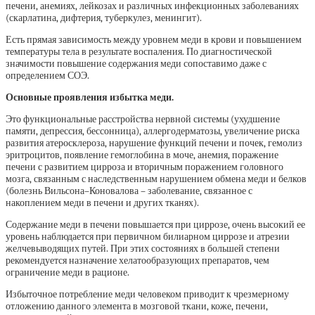
печени, анемиях, лейкозах и различных инфекционных заболеваниях
(скарлатина, дифтерия, туберкулез, менингит).
Есть прямая зависимость между уровнем меди в крови и повышением
температуры тела в результате воспаления. По диагностической
значимости повышение содержания меди сопоставимо даже с
определением СОЭ.
Основные проявления избытка меди.
Это функциональные расстройства нервной системы (ухудшение
памяти, депрессия, бессонница), аллергодерматозы, увеличение риска
развития атеросклероза, нарушение функций печени и почек, гемолиз
эритроцитов, появление гемоглобина в моче, анемия, поражение
печени с развитием цирроза и вторичным поражением головного
мозга, связанным с наследственным нарушением обмена меди и белков
(болезнь Вильсона–Коновалова – заболевание, связанное с
накоплением меди в печени и других тканях).
Содержание меди в печени повышается при циррозе, очень высокий ее
уровень наблюдается при первичном билиарном циррозе и атрезии
желчевыводящих путей. При этих состояниях в большей степени
рекомендуется назначение хелатообразующих препаратов, чем
ограничение меди в рационе.
Избыточное потребление меди человеком приводит к чрезмерному
отложению данного элемента в мозговой ткани, коже, печени,