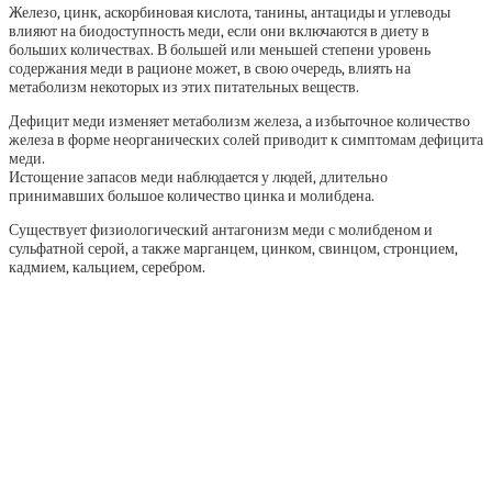
Железо, цинк, аскорбиновая кислота, танины, антациды и углеводы
влияют на биодоступность меди, если они включаются в диету в
больших количествах. В большей или меньшей степени уровень
содержания меди в рационе может, в свою очередь, влиять на
метаболизм некоторых из этих питательных веществ.
Дефицит меди изменяет метаболизм железа, а избыточное количество
железа в форме неорганических солей приводит к симптомам дефицита
меди.
Истощение запасов меди наблюдается у людей, длительно
принимавших большое количество цинка и молибдена.
Существует физиологический антагонизм меди с молибденом и
сульфатной серой, а также марганцем, цинком, свинцом, стронцием,
кадмием, кальцием, серебром.