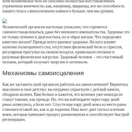
хотя человеческое тело не способно полностью восстанавливать
утраченные конечности, как, например, ящерицы, все же способность
нашего тела к самоизлечению намного больше, чем мы думаем.
Человеческий организм настолько уникален, что стремится
самовосстанавливаться, даже без внешнего вмешательства. Здоровье это
не только лечение и диагностика, но и образ жизни. Что определяет
качество жизни? Прежде всего крепкое здоровье. На него влияет
наличие полноценного сна, отсутствие физической боли и стрессов,
регулярные прогулки на свежем воздухе, правильное питание и
разумные физические нагрузки. Здоровый человек – это счастливый
человек, который излучает энергию и оптимизм.
Механизмы самоисцеления
Как же заставить свой организм работать на самоизлечение? Вернитесь
мысленно в свое детство: вы неудачно спрыгнули с детской качели,
ободрали колени. Вам больно и кажется, что коленки уже никогда не
станут такими, как прежде. Но, что вы наблюдаете через пару дней:
раны затянулись, а боли нет. Спустя еще пару дней кожа на месте раны
становится такой же, как и до падения. Наш мозг дает сигнал клеткам
кожи, которые начинают процесс размножения и способствуют быстрой
регенерации.