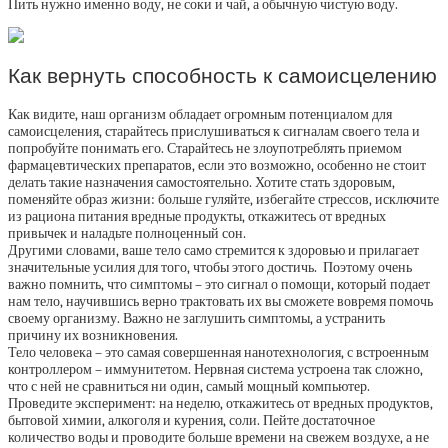
Пить нужно именно воду, не соки и чай, а обычную чистую воду.
Как вернуть способность к самоисцелению
Как видите, наш организм обладает огромным потенциалом для
самоисцеления, старайтесь прислушиваться к сигналам своего тела и
попробуйте понимать его. Старайтесь не злоупотреблять приемом
фармацевтических препаратов, если это возможно, особенно не стоит
делать такие назначения самостоятельно. Хотите стать здоровым,
поменяйте образ жизни: больше гуляйте, избегайте стрессов, исключите
из рациона питания вредные продукты, откажитесь от вредных
привычек и наладьте полноценный сон.
Другими словами, ваше тело само стремится к здоровью и прилагает
значительные усилия для того, чтобы этого достичь. Поэтому очень
важно помнить, что симптомы – это сигнал о помощи, который подает
нам тело, научившись верно трактовать их вы сможете вовремя помочь
своему организму. Важно не заглушить симптомы, а устранить
причину их возникновения.
Тело человека – это самая совершенная нанотехнология, с встроенным
контроллером – иммунитетом. Нервная система устроена так сложно,
что с ней не сравниться ни один, самый мощный компьютер.
Проведите эксперимент: на неделю, откажитесь от вредных продуктов,
бытовой химии, алкоголя и курения, соли. Пейте достаточное
количество воды и проводите больше времени на свежем воздухе, а не