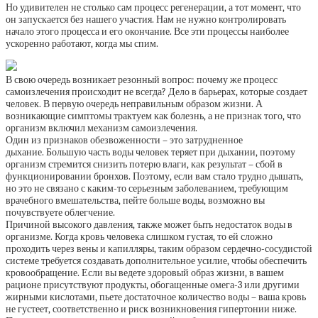
Но удивителен не столько сам процесс регенерации, а тот момент, что
он запускается без нашего участия. Нам не нужно контролировать
начало этого процесса и его окончание. Все эти процессы наиболее
ускоренно работают, когда мы спим.
В свою очередь возникает резонный вопрос: почему же процесс
самоизлечения происходит не всегда? Дело в барьерах, которые создает
человек. В первую очередь неправильным образом жизни. А
возникающие симптомы трактуем как болезнь, а не признак того, что
организм включил механизм самоизлечения.
Один из признаков обезвоженности – это затрудненное
дыхание. Большую часть воды человек теряет при дыхании, поэтому
организм стремится снизить потерю влаги, как результат – сбой в
функционировании бронхов. Поэтому, если вам стало трудно дышать,
но это не связано с каким-то серьезным заболеванием, требующим
врачебного вмешательства, пейте больше воды, возможно вы
почувствуете облегчение.
Причиной высокого давления, также может быть недостаток воды в
организме. Когда кровь человека слишком густая, то ей сложно
проходить через вены и капилляры, таким образом сердечно-сосудистой
системе требуется создавать дополнительное усилие, чтобы обеспечить
кровообращение. Если вы ведете здоровый образ жизни, в вашем
рационе присутствуют продукты, обогащенные омега-3 или другими
жирными кислотами, пьете достаточное количество воды – ваша кровь
не густеет, соответственно и риск возникновения гипертонии ниже.