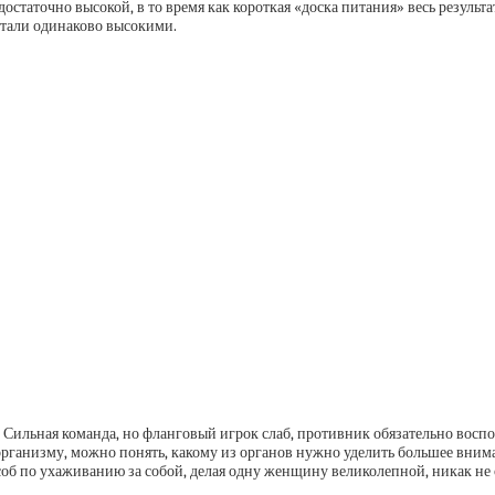
 достаточно высокой, в то время как короткая «доска питания» весь резуль
 стали одинаково высокими.
ильная команда, но фланговый игрок слаб, противник обязательно воспол
рганизму, можно понять, какому из органов нужно уделить большее вним
соб по ухаживанию за собой, делая одну женщину великолепной, никак не 