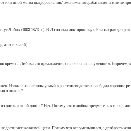
от или иной метод выздоровления/ омоложения срабатывает, а мне не прин
 Либих (1803-1873 гг). В 21 год стал доктором наук. Был награжден разн
, азот и калий);
о во времена Либиха это предложение стало очень нашумевшим. Впрочем, к
важен. Изначально используемый в растениеводстве способ, дал хорошие рез
быв о поливе?
з досок разной длины? Нет. Потому что в любом предмете, как и в органи
не достигает желаемой цели. Потому что вес уменьшился, а дряблость кож