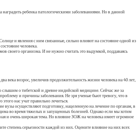
на наградить ребенка патологическими заболеваниями. Но в данной
Солнце и явления с ним связанные, сильно влияют на состояние одной из
состояние человека.
ов своего организма. И не нужно считать это выдумкой, поддаваясь
 два века возрос, увеличив продолжительность жизни человека на 40 лет,
 слышим о тибетской и древне индийской медицине. Сейчас же за
проблему и причины заболевания. Не зря ученые бьют тревогу, что в
 этого нас учат правильно лечиться.
 вузы осуществляют подготовку, нацеленную на лечение по органам, в
одима во время тяжелых и запущенных болезней. Однако если мы хотим
ьная и очень широкая тема. Но влияние ЗОЖ на человека имеет огромное
ите степень серьезности каждой из них. Оцените влияние на них всех