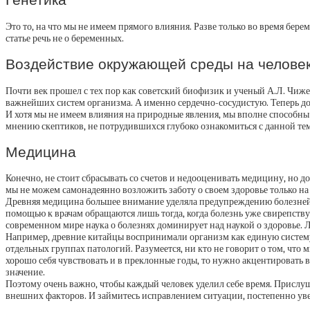
Это то, на что мы не имеем прямого влияния. Разве только во время бе
статье речь не о беременных.
Воздействие окружающей среды на челове
Почти век прошел с тех пор как советский биофизик и ученый А.Л. Чиже
важнейших систем организма. А именно сердечно-сосудистую. Теперь док
И хотя мы не имеем влияния на природные явления, мы вполне способны
мнению скептиков, не потрудившихся глубоко ознакомиться с данной тем
Медицина
Конечно, не стоит сбрасывать со счетов и недооценивать медицину, но д
мы не можем самонадеянно возложить заботу о своем здоровье только на
Древняя медицина большее внимание уделяла предупреждению болезней.
помощью к врачам обращаются лишь тогда, когда болезнь уже свирепствуе
современном мире наука о болезнях доминирует над наукой о здоровье. Л
Например, древние китайцы воспринимали организм как единую систему
отдельных группах патологий. Разумеется, ни кто не говорит о том, чт
хорошо себя чувствовать и в преклонные годы, то нужно акцентировать в
значение.
Поэтому очень важно, чтобы каждый человек уделил себе время. Прислуш
внешних факторов. И займитесь исправлением ситуации, постепенно ув