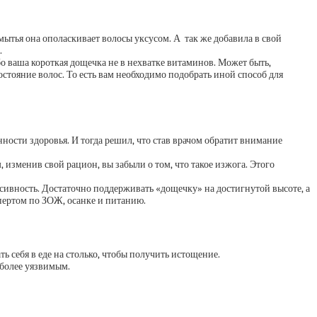
ытья она ополаскивает волосы уксусом. А так же добавила в свой
.
бо ваша короткая дощечка не в нехватке витаминов. Может быть,
тояние волос. То есть вам необходимо подобрать иной способ для
нности здоровья. И тогда решил, что став врачом обратит внимание
 изменив свой рацион, вы забыли о том, что такое изжога. Этого
нсивность. Достаточно поддерживать «дощечку» на достигнутой высоте, а
пертом по ЗОЖ, осанке и питанию.
ь себя в еде на столько, чтобы получить истощение.
 более уязвимым.