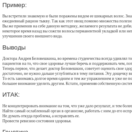
Пример:
Вы встретили знакомую и были поражены видом ее шикарных волос. Знако
ежедневный рацион тыкву. Так как этот овощ помимо множества полезны
Вы же применив на себе данную методику, желаемого результата не добил
некоторое время назад вы сожгли волосы перманентной укладкой или не
улучшения своего внешнего вида.
Выводы
Доктора Андрея Беловешкина, во времена студенчества всегда удивлял тот
пациентов на то, что свое здоровье лучше беречь и поддерживать чем, по
Теперь первое, что делает доктор Беловешкин, советует оценить свое зд
достаточно, не нужно дальше углубляться в тему питания. Эту дощечку в
То есть занимаясь долгое время одним и тем же упражнением и уже не п
большее внимание уделить другим. Кстати, применяя собственную систе
ИТАК:
Не концентрировать внимание на том, что уже дало результат, и тем боле
Найти самый ослабленный орган в организме, работать с ним до его испр
Не думать откуда проблема, а исправлять ее.
Провести ревизию состояния здоровья.
Генетика