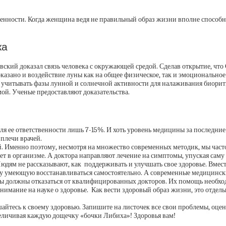
ременности. Когда женщина ведя не правильный образ жизни вполне способ
ка
вский доказал связь человека с окружающей средой. Сделав открытие, что 
азано и воздействие луны как на общее физическое, так и эмоциональное 
 учитывать фазы лунной и солнечной активности для налаживания биоритм
ой. Ученые предоставляют доказательства.
оля ее ответственности лишь 7-15%. И хоть уровень медицины за последние
 плечи врачей.
 Именно поэтому, несмотря на множество современных методик, мы часто
т в организме. А доктора направляют лечение на симптомы, упуская саму 
юдям не рассказывают, как поддерживать и улучшать свое здоровье. Вместо
 умеющую восстанавливаться самостоятельно. А современные медицинские
о мы должны отказаться от квалифицированных докторов. Их помощь необх
нимание на науке о здоровье. Как вести здоровый образ жизни, это отдел
айтесь к своему здоровью. Запишите на листочек все свои проблемы, оцен
еличивая каждую дощечку «бочки Либиха»! Здоровья вам!