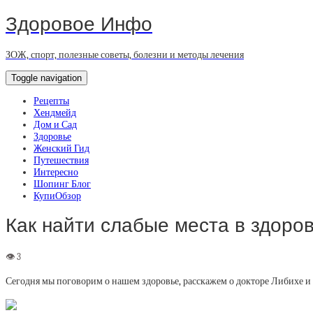
Здоровое Инфо
ЗОЖ, спорт, полезные советы, болезни и методы лечения
Toggle navigation
Рецепты
Хендмейд
Дом и Сад
Здоровье
Женский Гид
Путешествия
Интересно
Шопинг Блог
КупиОбзор
Как найти слабые места в здоро
Сегодня мы поговорим о нашем здоровье, расскажем о докторе Либихе и