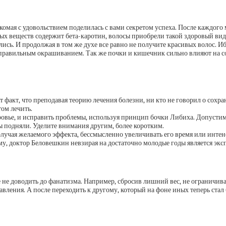
мая с удовольствием поделилась с вами секретом успеха. После каждого м
х веществ содержит бета-каротин, волосы приобрели такой здоровый вид
ись. И продолжая в том же духе все равно не получите красивых волос. И
правильным окрашиванием. Так же почки и кишечник сильно влияют на сос
 факт, что преподавая теорию лечения болезни, ни кто не говорил о сохра
том лечить.
оровье, и исправить проблемы, используя принцип бочки Либиха. Допустим,
ы подняли. Уделите внимания другим, более коротким.
олучая желаемого эффекта, бессмысленно увеличивать его время или инте
му, доктор Беловешкин невзирая на достаточно молодые годы является экс
е не доводить до фанатизма. Например, сбросив лишний вес, не ограничиват
авления. А после переходить к другому, который на фоне иных теперь стал