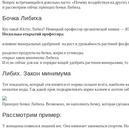
Вопрос встречающийся довольно часто: «Почему воздействуя на других т
и рассмотрим сейчас принцип бочки Либиха.
Бочка Либиха
Кто такой Юстус Либих? Немецкий профессор органической химии — Юстус
Несколько открытий профессора:
влияние минеральных удобрений на рост и урожайность растений фосфор
разделил продукты на белки, жиры и углеводы;
открыл закон минимума Либиха.
И если сейчас для нас в порядке вещей удобрять растения минералами, т
Либих. Закон минимума
Тот показатель, который отклоняется от нормы сильнее всего, наиболее 
нехватки воды. Так какой прок подкармливать корни калием и азотом за
Принцип бочки Либиха. Возможно, ли наполнить бочку, которая сделана и
Рассмотрим пример:
У женщины появился лишний вес. Она начинает заниматься спортом. Но 