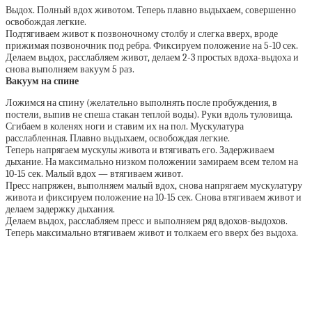
Выдох. Полный вдох животом. Теперь плавно выдыхаем, совершенно
освобождая легкие.
Подтягиваем живот к позвоночному столбу и слегка вверх, вроде
прижимая позвоночник под ребра. Фиксируем положение на 5-10 сек.
Делаем выдох, расслабляем живот, делаем 2-3 простых вдоха-выдоха и
снова выполняем вакуум 5 раз.
Вакуум на спине
Ложимся на спину (желательно выполнять после пробуждения, в
постели, выпив не спеша стакан теплой воды). Руки вдоль туловища.
Сгибаем в коленях ноги и ставим их на пол. Мускулатура
расслабленная. Плавно выдыхаем, освобождая легкие.
Теперь напрягаем мускулы живота и втягивать его. Задерживаем
дыхание. На максимально низком положении замираем всем телом на
10-15 сек. Малый вдох — втягиваем живот.
Пресс напряжен, выполняем малый вдох, снова напрягаем мускулатуру
живота и фиксируем положение на 10-15 сек. Снова втягиваем живот и
делаем задержку дыхания.
Делаем выдох, расслабляем пресс и выполняем ряд вдохов-выдохов.
Теперь максимально втягиваем живот и толкаем его вверх без выдоха.