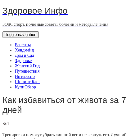
Здоровое Инфо
ЗОЖ, спорт, полезные советы, болезни и методы лечения
Toggle navigation
Рецепты
Хендмейд
Дом и Сад
Здоровье
Женский Гид
Путешествия
Интересно
Шопинг Блог
КупиОбзор
Как избавиться от живота за 7
дней
Тренировки помогут убрать лишний вес и не вернуть его. Лучший