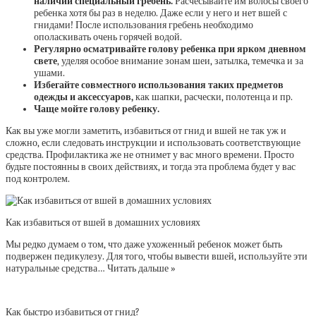
наличии специальный гребень.
Расчесывайте им волосы своего
ребенка хотя бы раз в неделю. Даже если у него и нет вшей с
гнидами! После использования гребень необходимо
ополаскивать очень горячей водой.
Регулярно осматривайте голову ребенка при ярком дневном
свете
, уделяя особое внимание зонам шеи, затылка, темечка и за
ушами.
Избегайте совместного использования таких предметов
одежды и аксессуаров,
как шапки, расчески, полотенца и пр.
Чаще мойте голову ребенку.
Как вы уже могли заметить, избавиться от гнид и вшей не так уж и
сложно, если следовать инструкции и использовать соответствующие
средства. Профилактика же не отнимет у вас много времени. Просто
будьте постоянны в своих действиях, и тогда эта проблема будет у вас
под контролем.
Как избавиться от вшей в домашних условиях
Мы редко думаем о том, что даже ухоженный ребенок может быть
подвержен педикулезу. Для того, чтобы вывести вшей, используйте эти
натуральные средства…
Читать дальше »
Как быстро избавиться от гнид?