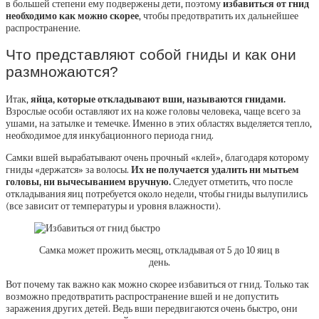
в большей степени ему подвержены дети, поэтому
избавиться от гнид
необходимо как можно скорее
, чтобы предотвратить их дальнейшее
распространение.
Что представляют собой гниды и как они
размножаются?
Итак,
яйца, которые откладывают вши, называются гнидами.
Взрослые особи оставляют их на коже головы человека, чаще всего за
ушами, на затылке и темечке. Именно в этих областях выделяется тепло,
необходимое для инкубационного периода гнид.
Самки вшей вырабатывают очень прочный «клей», благодаря которому
гниды «держатся» за волосы.
Их не получается удалить ни мытьем
головы, ни вычесыванием вручную.
Следует отметить, что после
откладывания яиц потребуется около недели, чтобы гниды вылупились
(все зависит от температуры и уровня влажности).
Самка может прожить месяц, откладывая от 5 до 10 яиц в
день.
Вот почему так важно как можно скорее избавиться от гнид. Только так
возможно предотвратить распространение вшей и не допустить
заражения других детей. Ведь вши передвигаются очень быстро, они