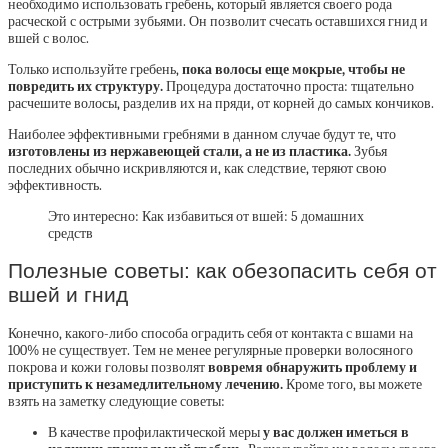
необходимо использовать гребень, который является своего рода
расческой с острыми зубьями. Он позволит счесать оставшихся гнид и
вшей с волос.
Только используйте гребень,
пока волосы еще мокрые, чтобы не
повредить их структуру.
Процедура достаточно проста: тщательно
расчешите волосы, разделив их на пряди, от корней до самых кончиков.
Наиболее эффективными гребнями в данном случае будут те, что
изготовлены из нержавеющей стали, а не из пластика.
Зубья
последних обычно искривляются и, как следствие, теряют свою
эффективность.
Это интересно: Как избавиться от вшей: 5 домашних
средств
Полезные советы: как обезопасить себя от
вшей и гнид
Конечно, какого-либо способа оградить себя от контакта с вшами на
100% не существует. Тем не менее регулярные проверки волосяного
покрова и кожи головы позволят
вовремя обнаружить проблему и
приступить к незамедлительному лечению.
Кроме того, вы можете
взять на заметку следующие советы:
В качестве профилактической меры
у вас должен иметься в