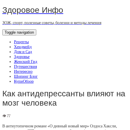
Здоровое Инфо
ЗОЖ, спорт, полезные советы, болезни и методы лечения
Toggle navigation
Рецепты
Хендмейд
Дом и Сад
Здоровье
Женский Гид
Путешествия
Интересно
Шопинг Блог
КупиОбзор
Как антидепрессанты влияют на
мозг человека
В антиутопичном романе «О дивный новый мир» Олдоса Хаксли,