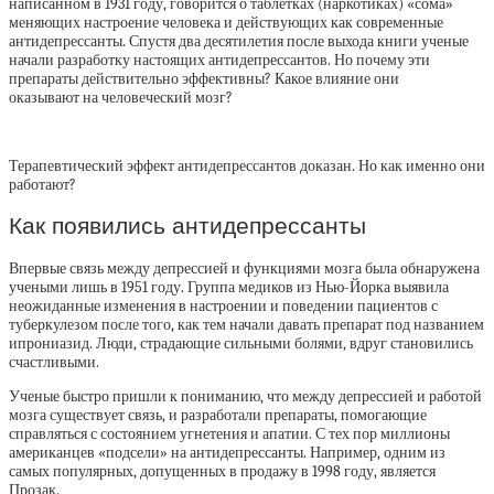
написанном в 1931 году, говорится о таблетках (наркотиках) «сома»
меняющих настроение человека и действующих как современные
антидепрессанты. Спустя два десятилетия после выхода книги ученые
начали разработку настоящих антидепрессантов. Но почему эти
препараты действительно эффективны? Какое влияние они
оказывают на человеческий мозг?
Терапевтический эффект антидепрессантов доказан. Но как именно они
работают?
Как появились антидепрессанты
Впервые связь между депрессией и функциями мозга была обнаружена
учеными лишь в 1951 году. Группа медиков из Нью-Йорка выявила
неожиданные изменения в настроении и поведении пациентов с
туберкулезом после того, как тем начали давать препарат под названием
ипрониазид. Люди, страдающие сильными болями, вдруг становились
счастливыми.
Ученые быстро пришли к пониманию, что между депрессией и работой
мозга существует связь, и разработали препараты, помогающие
справляться с состоянием угнетения и апатии. С тех пор миллионы
американцев «подсели» на антидепрессанты. Например, одним из
самых популярных, допущенных в продажу в 1998 году, является
Прозак.