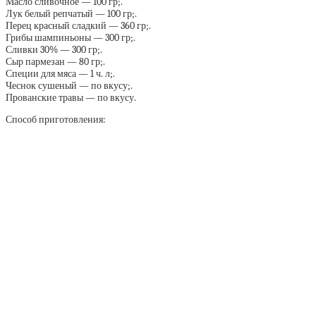
Масло сливочное — 100 гр;.
Лук белый репчатый — 100 гр;.
Перец красный сладкий — 360 гр;.
Грибы шампиньоны — 300 гр;.
Сливки 30% — 300 гр;.
Сыр пармезан — 80 гр;.
Специи для мяса — 1 ч. л;.
Чеснок сушеный — по вкусу;.
Прованские травы — по вкусу.
Способ приготовления: