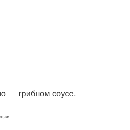
о — грибном соусе.
орции: