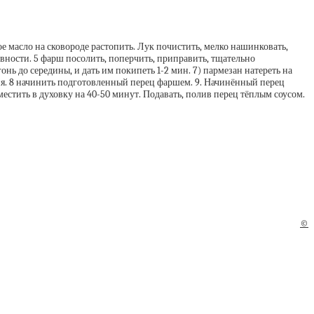
е масло на сковороде растопить. Лук почистить, мелко нашинковать,
овности. 5 фарш посолить, поперчить, приправить, тщательно
нь до середины, и дать им покипеть 1-2 мин. 7) пармезан натереть на
огня. 8 начинить подготовленный перец фаршем. 9. Начинённый перец
местить в духовку на 40-50 минут. Подавать, полив перец тёплым соусом.
©