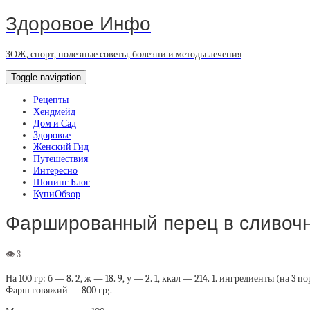
Здоровое Инфо
ЗОЖ, спорт, полезные советы, болезни и методы лечения
Toggle navigation
Рецепты
Хендмейд
Дом и Сад
Здоровье
Женский Гид
Путешествия
Интересно
Шопинг Блог
КупиОбзор
Фаршированный перец в сливочн
На 100 гр: б — 8. 2, ж — 18. 9, у — 2. 1, ккал — 214. 1. ингредиенты (на 3 п
Фарш говяжий — 800 гр;.