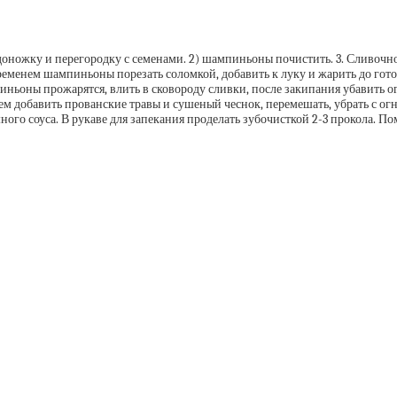
доножку и перегородку с семенами. 2) шампиньоны почистить. 3. Сливочно
 временем шампиньоны порезать соломкой, добавить к луку и жарить до гот
ньоны прожарятся, влить в сковороду сливки, после закипания убавить ого
атем добавить прованские травы и сушеный чеснок, перемешать, убрать с 
ого соуса. В рукаве для запекания проделать зубочисткой 2-3 прокола. По